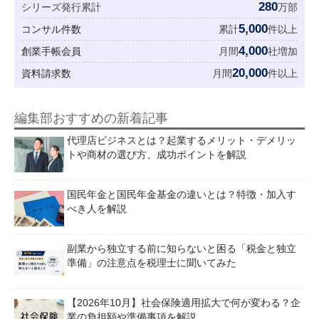
280
シリーズ発行累計
万部
5,000
コンサル件数
累計
件以上
4,000
創業手帳会員
月間
社増加
20,000
資料請求数
月間
件以上
編集部おすすめの新着記事
代理店ビジネスとは？起業するメリット・デメリッ
トや商材の選び方、成功ポイントを解説
国民年金と国民年金基金の違いとは？特徴・加入す
べき人を解説
副業から独立する前に知らないと困る「税金と独立
準備」の注意点を税理士に聞いてみた
【2026年10月】社会保険適用拡大で何が変わる？企
業の負担額や準備事項を解説