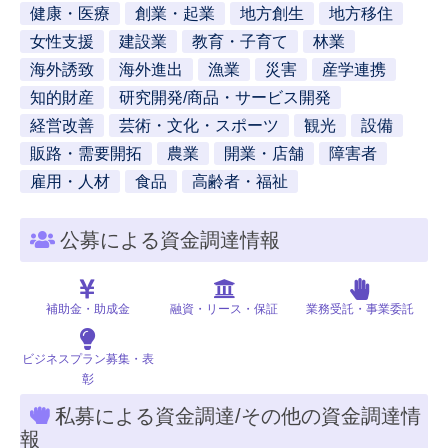
健康・医療
創業・起業
地方創生
地方移住
女性支援
建設業
教育・子育て
林業
海外誘致
海外進出
漁業
災害
産学連携
知的財産
研究開発/商品・サービス開発
経営改善
芸術・文化・スポーツ
観光
設備
販路・需要開拓
農業
開業・店舗
障害者
雇用・人材
食品
高齢者・福祉
公募による資金調達情報
補助金・助成金
融資・リース・保証
業務受託・事業委託
ビジネスプラン募集・表
彰
私募による資金調達/その他の資金調達情
報