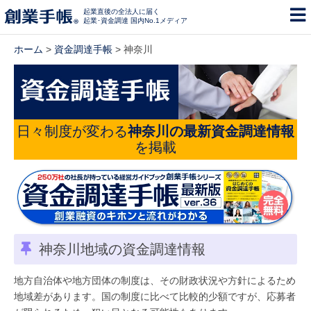
起業直後の全法人に届く
起業･資金調達 国内No.1メディア
ホーム
>
資金調達手帳
> 神奈川
日々制度が変わる
神奈川の最新資金調達情報
を掲載
神奈川地域の資金調達情報
地方自治体や地方団体の制度は、その財政状況や方針によるため
地域差があります。国の制度に比べて比較的少額ですが、応募者