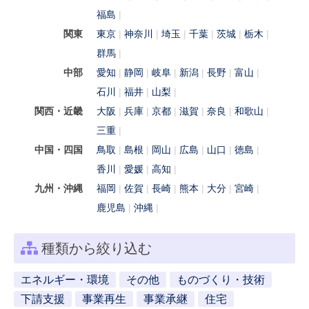
福島
関東
東京
神奈川
埼玉
千葉
茨城
栃木
群馬
中部
愛知
静岡
岐阜
新潟
長野
富山
石川
福井
山梨
関西・近畿
大阪
兵庫
京都
滋賀
奈良
和歌山
三重
中国・四国
鳥取
島根
岡山
広島
山口
徳島
香川
愛媛
高知
九州・沖縄
福岡
佐賀
長崎
熊本
大分
宮崎
鹿児島
沖縄
種類から絞り込む
エネルギー・環境
その他
ものづくり・技術
下請支援
事業再生
事業承継
住宅