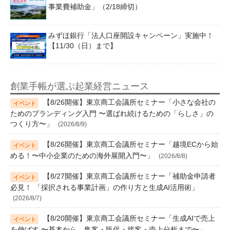
事業費補助金」（2/18締切）
みずほ銀行「法人口座開設キャンペーン」実施中！
【11/30（日）まで】
創業手帳が選ぶ起業経営ニュース
【8/26開催】東京商工会議所セミナー「小さな会社の
ためのブランディング入門 〜選ばれ続けるための「らしさ」の
つくり方〜」
(2026/8/9)
【8/26開催】東京商工会議所セミナー「越境ECから始
める！〜中小企業のための海外展開入門〜」
(2026/8/8)
【8/27開催】東京商工会議所セミナー「補助金申請者
必見！ 「採択される事業計画」の作り方と生成AI活用術」
(2026/8/7)
【8/20開催】東京商工会議所セミナー「生成AIで売上
を伸ばす 〜基本から、集客・販促・接客・売上分析まで〜」