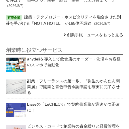
(2026/8/7)
建築・テクノロジー・ホスピタリティを融合させた別
荘を手がける「NOT A HOTEL」が165億円調達
(2026/8/7)
創業手帳ニュースをもっと見る
創業時に役立つサービス
anydeliを導入して飲食店のオーダー・決済をお客様
のスマホで自動化
副業・フリーランスの第一歩。『弥生のかんたん開
業届』で開業と青色申告承認申請を確実に完了させ
る
Lisseの「LeCHECK」で契約書業務が迅速かつ正確
に！
ビジネス・カードで創業時の資金繰りと経費管理を