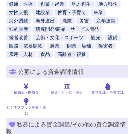
健康・医療
創業・起業
地方創生
地方移住
女性支援
建設業
教育・子育て
林業
海外誘致
海外進出
漁業
災害
産学連携
知的財産
研究開発/商品・サービス開発
経営改善
芸術・文化・スポーツ
観光
設備
販路・需要開拓
農業
開業・店舗
障害者
雇用・人材
食品
高齢者・福祉
公募による資金調達情報
補助金・助成金
融資・リース・保証
業務受託・事業委託
ビジネスプラン募集・表
彰
私募による資金調達/その他の資金調達情
報