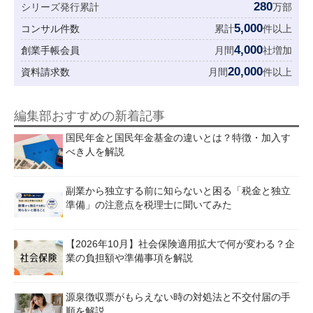
280
シリーズ発行累計
万部
5,000
コンサル件数
累計
件以上
4,000
創業手帳会員
月間
社増加
20,000
資料請求数
月間
件以上
編集部おすすめの新着記事
国民年金と国民年金基金の違いとは？特徴・加入す
べき人を解説
副業から独立する前に知らないと困る「税金と独立
準備」の注意点を税理士に聞いてみた
【2026年10月】社会保険適用拡大で何が変わる？企
業の負担額や準備事項を解説
源泉徴収票がもらえない時の対処法と不交付届の手
順を解説