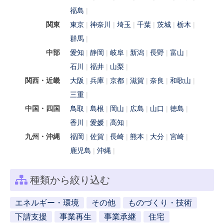
福島
関東
東京
神奈川
埼玉
千葉
茨城
栃木
群馬
中部
愛知
静岡
岐阜
新潟
長野
富山
石川
福井
山梨
関西・近畿
大阪
兵庫
京都
滋賀
奈良
和歌山
三重
中国・四国
鳥取
島根
岡山
広島
山口
徳島
香川
愛媛
高知
九州・沖縄
福岡
佐賀
長崎
熊本
大分
宮崎
鹿児島
沖縄
種類から絞り込む
エネルギー・環境
その他
ものづくり・技術
下請支援
事業再生
事業承継
住宅