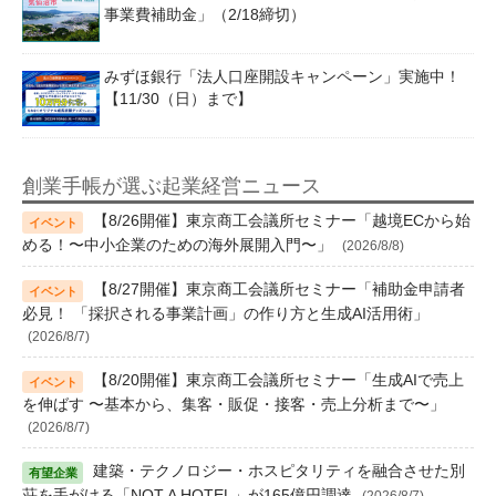
事業費補助金」（2/18締切）
みずほ銀行「法人口座開設キャンペーン」実施中！
【11/30（日）まで】
創業手帳が選ぶ起業経営ニュース
【8/26開催】東京商工会議所セミナー「越境ECから始
める！〜中小企業のための海外展開入門〜」
(2026/8/8)
【8/27開催】東京商工会議所セミナー「補助金申請者
必見！ 「採択される事業計画」の作り方と生成AI活用術」
(2026/8/7)
【8/20開催】東京商工会議所セミナー「生成AIで売上
を伸ばす 〜基本から、集客・販促・接客・売上分析まで〜」
(2026/8/7)
建築・テクノロジー・ホスピタリティを融合させた別
荘を手がける「NOT A HOTEL」が165億円調達
(2026/8/7)