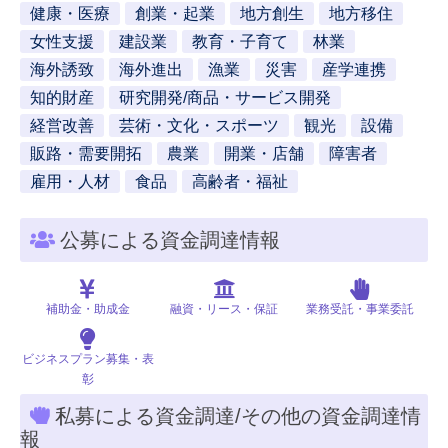
健康・医療
創業・起業
地方創生
地方移住
女性支援
建設業
教育・子育て
林業
海外誘致
海外進出
漁業
災害
産学連携
知的財産
研究開発/商品・サービス開発
経営改善
芸術・文化・スポーツ
観光
設備
販路・需要開拓
農業
開業・店舗
障害者
雇用・人材
食品
高齢者・福祉
公募による資金調達情報
補助金・助成金
融資・リース・保証
業務受託・事業委託
ビジネスプラン募集・表
彰
私募による資金調達/その他の資金調達情
報