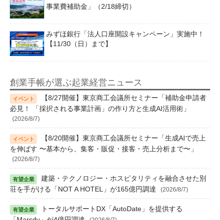
事業費補助金」（2/18締切）
みずほ銀行「法人口座開設キャンペーン」実施中！
【11/30（日）まで】
創業手帳が選ぶ起業経営ニュース
【8/27開催】東京商工会議所セミナー「補助金申請者
必見！ 「採択される事業計画」の作り方と生成AI活用術」
(2026/8/7)
【8/20開催】東京商工会議所セミナー「生成AIで売上
を伸ばす 〜基本から、集客・販促・接客・売上分析まで〜」
(2026/8/7)
建築・テクノロジー・ホスピタリティを融合させた別
荘を手がける「NOT A HOTEL」が165億円調達
(2026/8/7)
トータルサポートDX「AutoDate」を提供する
「Marsdy」が4億円調達
(2026/8/7)