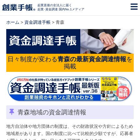
起業直後の全法人に届く
起業･資金調達 国内No.1メディア
ホーム
>
資金調達手帳
> 青森
日々制度が変わる
青森の最新資金調達情報
を
掲載
青森地域の資金調達情報
地方自治体や地方団体の制度は、その財政状況や方針によるため
地域差があります。国の制度に比べて比較的少額ですが、応募者