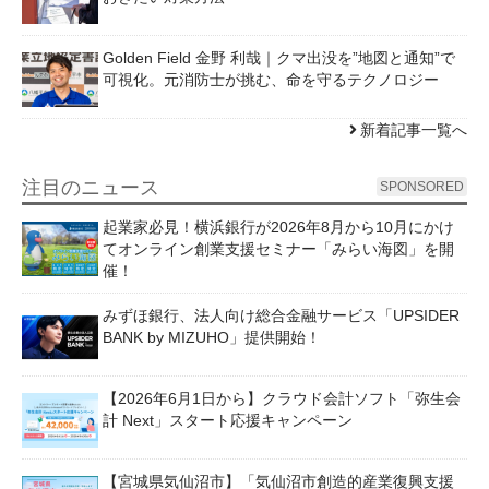
Golden Field 金野 利哉｜クマ出没を”地図と通知”で
可視化。元消防士が挑む、命を守るテクノロジー
新着記事一覧へ
注目のニュース
SPONSORED
起業家必見！横浜銀行が2026年8月から10月にかけ
てオンライン創業支援セミナー「みらい海図」を開
催！
みずほ銀行、法人向け総合金融サービス「UPSIDER
BANK by MIZUHO」提供開始！
【2026年6月1日から】クラウド会計ソフト「弥生会
計 Next」スタート応援キャンペーン
【宮城県気仙沼市】「気仙沼市創造的産業復興支援