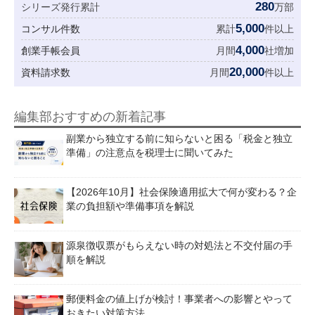
280
シリーズ発行累計
万部
5,000
コンサル件数
累計
件以上
4,000
創業手帳会員
月間
社増加
20,000
資料請求数
月間
件以上
編集部おすすめの新着記事
副業から独立する前に知らないと困る「税金と独立
準備」の注意点を税理士に聞いてみた
【2026年10月】社会保険適用拡大で何が変わる？企
業の負担額や準備事項を解説
源泉徴収票がもらえない時の対処法と不交付届の手
順を解説
郵便料金の値上げが検討！事業者への影響とやって
おきたい対策方法