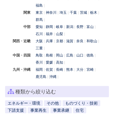
福島
関東
東京
神奈川
埼玉
千葉
茨城
栃木
群馬
中部
愛知
静岡
岐阜
新潟
長野
富山
石川
福井
山梨
関西・近畿
大阪
兵庫
京都
滋賀
奈良
和歌山
三重
中国・四国
鳥取
島根
岡山
広島
山口
徳島
香川
愛媛
高知
九州・沖縄
福岡
佐賀
長崎
熊本
大分
宮崎
鹿児島
沖縄
種類から絞り込む
エネルギー・環境
その他
ものづくり・技術
下請支援
事業再生
事業承継
住宅