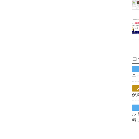
コ
ニ
が
ル
料