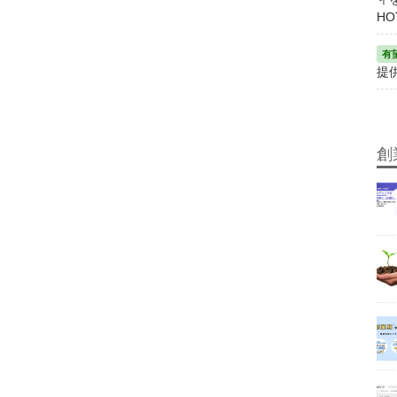
HO
提
創