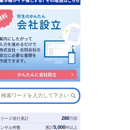
280
シリーズ発行累計
万部
5,000
コンサル件数
累計
件以上