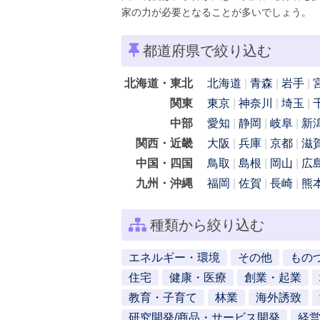
家の力が必要となることが多いでしょう。
都道府県で絞り込む
北海道・東北
北海道
青森
岩手
関東
東京
神奈川
埼玉
中部
愛知
静岡
岐阜
新
関西・近畿
大阪
兵庫
京都
滋
中国・四国
鳥取
島根
岡山
広
九州・沖縄
福岡
佐賀
長崎
熊
種類から絞り込む
エネルギー・環境
その他
もの
住宅
健康・医療
創業・起業
教育・子育て
林業
海外誘致
研究開発/商品・サービス開発
経