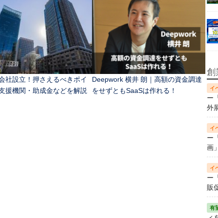
創
会社設立！押さえるべきポイ
Deepwork 横井 朗｜高額の資金調達
支援機関・助成金などを解説
をせずともSaaSは作れる！
ー
外
ー
画
ー
販
ィ