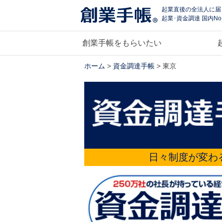
起業直後の全法人に届
起業･資金調達 国内No
創業手帳をもらいたい
ホーム
>
資金調達手帳
> 東京
日々制度が変わ