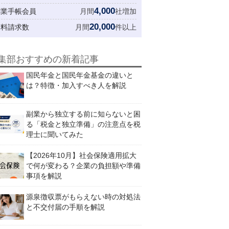
4,000
創業手帳会員
月間
社増加
20,000
資料請求数
月間
件以上
集部おすすめの新着記事
国民年金と国民年金基金の違いと
は？特徴・加入すべき人を解説
副業から独立する前に知らないと困
る「税金と独立準備」の注意点を税
理士に聞いてみた
【2026年10月】社会保険適用拡大
で何が変わる？企業の負担額や準備
事項を解説
源泉徴収票がもらえない時の対処法
と不交付届の手順を解説