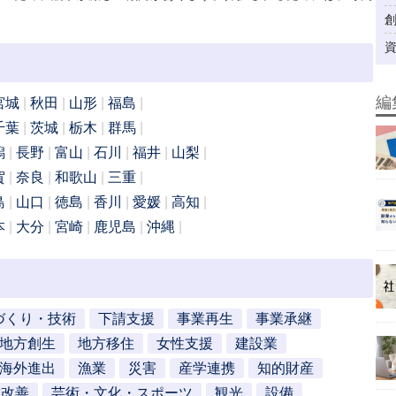
編
宮城
秋田
山形
福島
千葉
茨城
栃木
群馬
潟
長野
富山
石川
福井
山梨
賀
奈良
和歌山
三重
島
山口
徳島
香川
愛媛
高知
本
大分
宮崎
鹿児島
沖縄
づくり・技術
下請支援
事業再生
事業承継
地方創生
地方移住
女性支援
建設業
海外進出
漁業
災害
産学連携
知的財産
営改善
芸術・文化・スポーツ
観光
設備