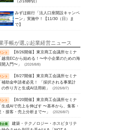
（2/18締切）
みずほ銀行「法人口座開設キャンペ
ーン」実施中！【11/30（日）ま
で】
業手帳が選ぶ起業経営ニュース
【8/26開催】東京商工会議所セミナ
「越境ECから始める！〜中小企業のための海
展開入門〜」
(2026/8/8)
【8/27開催】東京商工会議所セミナ
「補助金申請者必見！ 「採択される事業計
」の作り方と生成AI活用術」
(2026/8/7)
【8/20開催】東京商工会議所セミナ
「生成AIで売上を伸ばす 〜基本から、集客・
促・接客・売上分析まで〜」
(2026/8/7)
建築・テクノロジー・ホスピタリテ
を融合させた別荘を手がける「NOT A