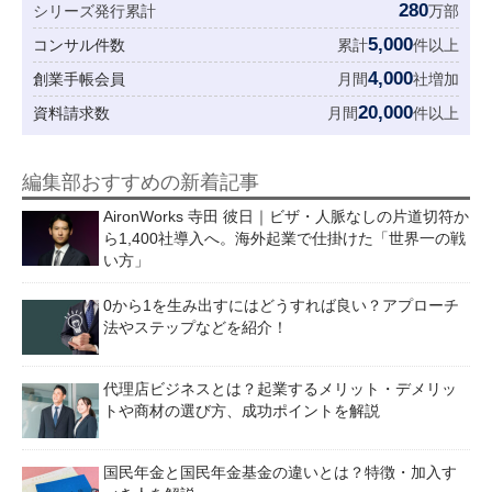
280
シリーズ発行累計
万部
5,000
コンサル件数
累計
件以上
4,000
創業手帳会員
月間
社増加
20,000
資料請求数
月間
件以上
編集部おすすめの新着記事
AironWorks 寺田 彼日｜ビザ・人脈なしの片道切符か
ら1,400社導入へ。海外起業で仕掛けた「世界一の戦
い方」
0から1を生み出すにはどうすれば良い？アプローチ
法やステップなどを紹介！
代理店ビジネスとは？起業するメリット・デメリッ
トや商材の選び方、成功ポイントを解説
国民年金と国民年金基金の違いとは？特徴・加入す