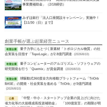
事業費補助金」（2/18締切）
みずほ銀行「法人口座開設キャンペーン」実施中！
【11/30（日）まで】
創業手帳が選ぶ起業経営ニュース
量子力学にもとづく新素材「トポロジカル物質」の社
会実装を目指す「TopoLogic」が2.8億円調達
(2026/8/10)
量子コンピューターのアルゴリズム・ソフトウェアの
研究開発を行う「Quemix」が資金調達
(2026/8/10)
球駆動式360度全方向移動プラットフォーム「TriOrb
BASE」の開発・社会実装を進める「TriOrb」が3億円調達
(2026/8/10)
「中堅・中小・スタートアップ企業の賃上げに向けた
省力化等の大規模成長投資補助金」 「100億宣言」の期限が明