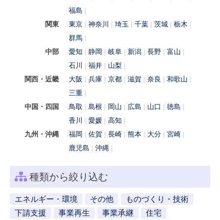
福島
関東
東京
神奈川
埼玉
千葉
茨城
栃木
群馬
中部
愛知
静岡
岐阜
新潟
長野
富山
石川
福井
山梨
関西・近畿
大阪
兵庫
京都
滋賀
奈良
和歌山
三重
中国・四国
鳥取
島根
岡山
広島
山口
徳島
香川
愛媛
高知
九州・沖縄
福岡
佐賀
長崎
熊本
大分
宮崎
鹿児島
沖縄
種類から絞り込む
エネルギー・環境
その他
ものづくり・技術
下請支援
事業再生
事業承継
住宅