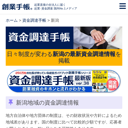
起業直後の全法人に届く
起業･資金調達 国内No.1メディア
ホーム
>
資金調達手帳
> 新潟
日々制度が変わる
新潟の最新資金調達情報
を
掲載
新潟地域の資金調達情報
地方自治体や地方団体の制度は、その財政状況や方針によるため
地域差があります。国の制度に比べて比較的少額ですが、応募者