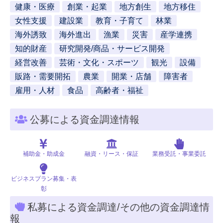
健康・医療
創業・起業
地方創生
地方移住
女性支援
建設業
教育・子育て
林業
海外誘致
海外進出
漁業
災害
産学連携
知的財産
研究開発/商品・サービス開発
経営改善
芸術・文化・スポーツ
観光
設備
販路・需要開拓
農業
開業・店舗
障害者
雇用・人材
食品
高齢者・福祉
公募による資金調達情報
補助金・助成金
融資・リース・保証
業務受託・事業委託
ビジネスプラン募集・表
彰
私募による資金調達/その他の資金調達情
報