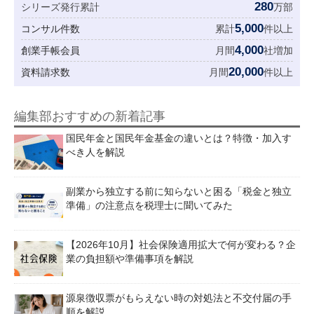
280
シリーズ発行累計
万部
5,000
コンサル件数
累計
件以上
4,000
創業手帳会員
月間
社増加
20,000
資料請求数
月間
件以上
編集部おすすめの新着記事
国民年金と国民年金基金の違いとは？特徴・加入す
べき人を解説
副業から独立する前に知らないと困る「税金と独立
準備」の注意点を税理士に聞いてみた
【2026年10月】社会保険適用拡大で何が変わる？企
業の負担額や準備事項を解説
源泉徴収票がもらえない時の対処法と不交付届の手
順を解説