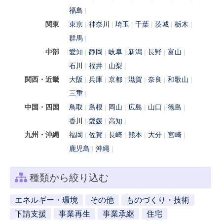
福島
関東
東京
神奈川
埼玉
千葉
茨城
栃木
群馬
中部
愛知
静岡
岐阜
新潟
長野
富山
石川
福井
山梨
関西・近畿
大阪
兵庫
京都
滋賀
奈良
和歌山
三重
中国・四国
鳥取
島根
岡山
広島
山口
徳島
香川
愛媛
高知
九州・沖縄
福岡
佐賀
長崎
熊本
大分
宮崎
鹿児島
沖縄
種類から絞り込む
エネルギー・環境
その他
ものづくり・技術
下請支援
事業再生
事業承継
住宅