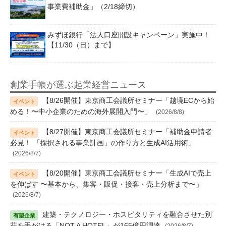
事業費補助金」（2/18締切）
みずほ銀行「法人口座開設キャンペーン」実施中！
【11/30（日）まで】
創業手帳が選ぶ起業経営ニュース
【8/26開催】東京商工会議所セミナー「越境ECから始
める！〜中小企業のための海外展開入門〜」
(2026/8/8)
【8/27開催】東京商工会議所セミナー「補助金申請者
必見！ 「採択される事業計画」の作り方と生成AI活用術」
(2026/8/7)
【8/20開催】東京商工会議所セミナー「生成AIで売上
を伸ばす 〜基本から、集客・販促・接客・売上分析まで〜」
(2026/8/7)
建築・テクノロジー・ホスピタリティを融合させた別
荘を手がける「NOT A HOTEL」が165億円調達
(2026/8/7)