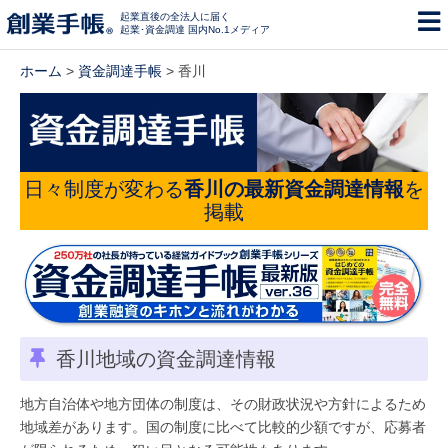
起業直後の全法人に届く
起業･資金調達 国内No.1メディア
ホーム
>
資金調達手帳
> 香川
日々制度が変わる
香川の最新資金調達情報
を
掲載
香川地域の資金調達情報
地方自治体や地方団体の制度は、その財政状況や方針によるため
地域差があります。国の制度に比べて比較的少額ですが、応募者