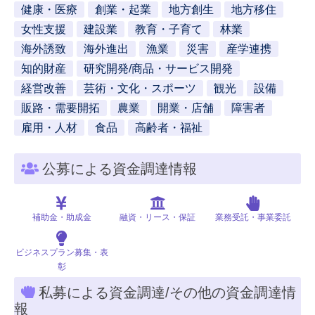
健康・医療
創業・起業
地方創生
地方移住
女性支援
建設業
教育・子育て
林業
海外誘致
海外進出
漁業
災害
産学連携
知的財産
研究開発/商品・サービス開発
経営改善
芸術・文化・スポーツ
観光
設備
販路・需要開拓
農業
開業・店舗
障害者
雇用・人材
食品
高齢者・福祉
公募による資金調達情報
補助金・助成金
融資・リース・保証
業務受託・事業委託
ビジネスプラン募集・表
彰
私募による資金調達/その他の資金調達情
報