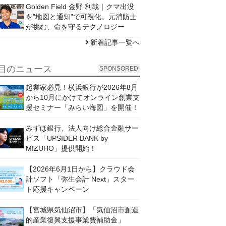
Golden Field 金野 利哉｜クマ出没
を”地図と通知”で可視化。元消防士
が挑む、命を守るテクノロジー
新着記事一覧へ
目のニュース
SPONSORED
起業家必見！横浜銀行が2026年8月
から10月にかけてオンライン創業支
援セミナー「みらい海図」を開催！
みずほ銀行、法人向け総合金融サー
ビス「UPSIDER BANK by
MIZUHO」提供開始！
【2026年6月1日から】クラウド会
計ソフト「弥生会計 Next」スター
ト応援キャンペーン
【宮城県気仙沼市】「気仙沼市創造
的産業復興支援事業費補助金」