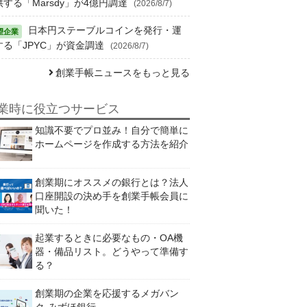
供する「Marsdy」が4億円調達
(2026/8/7)
日本円ステーブルコインを発行・運
する「JPYC」が資金調達
(2026/8/7)
創業手帳ニュースをもっと見る
業時に役立つサービス
知識不要でプロ並み！自分で簡単に
ホームページを作成する方法を紹介
創業期にオススメの銀行とは？法人
口座開設の決め手を創業手帳会員に
聞いた！
起業するときに必要なもの・OA機
器・備品リスト。どうやって準備す
る？
創業期の企業を応援するメガバン
ク-みずほ銀行-