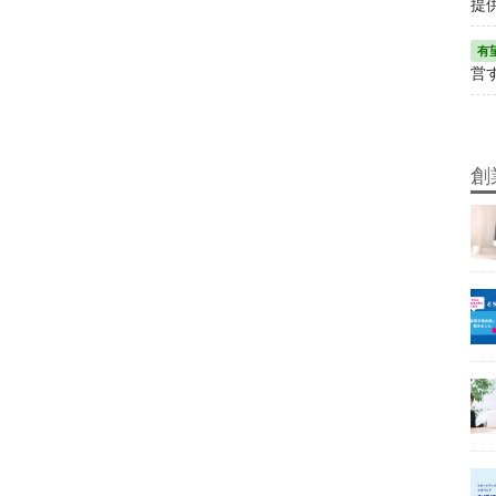
提
営
創