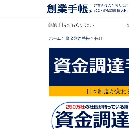
起業直後の全法人に届
起業･資金調達 国内No
創業手帳をもらいたい
ホーム
>
資金調達手帳
> 長野
日々制度が変わ