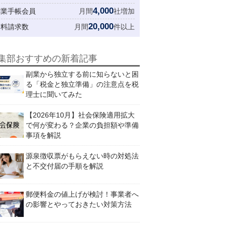
4,000
創業手帳会員
月間
社増加
20,000
資料請求数
月間
件以上
集部おすすめの新着記事
副業から独立する前に知らないと困
る「税金と独立準備」の注意点を税
理士に聞いてみた
【2026年10月】社会保険適用拡大
で何が変わる？企業の負担額や準備
事項を解説
源泉徴収票がもらえない時の対処法
と不交付届の手順を解説
郵便料金の値上げが検討！事業者へ
の影響とやっておきたい対策方法