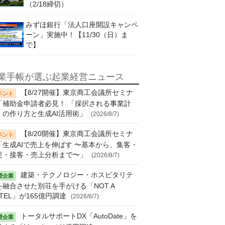
（2/18締切）
みずほ銀行「法人口座開設キャンペ
ーン」実施中！【11/30（日）ま
で】
業手帳が選ぶ起業経営ニュース
【8/27開催】東京商工会議所セミナ
「補助金申請者必見！ 「採択される事業計
」の作り方と生成AI活用術」
(2026/8/7)
【8/20開催】東京商工会議所セミナ
「生成AIで売上を伸ばす 〜基本から、集客・
促・接客・売上分析まで〜」
(2026/8/7)
建築・テクノロジー・ホスピタリテ
を融合させた別荘を手がける「NOT A
TEL」が165億円調達
(2026/8/7)
トータルサポートDX「AutoDate」を