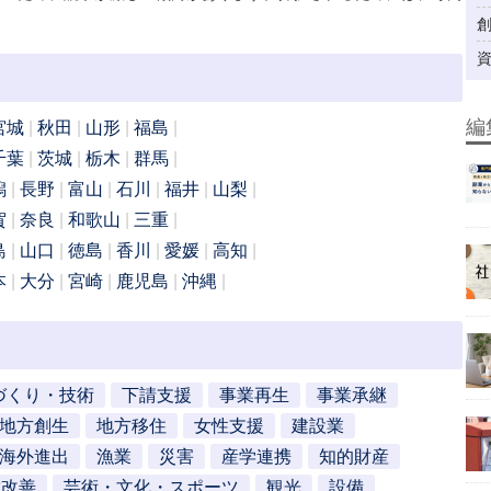
編
宮城
秋田
山形
福島
千葉
茨城
栃木
群馬
潟
長野
富山
石川
福井
山梨
賀
奈良
和歌山
三重
島
山口
徳島
香川
愛媛
高知
本
大分
宮崎
鹿児島
沖縄
づくり・技術
下請支援
事業再生
事業承継
地方創生
地方移住
女性支援
建設業
海外進出
漁業
災害
産学連携
知的財産
営改善
芸術・文化・スポーツ
観光
設備