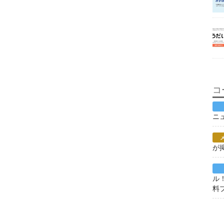
コ
ニ
が
ル
料