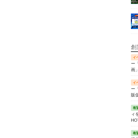
創
ー
画
ー
販
ィ
HO