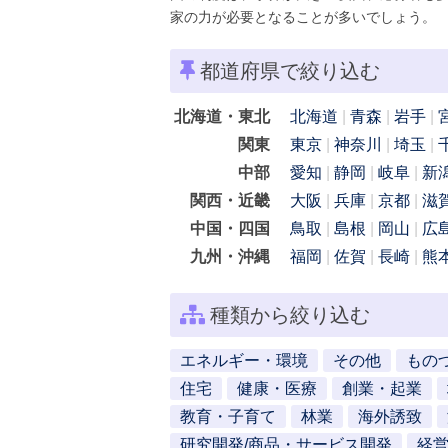
家の力が必要となることが多いでしょう。
都道府県で絞り込む
北海道・東北
北海道
青森
岩手
関東
東京
神奈川
埼玉
中部
愛知
静岡
岐阜
新
関西・近畿
大阪
兵庫
京都
滋
中国・四国
鳥取
島根
岡山
広
九州・沖縄
福岡
佐賀
長崎
熊
種類から絞り込む
エネルギー・環境
その他
もの
住宅
健康・医療
創業・起業
教育・子育て
林業
海外誘致
研究開発/商品・サービス開発
経