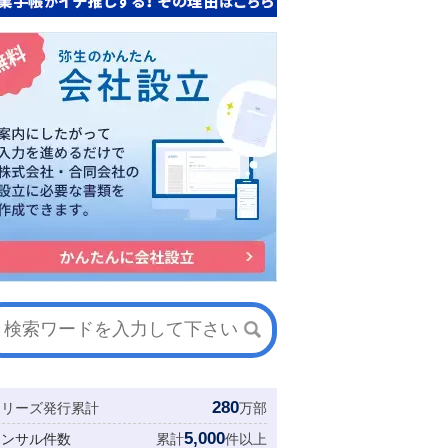
280
シリーズ発行累計
万部
5,000
コンサル件数
累計
件以上