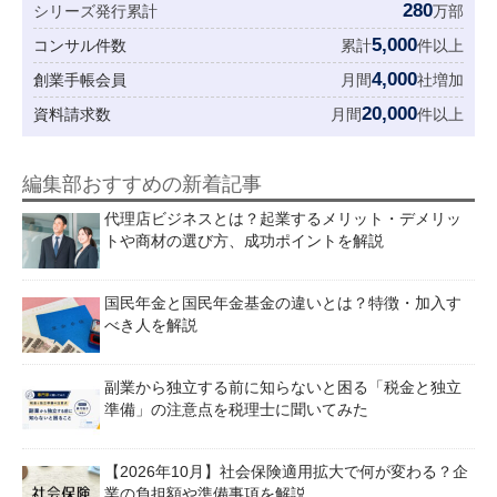
280
シリーズ発行累計
万部
5,000
コンサル件数
累計
件以上
4,000
創業手帳会員
月間
社増加
20,000
資料請求数
月間
件以上
編集部おすすめの新着記事
代理店ビジネスとは？起業するメリット・デメリッ
トや商材の選び方、成功ポイントを解説
国民年金と国民年金基金の違いとは？特徴・加入す
べき人を解説
副業から独立する前に知らないと困る「税金と独立
準備」の注意点を税理士に聞いてみた
【2026年10月】社会保険適用拡大で何が変わる？企
業の負担額や準備事項を解説