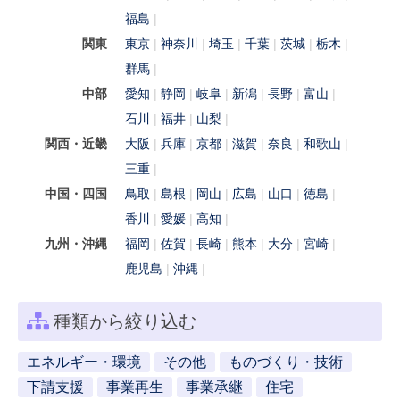
福島
関東
東京
神奈川
埼玉
千葉
茨城
栃木
群馬
中部
愛知
静岡
岐阜
新潟
長野
富山
石川
福井
山梨
関西・近畿
大阪
兵庫
京都
滋賀
奈良
和歌山
三重
中国・四国
鳥取
島根
岡山
広島
山口
徳島
香川
愛媛
高知
九州・沖縄
福岡
佐賀
長崎
熊本
大分
宮崎
鹿児島
沖縄
種類から絞り込む
エネルギー・環境
その他
ものづくり・技術
下請支援
事業再生
事業承継
住宅