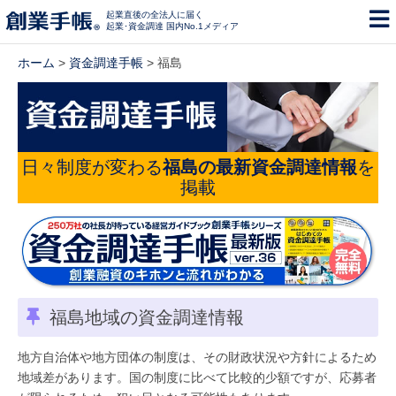
起業直後の全法人に届く
起業･資金調達 国内No.1メディア
ホーム
>
資金調達手帳
> 福島
日々制度が変わる
福島の最新資金調達情報
を
掲載
福島地域の資金調達情報
地方自治体や地方団体の制度は、その財政状況や方針によるため
地域差があります。国の制度に比べて比較的少額ですが、応募者