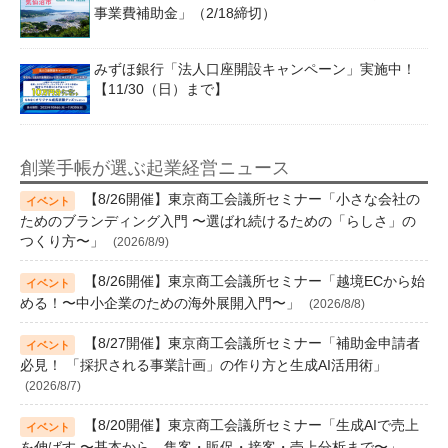
事業費補助金」（2/18締切）
みずほ銀行「法人口座開設キャンペーン」実施中！
【11/30（日）まで】
創業手帳が選ぶ起業経営ニュース
【8/26開催】東京商工会議所セミナー「小さな会社の
ためのブランディング入門 〜選ばれ続けるための「らしさ」の
つくり方〜」
(2026/8/9)
【8/26開催】東京商工会議所セミナー「越境ECから始
める！〜中小企業のための海外展開入門〜」
(2026/8/8)
【8/27開催】東京商工会議所セミナー「補助金申請者
必見！ 「採択される事業計画」の作り方と生成AI活用術」
(2026/8/7)
【8/20開催】東京商工会議所セミナー「生成AIで売上
を伸ばす 〜基本から、集客・販促・接客・売上分析まで〜」