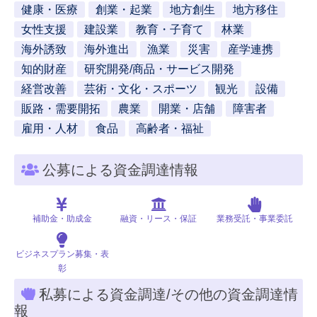
健康・医療
創業・起業
地方創生
地方移住
女性支援
建設業
教育・子育て
林業
海外誘致
海外進出
漁業
災害
産学連携
知的財産
研究開発/商品・サービス開発
経営改善
芸術・文化・スポーツ
観光
設備
販路・需要開拓
農業
開業・店舗
障害者
雇用・人材
食品
高齢者・福祉
公募による資金調達情報
補助金・助成金
融資・リース・保証
業務受託・事業委託
ビジネスプラン募集・表
彰
私募による資金調達/その他の資金調達情
報