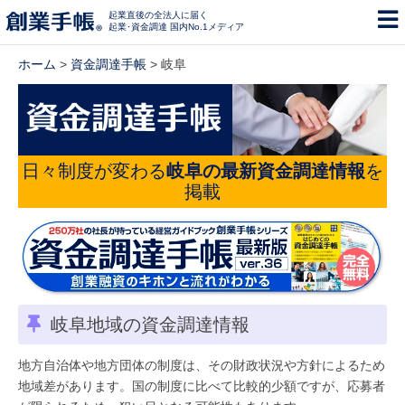
起業直後の全法人に届く
起業･資金調達 国内No.1メディア
ホーム
>
資金調達手帳
> 岐阜
日々制度が変わる
岐阜の最新資金調達情報
を
掲載
岐阜地域の資金調達情報
地方自治体や地方団体の制度は、その財政状況や方針によるため
地域差があります。国の制度に比べて比較的少額ですが、応募者