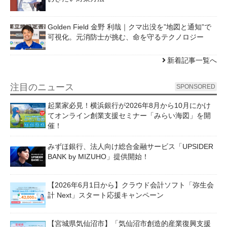
Golden Field 金野 利哉｜クマ出没を”地図と通知”で
可視化。元消防士が挑む、命を守るテクノロジー
新着記事一覧へ
注目のニュース
SPONSORED
起業家必見！横浜銀行が2026年8月から10月にかけ
てオンライン創業支援セミナー「みらい海図」を開
催！
みずほ銀行、法人向け総合金融サービス「UPSIDER
BANK by MIZUHO」提供開始！
【2026年6月1日から】クラウド会計ソフト「弥生会
計 Next」スタート応援キャンペーン
【宮城県気仙沼市】「気仙沼市創造的産業復興支援