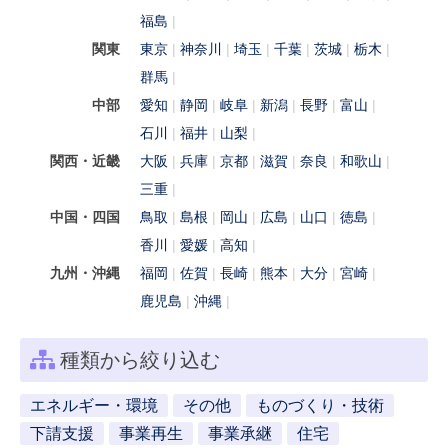
福島
関東
東京
神奈川
埼玉
千葉
茨城
栃木
群馬
中部
愛知
静岡
岐阜
新潟
長野
富山
石川
福井
山梨
関西・近畿
大阪
兵庫
京都
滋賀
奈良
和歌山
三重
中国・四国
鳥取
島根
岡山
広島
山口
徳島
香川
愛媛
高知
九州・沖縄
福岡
佐賀
長崎
熊本
大分
宮崎
鹿児島
沖縄
種類から絞り込む
エネルギー・環境
その他
ものづくり・技術
下請支援
事業再生
事業承継
住宅