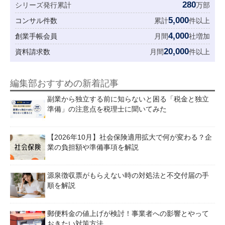
280
シリーズ発行累計
万部
5,000
コンサル件数
累計
件以上
4,000
創業手帳会員
月間
社増加
20,000
資料請求数
月間
件以上
編集部おすすめの新着記事
副業から独立する前に知らないと困る「税金と独立
準備」の注意点を税理士に聞いてみた
【2026年10月】社会保険適用拡大で何が変わる？企
業の負担額や準備事項を解説
源泉徴収票がもらえない時の対処法と不交付届の手
順を解説
郵便料金の値上げが検討！事業者への影響とやって
おきたい対策方法