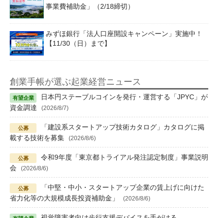
事業費補助金」（2/18締切）
みずほ銀行「法人口座開設キャンペーン」実施中！
【11/30（日）まで】
創業手帳が選ぶ起業経営ニュース
日本円ステーブルコインを発行・運営する「JPYC」が
資金調達
(2026/8/7)
「建設系スタートアップ技術カタログ」カタログに掲
載する技術を募集
(2026/8/6)
令和9年度「東京都トライアル発注認定制度」事業説明
会
(2026/8/6)
「中堅・中小・スタートアップ企業の賃上げに向けた
省力化等の大規模成長投資補助金」
(2026/8/6)
視覚障害者向け歩行支援デバイスを手がける