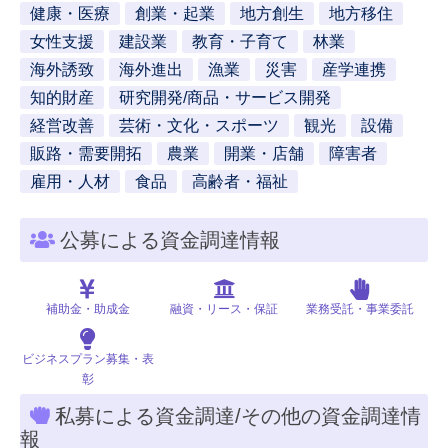
健康・医療
創業・起業
地方創生
地方移住
女性支援
建設業
教育・子育て
林業
海外誘致
海外進出
漁業
災害
産学連携
知的財産
研究開発/商品・サービス開発
経営改善
芸術・文化・スポーツ
観光
設備
販路・需要開拓
農業
開業・店舗
障害者
雇用・人材
食品
高齢者・福祉
公募による資金調達情報
補助金・助成金
融資・リース・保証
業務受託・事業委託
ビジネスプラン募集・表
彰
私募による資金調達/その他の資金調達情
報