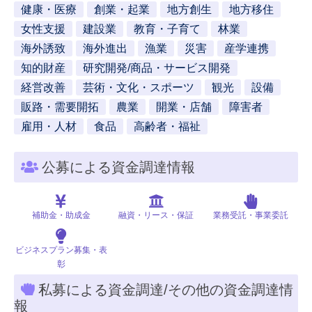
健康・医療
創業・起業
地方創生
地方移住
女性支援
建設業
教育・子育て
林業
海外誘致
海外進出
漁業
災害
産学連携
知的財産
研究開発/商品・サービス開発
経営改善
芸術・文化・スポーツ
観光
設備
販路・需要開拓
農業
開業・店舗
障害者
雇用・人材
食品
高齢者・福祉
公募による資金調達情報
補助金・助成金
融資・リース・保証
業務受託・事業委託
ビジネスプラン募集・表
彰
私募による資金調達/その他の資金調達情
報