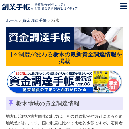
起業直後の全法人に届く
起業･資金調達 国内No.1メディア
ホーム
>
資金調達手帳
> 栃木
日々制度が変わる
栃木の最新資金調達情報
を
掲載
栃木地域の資金調達情報
地方自治体や地方団体の制度は、その財政状況や方針によるため
地域差があります。国の制度に比べて比較的少額ですが、応募者