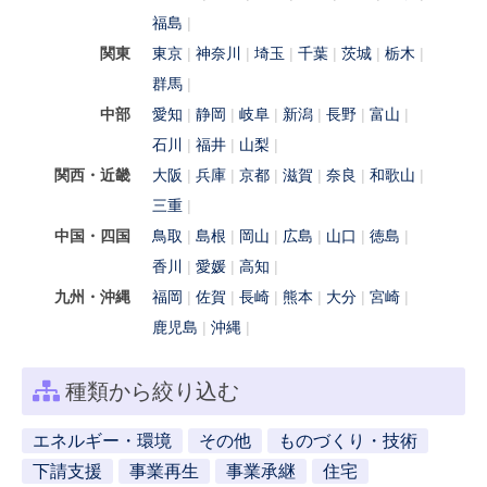
福島
関東
東京
神奈川
埼玉
千葉
茨城
栃木
群馬
中部
愛知
静岡
岐阜
新潟
長野
富山
石川
福井
山梨
関西・近畿
大阪
兵庫
京都
滋賀
奈良
和歌山
三重
中国・四国
鳥取
島根
岡山
広島
山口
徳島
香川
愛媛
高知
九州・沖縄
福岡
佐賀
長崎
熊本
大分
宮崎
鹿児島
沖縄
種類から絞り込む
エネルギー・環境
その他
ものづくり・技術
下請支援
事業再生
事業承継
住宅