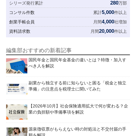
280
シリーズ発行累計
万部
5,000
コンサル件数
累計
件以上
4,000
創業手帳会員
月間
社増加
20,000
資料請求数
月間
件以上
編集部おすすめの新着記事
国民年金と国民年金基金の違いとは？特徴・加入す
べき人を解説
副業から独立する前に知らないと困る「税金と独立
準備」の注意点を税理士に聞いてみた
【2026年10月】社会保険適用拡大で何が変わる？企
業の負担額や準備事項を解説
源泉徴収票がもらえない時の対処法と不交付届の手
順を解説