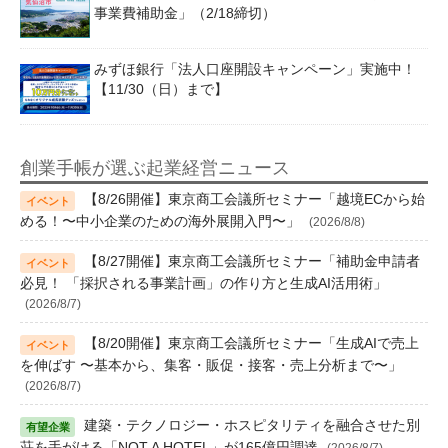
事業費補助金」（2/18締切）
みずほ銀行「法人口座開設キャンペーン」実施中！
【11/30（日）まで】
創業手帳が選ぶ起業経営ニュース
【8/26開催】東京商工会議所セミナー「越境ECから始
める！〜中小企業のための海外展開入門〜」
(2026/8/8)
【8/27開催】東京商工会議所セミナー「補助金申請者
必見！ 「採択される事業計画」の作り方と生成AI活用術」
(2026/8/7)
【8/20開催】東京商工会議所セミナー「生成AIで売上
を伸ばす 〜基本から、集客・販促・接客・売上分析まで〜」
(2026/8/7)
建築・テクノロジー・ホスピタリティを融合させた別
荘を手がける「NOT A HOTEL」が165億円調達
(2026/8/7)