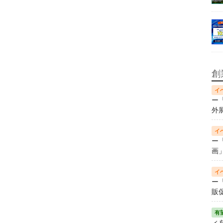
創
ー
外
ー
画
ー
販
ィ