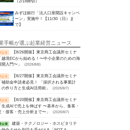
（2/18締切）
みずほ銀行「法人口座開設キャンペ
ーン」実施中！【11/30（日）ま
で】
業手帳が選ぶ起業経営ニュース
【8/26開催】東京商工会議所セミナ
「越境ECから始める！〜中小企業のための海
展開入門〜」
(2026/8/8)
【8/27開催】東京商工会議所セミナ
「補助金申請者必見！ 「採択される事業計
」の作り方と生成AI活用術」
(2026/8/7)
【8/20開催】東京商工会議所セミナ
「生成AIで売上を伸ばす 〜基本から、集客・
促・接客・売上分析まで〜」
(2026/8/7)
建築・テクノロジー・ホスピタリテ
を融合させた別荘を手がける「NOT A