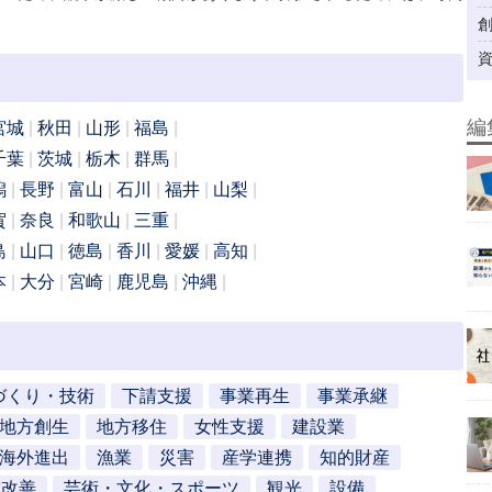
編
宮城
秋田
山形
福島
千葉
茨城
栃木
群馬
潟
長野
富山
石川
福井
山梨
賀
奈良
和歌山
三重
島
山口
徳島
香川
愛媛
高知
本
大分
宮崎
鹿児島
沖縄
づくり・技術
下請支援
事業再生
事業承継
地方創生
地方移住
女性支援
建設業
海外進出
漁業
災害
産学連携
知的財産
営改善
芸術・文化・スポーツ
観光
設備