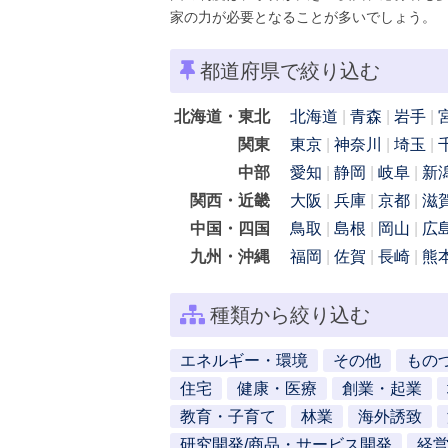
家の力が必要となることが多いでしょう。
都道府県で絞り込む
北海道・東北
北海道
青森
岩手
関東
東京
神奈川
埼玉
中部
愛知
静岡
岐阜
新
関西・近畿
大阪
兵庫
京都
滋
中国・四国
鳥取
島根
岡山
広
九州・沖縄
福岡
佐賀
長崎
熊
種類から絞り込む
エネルギー・環境
その他
もの
住宅
健康・医療
創業・起業
教育・子育て
林業
海外誘致
研究開発/商品・サービス開発
経