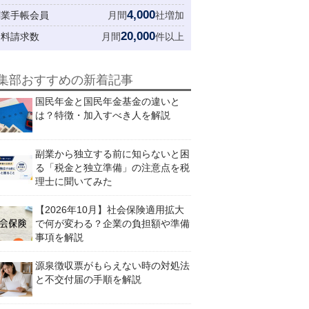
4,000
創業手帳会員
月間
社増加
20,000
資料請求数
月間
件以上
集部おすすめの新着記事
国民年金と国民年金基金の違いと
は？特徴・加入すべき人を解説
副業から独立する前に知らないと困
る「税金と独立準備」の注意点を税
理士に聞いてみた
【2026年10月】社会保険適用拡大
で何が変わる？企業の負担額や準備
事項を解説
源泉徴収票がもらえない時の対処法
と不交付届の手順を解説