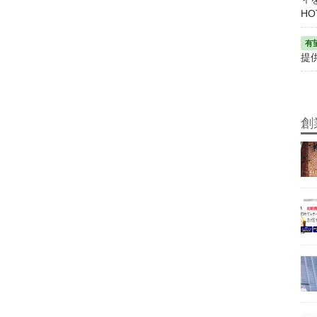
HO
提
創