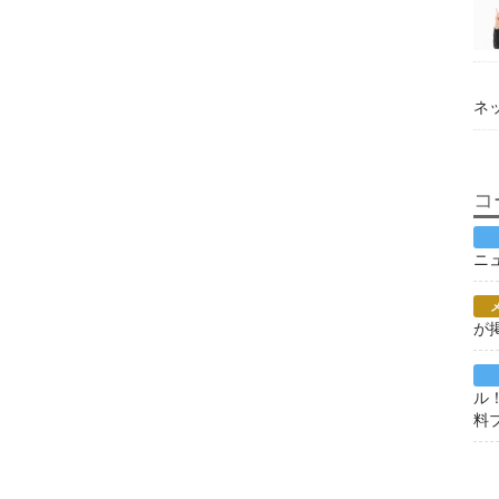
ネ
コ
ニ
が
ル
料