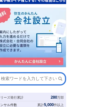
280
シリーズ発行累計
万部
5,000
コンサル件数
累計
件以上