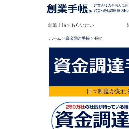
起業直後の全法人に届
起業･資金調達 国内No
創業手帳をもらいたい
ホーム
>
資金調達手帳
> 長崎
日々制度が変わ