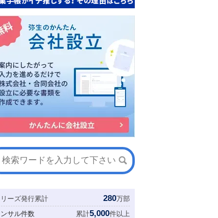
280
シリーズ発行累計
万部
5,000
コンサル件数
累計
件以上