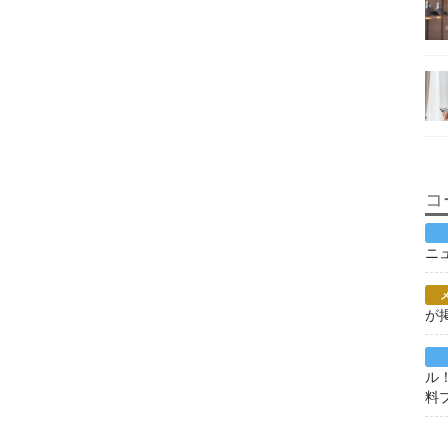
コ
ニ
が
ル
料