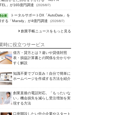
TEL」が165億円調達
(2026/8/7)
トータルサポートDX「AutoDate」を
供する「Marsdy」が4億円調達
(2026/8/7)
創業手帳ニュースをもっと見る
業時に役立つサービス
借方・貸方とは？違いや貸借対照
表・損益計算書との関係を分かりや
すく解説
知識不要でプロ並み！自分で簡単に
ホームページを作成する方法を紹介
創業直後の電話対応。「もったいな
い」機会損失を減らし受注増加を実
現する方法
口座開設したい中小企業やスタート