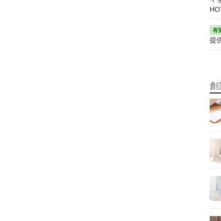
HO
提
創