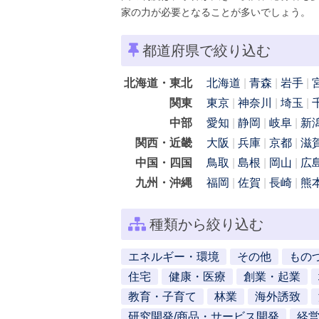
家の力が必要となることが多いでしょう。
都道府県で絞り込む
北海道・東北
北海道
青森
岩手
関東
東京
神奈川
埼玉
中部
愛知
静岡
岐阜
新
関西・近畿
大阪
兵庫
京都
滋
中国・四国
鳥取
島根
岡山
広
九州・沖縄
福岡
佐賀
長崎
熊
種類から絞り込む
エネルギー・環境
その他
もの
住宅
健康・医療
創業・起業
教育・子育て
林業
海外誘致
研究開発/商品・サービス開発
経