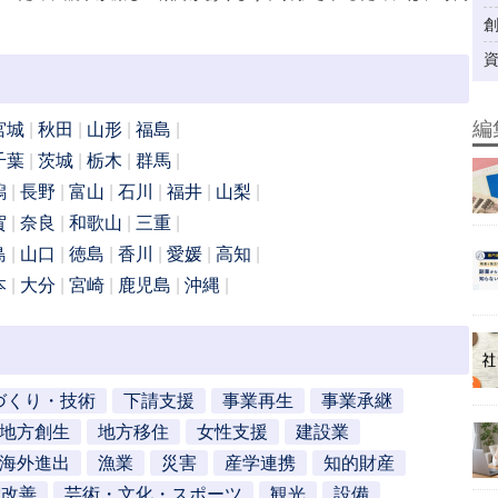
編
宮城
秋田
山形
福島
千葉
茨城
栃木
群馬
潟
長野
富山
石川
福井
山梨
賀
奈良
和歌山
三重
島
山口
徳島
香川
愛媛
高知
本
大分
宮崎
鹿児島
沖縄
づくり・技術
下請支援
事業再生
事業承継
地方創生
地方移住
女性支援
建設業
海外進出
漁業
災害
産学連携
知的財産
営改善
芸術・文化・スポーツ
観光
設備