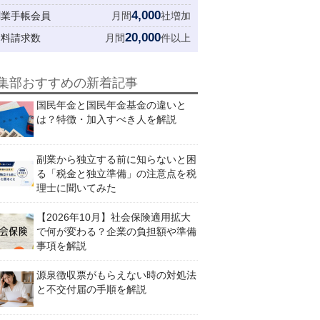
4,000
創業手帳会員
月間
社増加
20,000
資料請求数
月間
件以上
集部おすすめの新着記事
国民年金と国民年金基金の違いと
は？特徴・加入すべき人を解説
副業から独立する前に知らないと困
る「税金と独立準備」の注意点を税
理士に聞いてみた
【2026年10月】社会保険適用拡大
で何が変わる？企業の負担額や準備
事項を解説
源泉徴収票がもらえない時の対処法
と不交付届の手順を解説