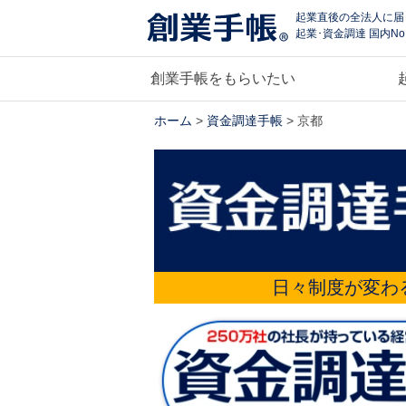
起業直後の全法人に届
起業･資金調達 国内No
創業手帳をもらいたい
ホーム
>
資金調達手帳
> 京都
日々制度が変わ