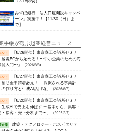
（2/18締切）
みずほ銀行「法人口座開設キャンペ
ーン」実施中！【11/30（日）ま
で】
業手帳が選ぶ起業経営ニュース
【8/26開催】東京商工会議所セミナ
「越境ECから始める！〜中小企業のための海
展開入門〜」
(2026/8/8)
【8/27開催】東京商工会議所セミナ
「補助金申請者必見！ 「採択される事業計
」の作り方と生成AI活用術」
(2026/8/7)
【8/20開催】東京商工会議所セミナ
「生成AIで売上を伸ばす 〜基本から、集客・
促・接客・売上分析まで〜」
(2026/8/7)
建築・テクノロジー・ホスピタリテ
を融合させた別荘を手がける「NOT A