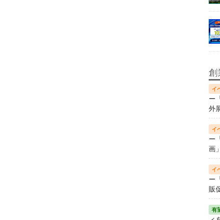
創
ー
外
ー
画
ー
販
ィ