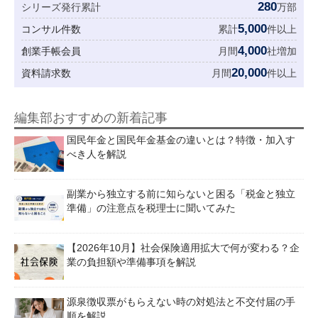
280
シリーズ発行累計
万部
5,000
コンサル件数
累計
件以上
4,000
創業手帳会員
月間
社増加
20,000
資料請求数
月間
件以上
編集部おすすめの新着記事
国民年金と国民年金基金の違いとは？特徴・加入す
べき人を解説
副業から独立する前に知らないと困る「税金と独立
準備」の注意点を税理士に聞いてみた
【2026年10月】社会保険適用拡大で何が変わる？企
業の負担額や準備事項を解説
源泉徴収票がもらえない時の対処法と不交付届の手
順を解説