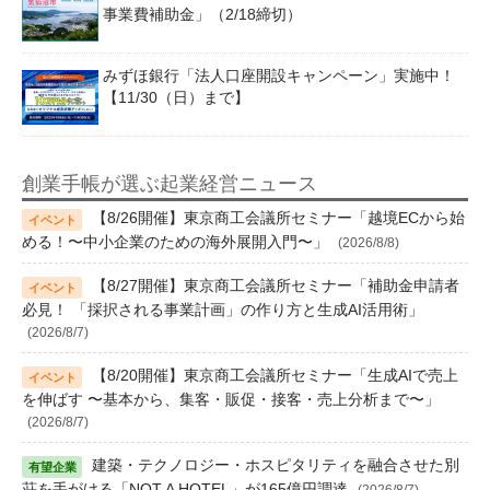
事業費補助金」（2/18締切）
みずほ銀行「法人口座開設キャンペーン」実施中！
【11/30（日）まで】
創業手帳が選ぶ起業経営ニュース
【8/26開催】東京商工会議所セミナー「越境ECから始
める！〜中小企業のための海外展開入門〜」
(2026/8/8)
【8/27開催】東京商工会議所セミナー「補助金申請者
必見！ 「採択される事業計画」の作り方と生成AI活用術」
(2026/8/7)
【8/20開催】東京商工会議所セミナー「生成AIで売上
を伸ばす 〜基本から、集客・販促・接客・売上分析まで〜」
(2026/8/7)
建築・テクノロジー・ホスピタリティを融合させた別
荘を手がける「NOT A HOTEL」が165億円調達
(2026/8/7)