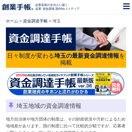
起業直後の全法人に届く
起業･資金調達 国内No.1メディア
ホーム
>
資金調達手帳
> 埼玉
日々制度が変わる
埼玉の最新資金調達情報
を
掲載
埼玉地域の資金調達情報
地方自治体や地方団体の制度は、その財政状況や方針によるため
地域差があります。国の制度に比べて比較的少額ですが、応募者