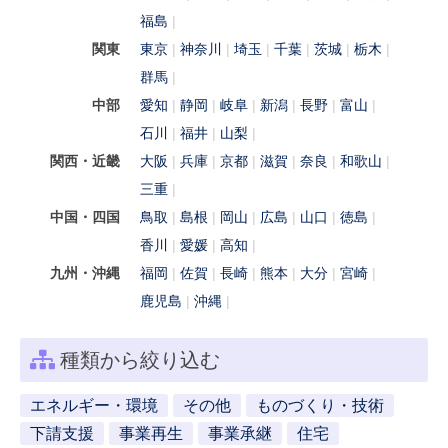
福島
関東
東京
神奈川
埼玉
千葉
茨城
栃木
群馬
中部
愛知
静岡
岐阜
新潟
長野
富山
石川
福井
山梨
関西・近畿
大阪
兵庫
京都
滋賀
奈良
和歌山
三重
中国・四国
鳥取
島根
岡山
広島
山口
徳島
香川
愛媛
高知
九州・沖縄
福岡
佐賀
長崎
熊本
大分
宮崎
鹿児島
沖縄
種類から絞り込む
エネルギー・環境
その他
ものづくり・技術
下請支援
事業再生
事業承継
住宅