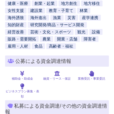
健康・医療
創業・起業
地方創生
地方移住
女性支援
建設業
教育・子育て
林業
海外誘致
海外進出
漁業
災害
産学連携
知的財産
研究開発/商品・サービス開発
経営改善
芸術・文化・スポーツ
観光
設備
販路・需要開拓
農業
開業・店舗
障害者
雇用・人材
食品
高齢者・福祉
公募による資金調達情報
補助金・助成金
融資・リース・保証
業務受託・事業委託
ビジネスプラン募集・表
彰
私募による資金調達/その他の資金調達情
報