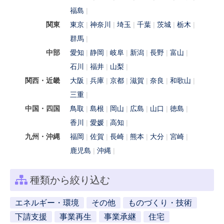
福島
関東
東京
神奈川
埼玉
千葉
茨城
栃木
群馬
中部
愛知
静岡
岐阜
新潟
長野
富山
石川
福井
山梨
関西・近畿
大阪
兵庫
京都
滋賀
奈良
和歌山
三重
中国・四国
鳥取
島根
岡山
広島
山口
徳島
香川
愛媛
高知
九州・沖縄
福岡
佐賀
長崎
熊本
大分
宮崎
鹿児島
沖縄
種類から絞り込む
エネルギー・環境
その他
ものづくり・技術
下請支援
事業再生
事業承継
住宅