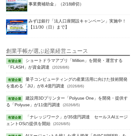
事業費補助金」（2/18締切）
みずほ銀行「法人口座開設キャンペーン」実施中！
【11/30（日）まで】
創業手帳が選ぶ起業経営ニュース
ショートドラマアプリ「Million」を開発・運営する
「FLASH」が資金調達
(2026/8/6)
量子コンピューティングの産業活用に向けた技術開発
を進める「JIJ」が8.4億円調達
(2026/8/6)
建設用3Dプリンター「Polyuse One」を開発・提供す
る「Polyuse」が11億円調達
(2026/8/5)
「ナレッジワーク」が35億円調達 セールスAIエージ
ェントOSの提供を開始
(2026/8/5)
AIエージェントを核した求人媒体「AVACAREER」を