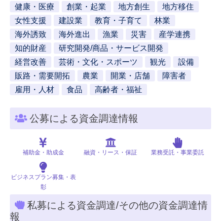
健康・医療
創業・起業
地方創生
地方移住
女性支援
建設業
教育・子育て
林業
海外誘致
海外進出
漁業
災害
産学連携
知的財産
研究開発/商品・サービス開発
経営改善
芸術・文化・スポーツ
観光
設備
販路・需要開拓
農業
開業・店舗
障害者
雇用・人材
食品
高齢者・福祉
公募による資金調達情報
補助金・助成金
融資・リース・保証
業務受託・事業委託
ビジネスプラン募集・表
彰
私募による資金調達/その他の資金調達情
報