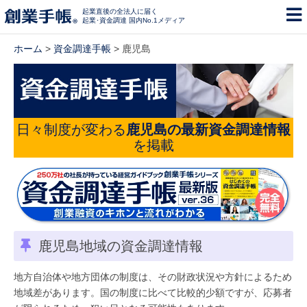
起業直後の全法人に届く
起業･資金調達 国内No.1メディア
ホーム
>
資金調達手帳
> 鹿児島
日々制度が変わる
鹿児島の最新資金調達情報
を掲載
鹿児島地域の資金調達情報
地方自治体や地方団体の制度は、その財政状況や方針によるため
地域差があります。国の制度に比べて比較的少額ですが、応募者