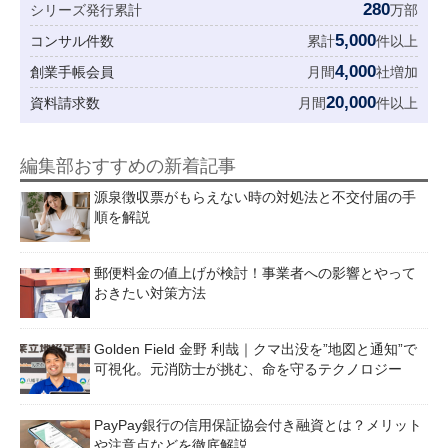
280
シリーズ発行累計
万部
5,000
コンサル件数
累計
件以上
4,000
創業手帳会員
月間
社増加
20,000
資料請求数
月間
件以上
編集部おすすめの新着記事
源泉徴収票がもらえない時の対処法と不交付届の手
順を解説
郵便料金の値上げが検討！事業者への影響とやって
おきたい対策方法
Golden Field 金野 利哉｜クマ出没を”地図と通知”で
可視化。元消防士が挑む、命を守るテクノロジー
PayPay銀行の信用保証協会付き融資とは？メリット
や注意点などを徹底解説