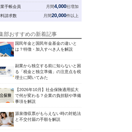
4,000
創業手帳会員
月間
社増加
20,000
資料請求数
月間
件以上
集部おすすめの新着記事
国民年金と国民年金基金の違いと
は？特徴・加入すべき人を解説
副業から独立する前に知らないと困
る「税金と独立準備」の注意点を税
理士に聞いてみた
【2026年10月】社会保険適用拡大
で何が変わる？企業の負担額や準備
事項を解説
源泉徴収票がもらえない時の対処法
と不交付届の手順を解説