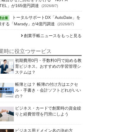
TEL」が165億円調達
(2026/8/7)
トータルサポートDX「AutoDate」を
供する「Marsdy」が4億円調達
(2026/8/7)
創業手帳ニュースをもっと見る
業時に役立つサービス
初期費用0円・手数料0円で始める教
育ビジネス。おすすめの学習管理シ
ステムは？
帳簿とは？ 帳簿の付け方はエクセ
ル・手書き・会計ソフトどれがいい
の？
ビジネス・カードで創業時の資金繰
りと経費管理を円滑にしよう
ビジネス用ドメイン名の決め方