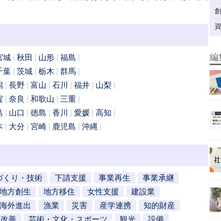
編
宮城
秋田
山形
福島
千葉
茨城
栃木
群馬
潟
長野
富山
石川
福井
山梨
賀
奈良
和歌山
三重
島
山口
徳島
香川
愛媛
高知
本
大分
宮崎
鹿児島
沖縄
づくり・技術
下請支援
事業再生
事業承継
地方創生
地方移住
女性支援
建設業
海外進出
漁業
災害
産学連携
知的財産
営改善
芸術・文化・スポーツ
観光
設備