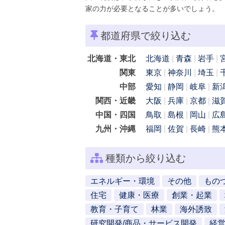
家の力が必要となることが多いでしょう。
都道府県で絞り込む
北海道・東北
北海道
青森
岩手
関東
東京
神奈川
埼玉
中部
愛知
静岡
岐阜
新
関西・近畿
大阪
兵庫
京都
滋
中国・四国
鳥取
島根
岡山
広
九州・沖縄
福岡
佐賀
長崎
熊
種類から絞り込む
エネルギー・環境
その他
もの
住宅
健康・医療
創業・起業
教育・子育て
林業
海外誘致
研究開発/商品・サービス開発
経