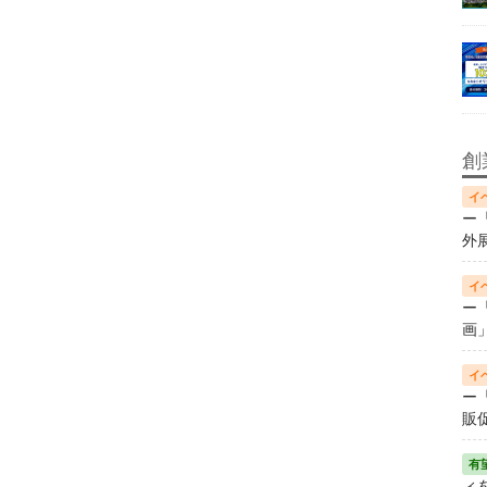
創
ー
外
ー
画
ー
販
ィ