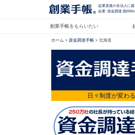
起業直後の全法人に届
起業･資金調達 国内No
創業手帳をもらいたい
ホーム
>
資金調達手帳
> 北海道
日々制度が変わ