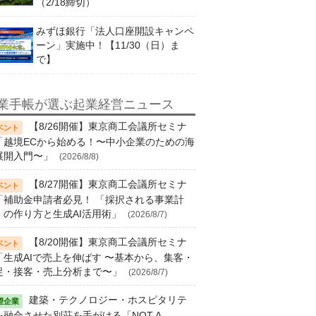
（2/18締切）
みずほ銀行「法人口座開設キャンペ
ーン」実施中！【11/30（日）ま
で】
業手帳が選ぶ起業経営ニュース
【8/26開催】東京商工会議所セミナ
「越境ECから始める！〜中小企業のための海
展開入門〜」
(2026/8/8)
【8/27開催】東京商工会議所セミナ
「補助金申請者必見！ 「採択される事業計
」の作り方と生成AI活用術」
(2026/8/7)
【8/20開催】東京商工会議所セミナ
「生成AIで売上を伸ばす 〜基本から、集客・
促・接客・売上分析まで〜」
(2026/8/7)
建築・テクノロジー・ホスピタリテ
を融合させた別荘を手がける「NOT A