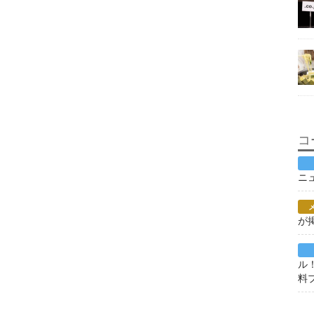
コ
ニ
が
ル
料