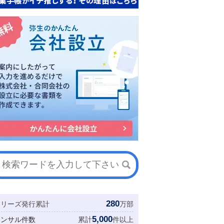
280
シリーズ発行累計
万部
5,000
コンサル件数
累計
件以上