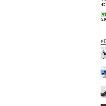
HO
提
創