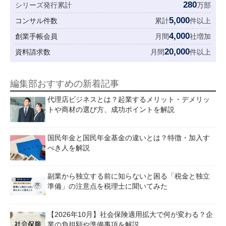
280
シリーズ発行累計
万部
5,000
コンサル件数
累計
件以上
4,000
創業手帳会員
月間
社増加
20,000
資料請求数
月間
件以上
編集部おすすめの新着記事
代理店ビジネスとは？起業するメリット・デメリッ
トや商材の選び方、成功ポイントを解説
国民年金と国民年金基金の違いとは？特徴・加入す
べき人を解説
副業から独立する前に知らないと困る「税金と独立
準備」の注意点を税理士に聞いてみた
【2026年10月】社会保険適用拡大で何が変わる？企
業の負担額や準備事項を解説