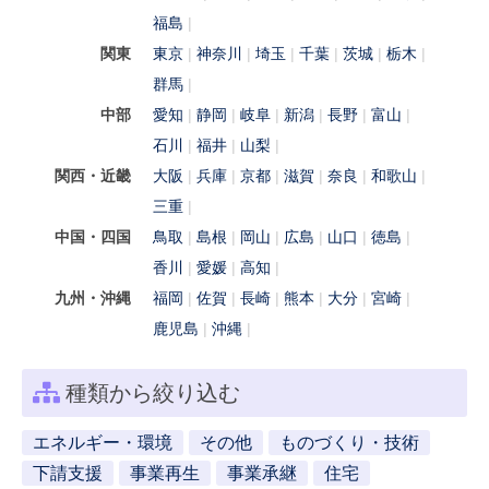
福島
関東
東京
神奈川
埼玉
千葉
茨城
栃木
群馬
中部
愛知
静岡
岐阜
新潟
長野
富山
石川
福井
山梨
関西・近畿
大阪
兵庫
京都
滋賀
奈良
和歌山
三重
中国・四国
鳥取
島根
岡山
広島
山口
徳島
香川
愛媛
高知
九州・沖縄
福岡
佐賀
長崎
熊本
大分
宮崎
鹿児島
沖縄
種類から絞り込む
エネルギー・環境
その他
ものづくり・技術
下請支援
事業再生
事業承継
住宅