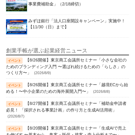
事業費補助金」（2/18締切）
みずほ銀行「法人口座開設キャンペーン」実施中！
【11/30（日）まで】
創業手帳が選ぶ起業経営ニュース
【8/26開催】東京商工会議所セミナー「小さな会社の
ためのブランディング入門 〜選ばれ続けるための「らしさ」の
つくり方〜」
(2026/8/9)
【8/26開催】東京商工会議所セミナー「越境ECから始
める！〜中小企業のための海外展開入門〜」
(2026/8/8)
【8/27開催】東京商工会議所セミナー「補助金申請者
必見！ 「採択される事業計画」の作り方と生成AI活用術」
(2026/8/7)
【8/20開催】東京商工会議所セミナー「生成AIで売上
を伸ばす 〜基本から、集客・販促・接客・売上分析まで〜」