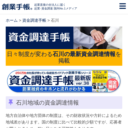
起業直後の全法人に届く
起業･資金調達 国内No.1メディア
ホーム
>
資金調達手帳
> 石川
日々制度が変わる
石川の最新資金調達情報
を
掲載
石川地域の資金調達情報
地方自治体や地方団体の制度は、その財政状況や方針によるため
地域差があります。国の制度に比べて比較的少額ですが、応募者