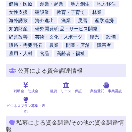
健康・医療
創業・起業
地方創生
地方移住
女性支援
建設業
教育・子育て
林業
海外誘致
海外進出
漁業
災害
産学連携
知的財産
研究開発/商品・サービス開発
経営改善
芸術・文化・スポーツ
観光
設備
販路・需要開拓
農業
開業・店舗
障害者
雇用・人材
食品
高齢者・福祉
公募による資金調達情報
補助金・助成金
融資・リース・保証
業務受託・事業委託
ビジネスプラン募集・表
彰
私募による資金調達/その他の資金調達情
報