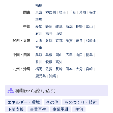
福島
関東
東京
神奈川
埼玉
千葉
茨城
栃木
群馬
中部
愛知
静岡
岐阜
新潟
長野
富山
石川
福井
山梨
関西・近畿
大阪
兵庫
京都
滋賀
奈良
和歌山
三重
中国・四国
鳥取
島根
岡山
広島
山口
徳島
香川
愛媛
高知
九州・沖縄
福岡
佐賀
長崎
熊本
大分
宮崎
鹿児島
沖縄
種類から絞り込む
エネルギー・環境
その他
ものづくり・技術
下請支援
事業再生
事業承継
住宅