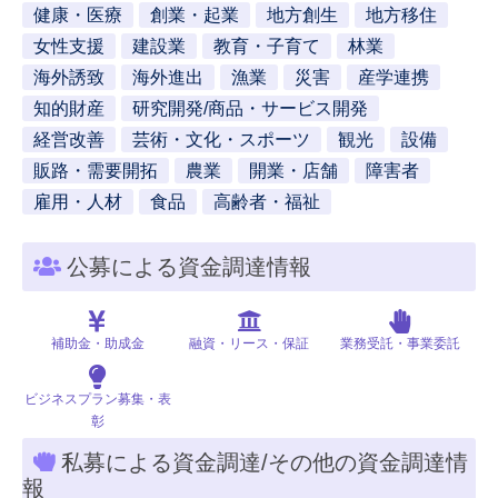
健康・医療
創業・起業
地方創生
地方移住
女性支援
建設業
教育・子育て
林業
海外誘致
海外進出
漁業
災害
産学連携
知的財産
研究開発/商品・サービス開発
経営改善
芸術・文化・スポーツ
観光
設備
販路・需要開拓
農業
開業・店舗
障害者
雇用・人材
食品
高齢者・福祉
公募による資金調達情報
補助金・助成金
融資・リース・保証
業務受託・事業委託
ビジネスプラン募集・表
彰
私募による資金調達/その他の資金調達情
報