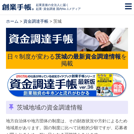
起業直後の全法人に届く
起業･資金調達 国内No.1メディア
ホーム
>
資金調達手帳
> 茨城
日々制度が変わる
茨城の最新資金調達情報
を
掲載
茨城地域の資金調達情報
地方自治体や地方団体の制度は、その財政状況や方針によるため
地域差があります。国の制度に比べて比較的少額ですが、応募者