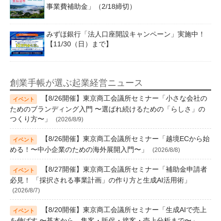
事業費補助金」（2/18締切）
みずほ銀行「法人口座開設キャンペーン」実施中！
【11/30（日）まで】
創業手帳が選ぶ起業経営ニュース
【8/26開催】東京商工会議所セミナー「小さな会社の
ためのブランディング入門 〜選ばれ続けるための「らしさ」の
つくり方〜」
(2026/8/9)
【8/26開催】東京商工会議所セミナー「越境ECから始
める！〜中小企業のための海外展開入門〜」
(2026/8/8)
【8/27開催】東京商工会議所セミナー「補助金申請者
必見！ 「採択される事業計画」の作り方と生成AI活用術」
(2026/8/7)
【8/20開催】東京商工会議所セミナー「生成AIで売上
を伸ばす 〜基本から、集客・販促・接客・売上分析まで〜」