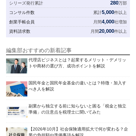
280
シリーズ発行累計
万部
5,000
コンサル件数
累計
件以上
4,000
創業手帳会員
月間
社増加
20,000
資料請求数
月間
件以上
編集部おすすめの新着記事
代理店ビジネスとは？起業するメリット・デメリッ
トや商材の選び方、成功ポイントを解説
国民年金と国民年金基金の違いとは？特徴・加入す
べき人を解説
副業から独立する前に知らないと困る「税金と独立
準備」の注意点を税理士に聞いてみた
【2026年10月】社会保険適用拡大で何が変わる？企
業の負担額や準備事項を解説