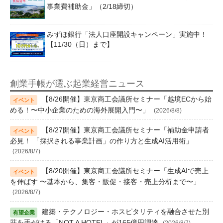
事業費補助金」（2/18締切）
みずほ銀行「法人口座開設キャンペーン」実施中！
【11/30（日）まで】
創業手帳が選ぶ起業経営ニュース
【8/26開催】東京商工会議所セミナー「越境ECから始
める！〜中小企業のための海外展開入門〜」
(2026/8/8)
【8/27開催】東京商工会議所セミナー「補助金申請者
必見！ 「採択される事業計画」の作り方と生成AI活用術」
(2026/8/7)
【8/20開催】東京商工会議所セミナー「生成AIで売上
を伸ばす 〜基本から、集客・販促・接客・売上分析まで〜」
(2026/8/7)
建築・テクノロジー・ホスピタリティを融合させた別
荘を手がける「NOT A HOTEL」が165億円調達
(2026/8/7)