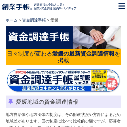
起業直後の全法人に届く
起業･資金調達 国内No.1メディア
ホーム
>
資金調達手帳
> 愛媛
日々制度が変わる
愛媛の最新資金調達情報
を
掲載
愛媛地域の資金調達情報
地方自治体や地方団体の制度は、その財政状況や方針によるため
地域差があります。国の制度に比べて比較的少額ですが、応募者