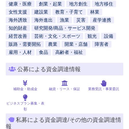
健康・医療
創業・起業
地方創生
地方移住
女性支援
建設業
教育・子育て
林業
海外誘致
海外進出
漁業
災害
産学連携
知的財産
研究開発/商品・サービス開発
経営改善
芸術・文化・スポーツ
観光
設備
販路・需要開拓
農業
開業・店舗
障害者
雇用・人材
食品
高齢者・福祉
公募による資金調達情報
補助金・助成金
融資・リース・保証
業務受託・事業委託
ビジネスプラン募集・表
彰
私募による資金調達/その他の資金調達情
報