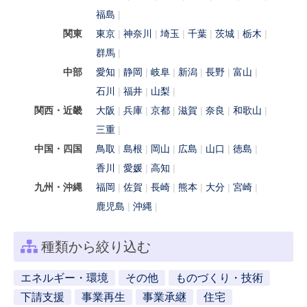
福島
関東
東京
神奈川
埼玉
千葉
茨城
栃木
群馬
中部
愛知
静岡
岐阜
新潟
長野
富山
石川
福井
山梨
関西・近畿
大阪
兵庫
京都
滋賀
奈良
和歌山
三重
中国・四国
鳥取
島根
岡山
広島
山口
徳島
香川
愛媛
高知
九州・沖縄
福岡
佐賀
長崎
熊本
大分
宮崎
鹿児島
沖縄
種類から絞り込む
エネルギー・環境
その他
ものづくり・技術
下請支援
事業再生
事業承継
住宅