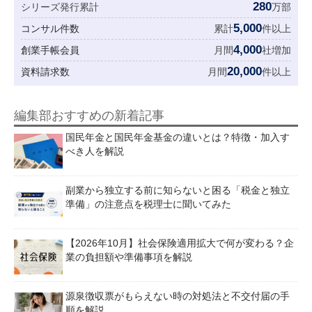
280
シリーズ発行累計
万部
5,000
コンサル件数
累計
件以上
4,000
創業手帳会員
月間
社増加
20,000
資料請求数
月間
件以上
編集部おすすめの新着記事
国民年金と国民年金基金の違いとは？特徴・加入す
べき人を解説
副業から独立する前に知らないと困る「税金と独立
準備」の注意点を税理士に聞いてみた
【2026年10月】社会保険適用拡大で何が変わる？企
業の負担額や準備事項を解説
源泉徴収票がもらえない時の対処法と不交付届の手
順を解説