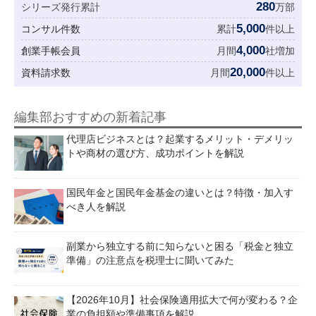
280
シリーズ発行累計
万部
5,000
コンサル件数
累計
件以上
4,000
創業手帳会員
月間
社増加
20,000
資料請求数
月間
件以上
編集部おすすめの新着記事
代理店ビジネスとは？起業するメリット・デメリッ
トや商材の選び方、成功ポイントを解説
国民年金と国民年金基金の違いとは？特徴・加入す
べき人を解説
副業から独立する前に知らないと困る「税金と独立
準備」の注意点を税理士に聞いてみた
【2026年10月】社会保険適用拡大で何が変わる？企
業の負担額や準備事項を解説