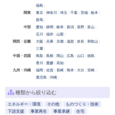
福島
関東
東京
神奈川
埼玉
千葉
茨城
栃木
群馬
中部
愛知
静岡
岐阜
新潟
長野
富山
石川
福井
山梨
関西・近畿
大阪
兵庫
京都
滋賀
奈良
和歌山
三重
中国・四国
鳥取
島根
岡山
広島
山口
徳島
香川
愛媛
高知
九州・沖縄
福岡
佐賀
長崎
熊本
大分
宮崎
鹿児島
沖縄
種類から絞り込む
エネルギー・環境
その他
ものづくり・技術
下請支援
事業再生
事業承継
住宅