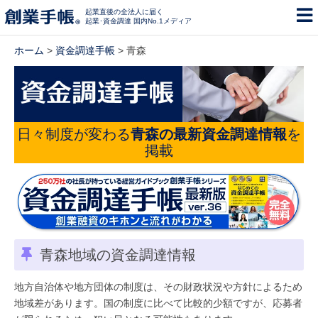
起業直後の全法人に届く
起業･資金調達 国内No.1メディア
ホーム
>
資金調達手帳
> 青森
日々制度が変わる
青森の最新資金調達情報
を
掲載
青森地域の資金調達情報
地方自治体や地方団体の制度は、その財政状況や方針によるため
地域差があります。国の制度に比べて比較的少額ですが、応募者