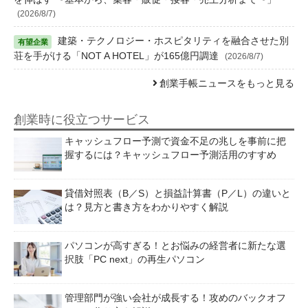
(2026/8/7)
建築・テクノロジー・ホスピタリティを融合させた別
荘を手がける「NOT A HOTEL」が165億円調達
(2026/8/7)
創業手帳ニュースをもっと見る
創業時に役立つサービス
キャッシュフロー予測で資金不足の兆しを事前に把
握するには？キャッシュフロー予測活用のすすめ
貸借対照表（B／S）と損益計算書（P／L）の違いと
は？見方と書き方をわかりやすく解説
パソコンが高すぎる！とお悩みの経営者に新たな選
択肢「PC next」の再生パソコン
管理部門が強い会社が成長する！攻めのバックオフ