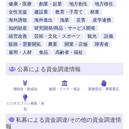
健康・医療
創業・起業
地方創生
地方移住
女性支援
建設業
教育・子育て
林業
海外誘致
海外進出
漁業
災害
産学連携
知的財産
研究開発/商品・サービス開発
経営改善
芸術・文化・スポーツ
観光
設備
販路・需要開拓
農業
開業・店舗
障害者
雇用・人材
食品
高齢者・福祉
公募による資金調達情報
補助金・助成金
融資・リース・保証
業務受託・事業委託
ビジネスプラン募集・表
彰
私募による資金調達/その他の資金調達情
報