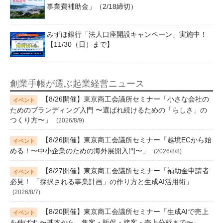
事業費補助金」（2/18締切）
みずほ銀行「法人口座開設キャンペーン」実施中！
【11/30（日）まで】
創業手帳が選ぶ起業経営ニュース
【8/26開催】東京商工会議所セミナー「小さな会社の
ためのブランディング入門 〜選ばれ続けるための「らしさ」の
つくり方〜」
(2026/8/9)
【8/26開催】東京商工会議所セミナー「越境ECから始
める！〜中小企業のための海外展開入門〜」
(2026/8/8)
【8/27開催】東京商工会議所セミナー「補助金申請者
必見！ 「採択される事業計画」の作り方と生成AI活用術」
(2026/8/7)
【8/20開催】東京商工会議所セミナー「生成AIで売上
を伸ばす 〜基本から、集客・販促・接客・売上分析まで〜」