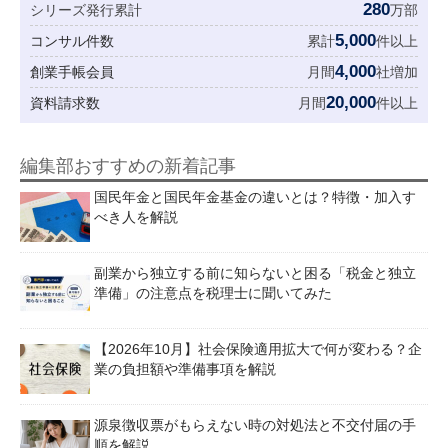
280
シリーズ発行累計
万部
5,000
コンサル件数
累計
件以上
4,000
創業手帳会員
月間
社増加
20,000
資料請求数
月間
件以上
編集部おすすめの新着記事
国民年金と国民年金基金の違いとは？特徴・加入す
べき人を解説
副業から独立する前に知らないと困る「税金と独立
準備」の注意点を税理士に聞いてみた
【2026年10月】社会保険適用拡大で何が変わる？企
業の負担額や準備事項を解説
源泉徴収票がもらえない時の対処法と不交付届の手
順を解説