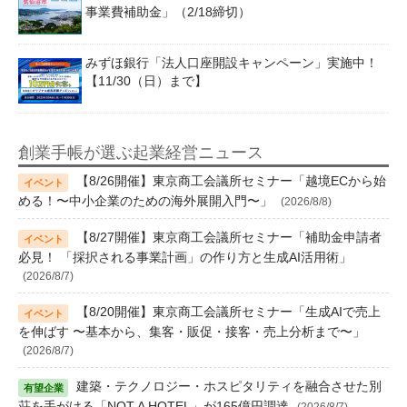
事業費補助金」（2/18締切）
みずほ銀行「法人口座開設キャンペーン」実施中！
【11/30（日）まで】
創業手帳が選ぶ起業経営ニュース
【8/26開催】東京商工会議所セミナー「越境ECから始
める！〜中小企業のための海外展開入門〜」
(2026/8/8)
【8/27開催】東京商工会議所セミナー「補助金申請者
必見！ 「採択される事業計画」の作り方と生成AI活用術」
(2026/8/7)
【8/20開催】東京商工会議所セミナー「生成AIで売上
を伸ばす 〜基本から、集客・販促・接客・売上分析まで〜」
(2026/8/7)
建築・テクノロジー・ホスピタリティを融合させた別
荘を手がける「NOT A HOTEL」が165億円調達
(2026/8/7)