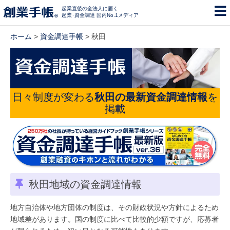
起業直後の全法人に届く
起業･資金調達 国内No.1メディア
ホーム
>
資金調達手帳
> 秋田
日々制度が変わる
秋田の最新資金調達情報
を
掲載
秋田地域の資金調達情報
地方自治体や地方団体の制度は、その財政状況や方針によるため
地域差があります。国の制度に比べて比較的少額ですが、応募者