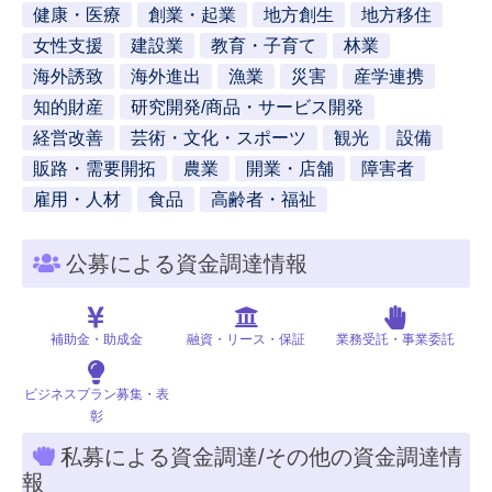
健康・医療
創業・起業
地方創生
地方移住
女性支援
建設業
教育・子育て
林業
海外誘致
海外進出
漁業
災害
産学連携
知的財産
研究開発/商品・サービス開発
経営改善
芸術・文化・スポーツ
観光
設備
販路・需要開拓
農業
開業・店舗
障害者
雇用・人材
食品
高齢者・福祉
公募による資金調達情報
補助金・助成金
融資・リース・保証
業務受託・事業委託
ビジネスプラン募集・表
彰
私募による資金調達/その他の資金調達情
報