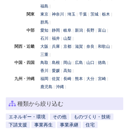
福島
関東
東京
神奈川
埼玉
千葉
茨城
栃木
群馬
中部
愛知
静岡
岐阜
新潟
長野
富山
石川
福井
山梨
関西・近畿
大阪
兵庫
京都
滋賀
奈良
和歌山
三重
中国・四国
鳥取
島根
岡山
広島
山口
徳島
香川
愛媛
高知
九州・沖縄
福岡
佐賀
長崎
熊本
大分
宮崎
鹿児島
沖縄
種類から絞り込む
エネルギー・環境
その他
ものづくり・技術
下請支援
事業再生
事業承継
住宅