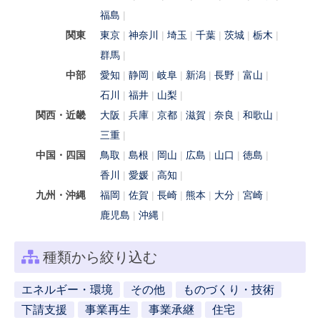
福島
関東
東京
神奈川
埼玉
千葉
茨城
栃木
群馬
中部
愛知
静岡
岐阜
新潟
長野
富山
石川
福井
山梨
関西・近畿
大阪
兵庫
京都
滋賀
奈良
和歌山
三重
中国・四国
鳥取
島根
岡山
広島
山口
徳島
香川
愛媛
高知
九州・沖縄
福岡
佐賀
長崎
熊本
大分
宮崎
鹿児島
沖縄
種類から絞り込む
エネルギー・環境
その他
ものづくり・技術
下請支援
事業再生
事業承継
住宅