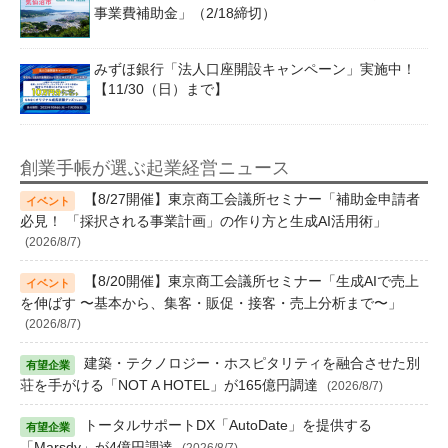
事業費補助金」（2/18締切）
みずほ銀行「法人口座開設キャンペーン」実施中！
【11/30（日）まで】
創業手帳が選ぶ起業経営ニュース
【8/27開催】東京商工会議所セミナー「補助金申請者
必見！ 「採択される事業計画」の作り方と生成AI活用術」
(2026/8/7)
【8/20開催】東京商工会議所セミナー「生成AIで売上
を伸ばす 〜基本から、集客・販促・接客・売上分析まで〜」
(2026/8/7)
建築・テクノロジー・ホスピタリティを融合させた別
荘を手がける「NOT A HOTEL」が165億円調達
(2026/8/7)
トータルサポートDX「AutoDate」を提供する
「Marsdy」が4億円調達
(2026/8/7)