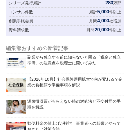
280
シリーズ発行累計
万部
5,000
コンサル件数
累計
件以上
4,000
創業手帳会員
月間
社増加
20,000
資料請求数
月間
件以上
編集部おすすめの新着記事
副業から独立する前に知らないと困る「税金と独立
準備」の注意点を税理士に聞いてみた
【2026年10月】社会保険適用拡大で何が変わる？企
業の負担額や準備事項を解説
源泉徴収票がもらえない時の対処法と不交付届の手
順を解説
郵便料金の値上げが検討！事業者への影響とやって
おきたい対策方法