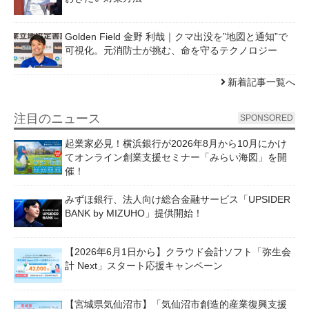
Golden Field 金野 利哉｜クマ出没を”地図と通知”で
可視化。元消防士が挑む、命を守るテクノロジー
新着記事一覧へ
注目のニュース
SPONSORED
起業家必見！横浜銀行が2026年8月から10月にかけ
てオンライン創業支援セミナー「みらい海図」を開
催！
みずほ銀行、法人向け総合金融サービス「UPSIDER
BANK by MIZUHO」提供開始！
【2026年6月1日から】クラウド会計ソフト「弥生会
計 Next」スタート応援キャンペーン
【宮城県気仙沼市】「気仙沼市創造的産業復興支援