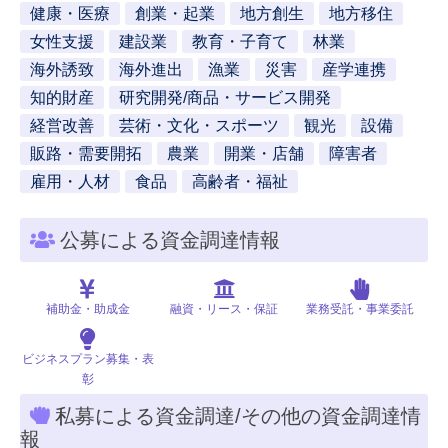
健康・医療
創業・起業
地方創生
地方移住
女性支援
建設業
教育・子育て
林業
海外誘致
海外進出
漁業
災害
産学連携
知的財産
研究開発/商品・サービス開発
経営改善
芸術・文化・スポーツ
観光
設備
販路・需要開拓
農業
開業・店舗
障害者
雇用・人材
食品
高齢者・福祉
公募による資金調達情報
補助金・助成金
融資・リース・保証
業務受託・事業委託
ビジネスプラン募集・表
彰
私募による資金調達/その他の資金調達情
報