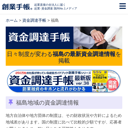
起業直後の全法人に届く
起業･資金調達 国内No.1メディア
ホーム
>
資金調達手帳
> 福島
日々制度が変わる
福島の最新資金調達情報
を
掲載
福島地域の資金調達情報
地方自治体や地方団体の制度は、その財政状況や方針によるため
地域差があります。国の制度に比べて比較的少額ですが、応募者