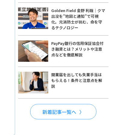
Golden Field 金野 利哉｜クマ
出没を”地図と通知”で可視
化。元消防士が挑む、命を守
るテクノロジー
PayPay銀行の信用保証協会付
き融資とは？メリットや注意
点などを徹底解説
開業届を出しても失業手当は
もらえる！条件と注意点を解
説
新着記事一覧へ