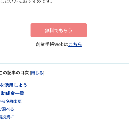
したい方におすすめです。
無料でもらう
創業手帳Webは
こちら
この記事の目次
[
閉じる
]
金を活用しよう
・助成金一覧
から名称変更
で選べる
備投資に