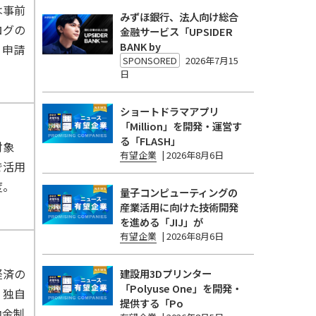
は事前
みずほ銀行、法人向け総合
ログの
金融サービス「UPSIDER
BANK by
、申請
SPONSORED
2026年7月15
日
ショートドラマアプリ
「Million」を開発・運営す
る「FLASH」
対象
有望企業
|
2026年8月6日
で活用
度。
量子コンピューティングの
産業活用に向けた技術開発
を進める「JIJ」が
有望企業
|
2026年8月6日
経済の
建設用3Dプリンター
「Polyuse One」を開発・
、独自
提供する「Po
助金制