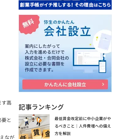
ます高
記事ランキング
最低賃金改定前に中小企業がや
必要と
るべきこと｜人件費増への備え
方を解説
えなが