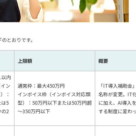
下のとおりです。
上限額
概要
1以内
（イン
通常枠：最大450万円
「IT導入補助金
型）：
インボイス枠（インボイス対応類
名称が変更。IT
たは5
型）：50万円以下または50万円超
に加え、AI導入
分の2
～350万円以下
する制度に変わ