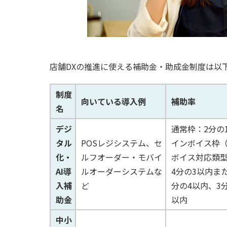
店舗DXの推進に使える補助金・助成金制度は以
制度
向いている導入例
補助率
名
デジ
通常枠：2分の
タル
POSレジシステム、セ
インボイス枠
化・
ルフオーダー・モバイ
ボイス対応類
AI導
ルオーダーシステムな
4分の3以内ま
入補
ど
分の4以内、3
助金
以内
中小