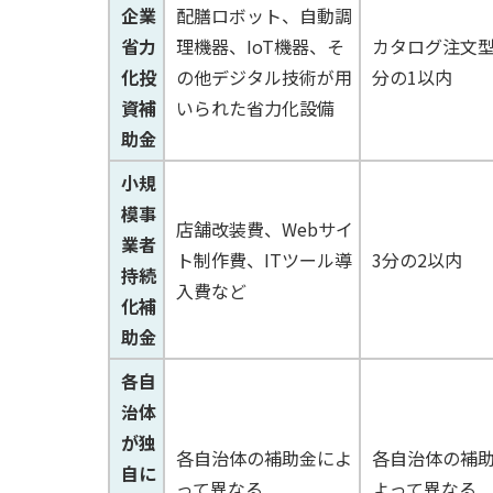
企業
配膳ロボット、自動調
省力
理機器、IoT機器、そ
カタログ注文型
化投
の他デジタル技術が用
分の1以内
資補
いられた省力化設備
助金
小規
模事
店舗改装費、Webサイ
業者
ト制作費、ITツール導
3分の2以内
持続
入費など
化補
助金
各自
治体
が独
各自治体の補助金によ
各自治体の補
自に
って異なる
よって異なる