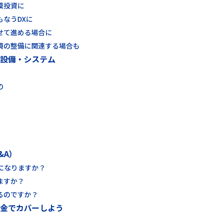
模投資に
なうDXに
せて進める場合に
境の整備に関連する場合も
い設備・システム
の
&A）
になりますか？
ますか？
るのですか？
助金でカバーしよう