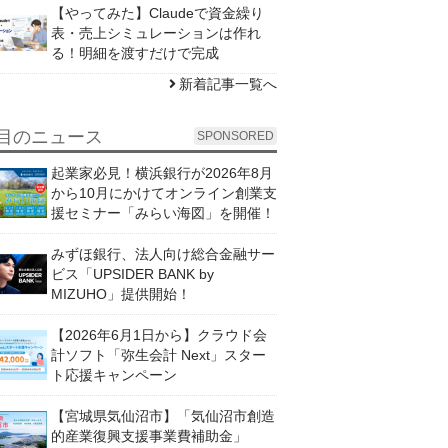
【やってみた】Claudeで資金繰り
表・売上シミュレーションは作れ
る！明細を渡すだけで完成
新着記事一覧へ
目のニュース
SPONSORED
起業家必見！横浜銀行が2026年8月
から10月にかけてオンライン創業支
援セミナー「みらい海図」を開催！
みずほ銀行、法人向け総合金融サー
ビス「UPSIDER BANK by
MIZUHO」提供開始！
【2026年6月1日から】クラウド会
計ソフト「弥生会計 Next」スター
ト応援キャンペーン
【宮城県気仙沼市】「気仙沼市創造
的産業復興支援事業費補助金」