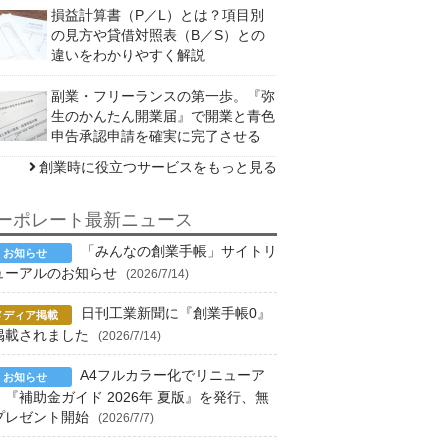
損益計算書（P／L）とは？項目別
の見方や貸借対照表（B／S）との
違いをわかりやすく解説
副業・フリーランスの第一歩。『弥
生のかんたん開業届』で開業と青色
申告承認申請を確実に完了させる
創業時に役立つサービスをもっと見る
ーポレート最新ニュース
「みんなの創業手帳」サイトリ
ューアルのお知らせ
(2026/7/14)
日刊工業新聞に『創業手帳0』
掲載されました
(2026/7/14)
A4フルカラー化でリニューア
！『補助金ガイド 2026年 夏版』を発行、無
プレゼント開始
(2026/7/7)