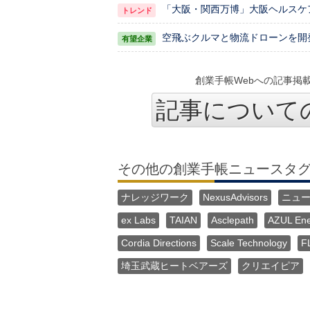
「大阪・関西万博」大阪ヘルスケ
空飛ぶクルマと物流ドローンを開発
創業手帳Webへの記事掲
記事について
その他の創業手帳ニュースタ
ナレッジワーク
NexusAdvisors
ニュ
ex Labs
TAIAN
Asclepath
AZUL En
Cordia Directions
Scale Technology
F
埼玉武蔵ヒートベアーズ
クリエイピア