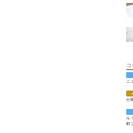
コ
ニ
が
ル
料