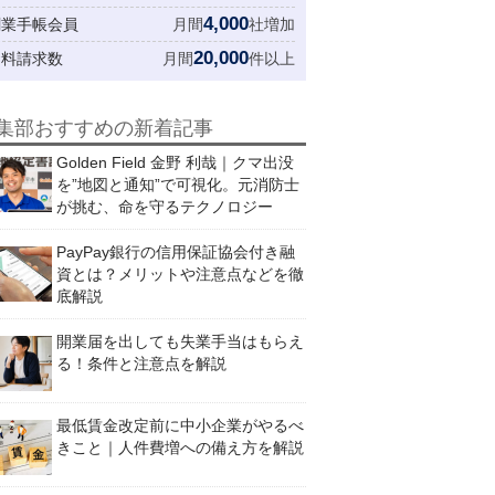
4,000
創業手帳会員
月間
社増加
20,000
資料請求数
月間
件以上
集部おすすめの新着記事
Golden Field 金野 利哉｜クマ出没
を”地図と通知”で可視化。元消防士
が挑む、命を守るテクノロジー
PayPay銀行の信用保証協会付き融
資とは？メリットや注意点などを徹
底解説
開業届を出しても失業手当はもらえ
る！条件と注意点を解説
最低賃金改定前に中小企業がやるべ
きこと｜人件費増への備え方を解説