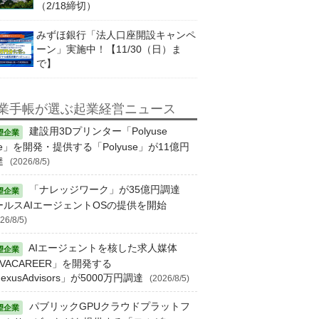
（2/18締切）
みずほ銀行「法人口座開設キャンペ
ーン」実施中！【11/30（日）ま
で】
業手帳が選ぶ起業経営ニュース
建設用3Dプリンター「Polyuse
e」を開発・提供する「Polyuse」が11億円
達
(2026/8/5)
「ナレッジワーク」が35億円調達
ールスAIエージェントOSの提供を開始
26/8/5)
AIエージェントを核した求人媒体
VACAREER」を開発する
exusAdvisors」が5000万円調達
(2026/8/5)
パブリックGPUクラウドプラットフ