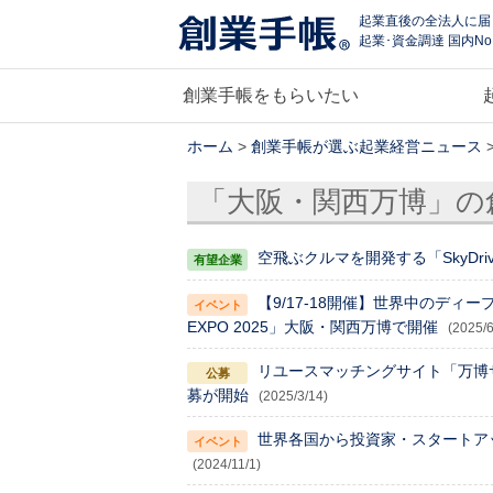
起業直後の全法人に届
起業･資金調達 国内No
創業手帳をもらいたい
ホーム
>
創業手帳が選ぶ起業経営ニュース
「大阪・関西万博」の
空飛ぶクルマを開発する「SkyDri
【9/17-18開催】世界中のディープ
EXPO 2025」大阪・関西万博で開催
(2025/6
リユースマッチングサイト「万博
募が開始
(2025/3/14)
世界各国から投資家・スタートアップが集
(2024/11/1)