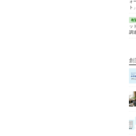
ォ
ト
ット
調
創