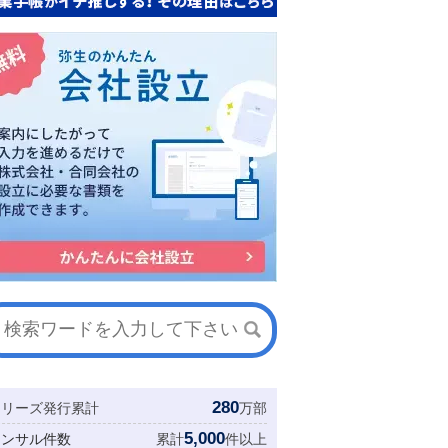
280
シリーズ発行累計
万部
5,000
コンサル件数
累計
件以上