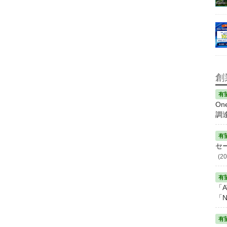
創
On
調
セ
(20
「A
「N