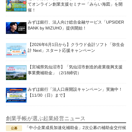
てオンライン創業支援セミナー「みらい海図」を開
催！
みずほ銀行、法人向け総合金融サービス「UPSIDER
BANK by MIZUHO」提供開始！
【2026年6月1日から】クラウド会計ソフト「弥生会
計 Next」スタート応援キャンペーン
【宮城県気仙沼市】「気仙沼市創造的産業復興支援
事業費補助金」（2/18締切）
みずほ銀行「法人口座開設キャンペーン」実施中！
【11/30（日）まで】
創業手帳が選ぶ起業経営ニュース
「中小企業成長加速化補助金」2次公募の補助金交付候