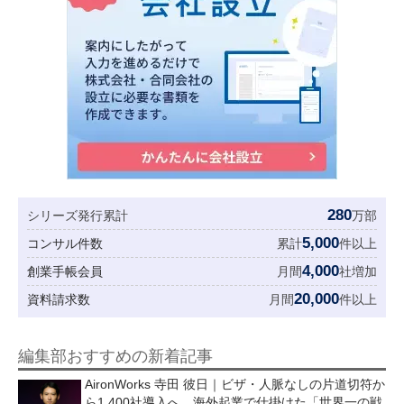
280
シリーズ発行累計
万部
5,000
コンサル件数
累計
件以上
4,000
創業手帳会員
月間
社増加
20,000
資料請求数
月間
件以上
編集部おすすめの新着記事
AironWorks 寺田 彼日｜ビザ・人脈なしの片道切符か
ら1,400社導入へ。海外起業で仕掛けた「世界一の戦