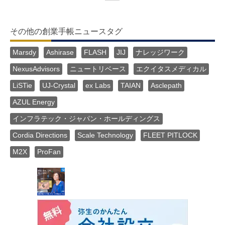
その他の創業手帳ニュースタグ
Marsdy
Ashirase
FLASH
JIJ
ナレッジワーク
NexusAdvisors
ニュートリベース
エクイタスメディカル
LiSTie
UJ-Crystal
ex Labs
TAIAN
Asclepath
AZUL Energy
インフラテック・ジャパン・ホールディングス
Cordia Directions
Scale Technology
FLEET PITLOCK
M2X
ProFan