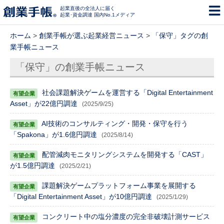
起業直後の全法人に届く
起業･資金調達 国内No.1メディア
ホーム
>
創業手帳が選ぶ起業経営ニュース
>
「保守」タグの創
業手帳ニュース
「保守」の創業手帳ニュース
社会課題解決ゲームを運営する「Digital Entertainment
Asset」が22億円調達
(2025/9/25)
AI技術のコンサルティング・開発・保守を行う
「Spakona」が1.6億円調達
(2025/8/14)
配管減肉モニタリングシステムを開発する「CAST」
が1.5億円調達
(2025/2/21)
課題解決ゲームプラットフォーム事業を展開する
「Digital Entertainment Asset」が10億円調達
(2025/1/29)
コンクリート中の塩分濃度の完全非破壊計測サービス