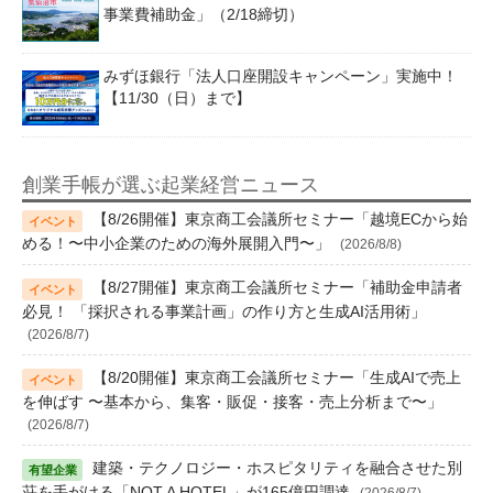
事業費補助金」（2/18締切）
みずほ銀行「法人口座開設キャンペーン」実施中！
【11/30（日）まで】
創業手帳が選ぶ起業経営ニュース
【8/26開催】東京商工会議所セミナー「越境ECから始
める！〜中小企業のための海外展開入門〜」
(2026/8/8)
【8/27開催】東京商工会議所セミナー「補助金申請者
必見！ 「採択される事業計画」の作り方と生成AI活用術」
(2026/8/7)
【8/20開催】東京商工会議所セミナー「生成AIで売上
を伸ばす 〜基本から、集客・販促・接客・売上分析まで〜」
(2026/8/7)
建築・テクノロジー・ホスピタリティを融合させた別
荘を手がける「NOT A HOTEL」が165億円調達
(2026/8/7)