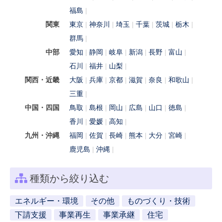
福島
関東
東京
神奈川
埼玉
千葉
茨城
栃木
群馬
中部
愛知
静岡
岐阜
新潟
長野
富山
石川
福井
山梨
関西・近畿
大阪
兵庫
京都
滋賀
奈良
和歌山
三重
中国・四国
鳥取
島根
岡山
広島
山口
徳島
香川
愛媛
高知
九州・沖縄
福岡
佐賀
長崎
熊本
大分
宮崎
鹿児島
沖縄
種類から絞り込む
エネルギー・環境
その他
ものづくり・技術
下請支援
事業再生
事業承継
住宅