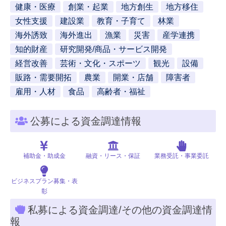
健康・医療
創業・起業
地方創生
地方移住
女性支援
建設業
教育・子育て
林業
海外誘致
海外進出
漁業
災害
産学連携
知的財産
研究開発/商品・サービス開発
経営改善
芸術・文化・スポーツ
観光
設備
販路・需要開拓
農業
開業・店舗
障害者
雇用・人材
食品
高齢者・福祉
公募による資金調達情報
補助金・助成金
融資・リース・保証
業務受託・事業委託
ビジネスプラン募集・表
彰
私募による資金調達/その他の資金調達情
報