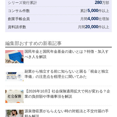
280
シリーズ発行累計
万部
5,000
コンサル件数
累計
件以上
4,000
創業手帳会員
月間
社増加
20,000
資料請求数
月間
件以上
編集部おすすめの新着記事
国民年金と国民年金基金の違いとは？特徴・加入す
べき人を解説
副業から独立する前に知らないと困る「税金と独立
準備」の注意点を税理士に聞いてみた
【2026年10月】社会保険適用拡大で何が変わる？企
業の負担額や準備事項を解説
源泉徴収票がもらえない時の対処法と不交付届の手
順を解説