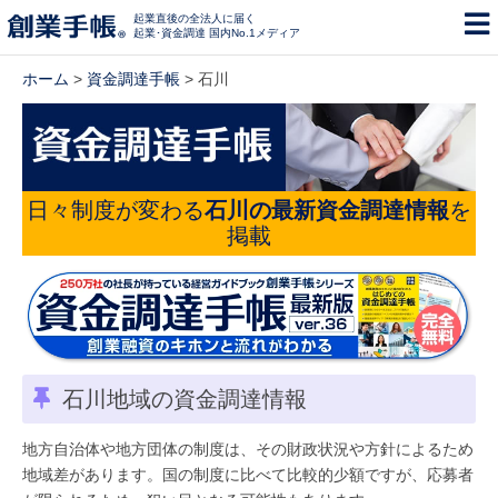
起業直後の全法人に届く
起業･資金調達 国内No.1メディア
ホーム
>
資金調達手帳
> 石川
日々制度が変わる
石川の最新資金調達情報
を
掲載
石川地域の資金調達情報
地方自治体や地方団体の制度は、その財政状況や方針によるため
地域差があります。国の制度に比べて比較的少額ですが、応募者