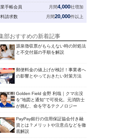
4,000
創業手帳会員
月間
社増加
20,000
資料請求数
月間
件以上
集部おすすめの新着記事
源泉徴収票がもらえない時の対処法
と不交付届の手順を解説
郵便料金の値上げが検討！事業者へ
の影響とやっておきたい対策方法
Golden Field 金野 利哉｜クマ出没
を”地図と通知”で可視化。元消防士
が挑む、命を守るテクノロジー
PayPay銀行の信用保証協会付き融
資とは？メリットや注意点などを徹
底解説