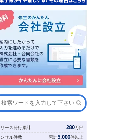
280
シリーズ発行累計
万部
5,000
コンサル件数
累計
件以上