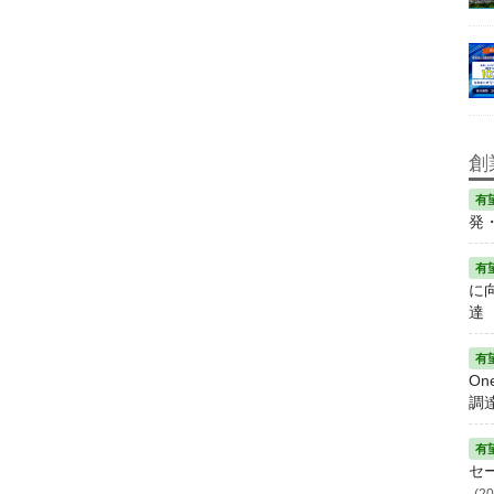
創
発
に
達
On
調
セ
(20