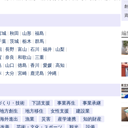
編
宮城
秋田
山形
福島
千葉
茨城
栃木
群馬
潟
長野
富山
石川
福井
山梨
賀
奈良
和歌山
三重
島
山口
徳島
香川
愛媛
高知
本
大分
宮崎
鹿児島
沖縄
づくり・技術
下請支援
事業再生
事業承継
地方創生
地方移住
女性支援
建設業
海外進出
漁業
災害
産学連携
知的財産
営改善
芸術・文化・スポーツ
観光
設備