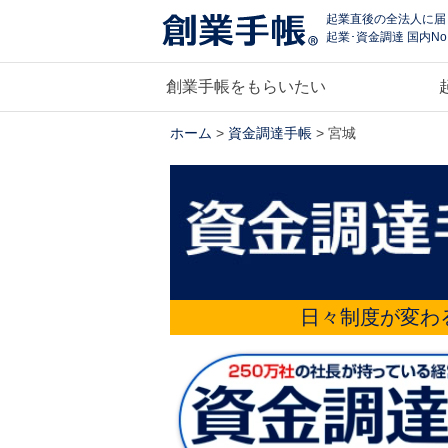
起業直後の全法人に届
起業･資金調達 国内No
創業手帳をもらいたい
ホーム
>
資金調達手帳
> 宮城
日々制度が変わ