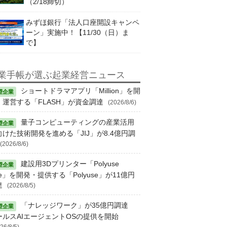
（2/18締切）
みずほ銀行「法人口座開設キャンペ
ーン」実施中！【11/30（日）ま
で】
業手帳が選ぶ起業経営ニュース
ショートドラマアプリ「Million」を開
・運営する「FLASH」が資金調達
(2026/8/6)
量子コンピューティングの産業活用
向けた技術開発を進める「JIJ」が8.4億円調
(2026/8/6)
建設用3Dプリンター「Polyuse
e」を開発・提供する「Polyuse」が11億円
達
(2026/8/5)
「ナレッジワーク」が35億円調達
ールスAIエージェントOSの提供を開始
26/8/5)