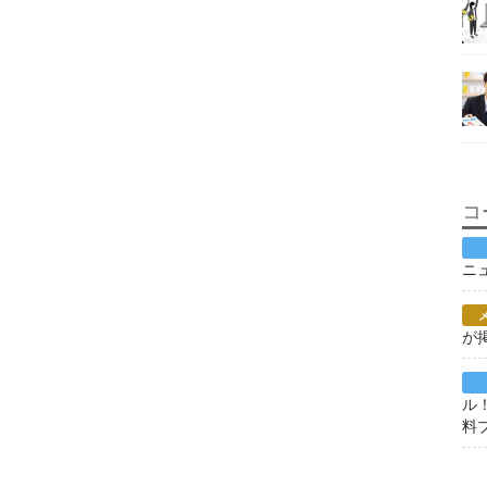
コ
ニ
が
ル
料