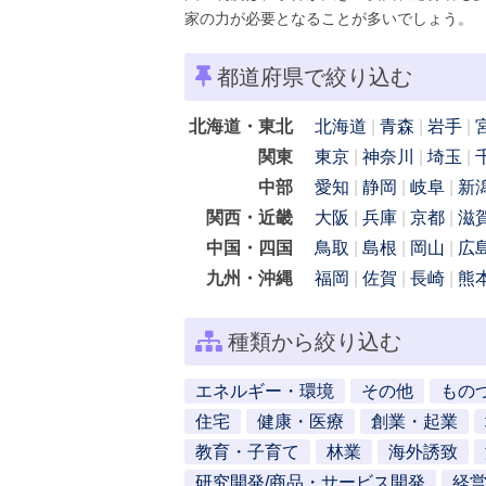
家の力が必要となることが多いでしょう。
都道府県で絞り込む
北海道・東北
北海道
青森
岩手
関東
東京
神奈川
埼玉
中部
愛知
静岡
岐阜
新
関西・近畿
大阪
兵庫
京都
滋
中国・四国
鳥取
島根
岡山
広
九州・沖縄
福岡
佐賀
長崎
熊
種類から絞り込む
エネルギー・環境
その他
もの
住宅
健康・医療
創業・起業
教育・子育て
林業
海外誘致
研究開発/商品・サービス開発
経