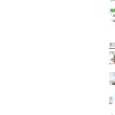
「A
「N
創