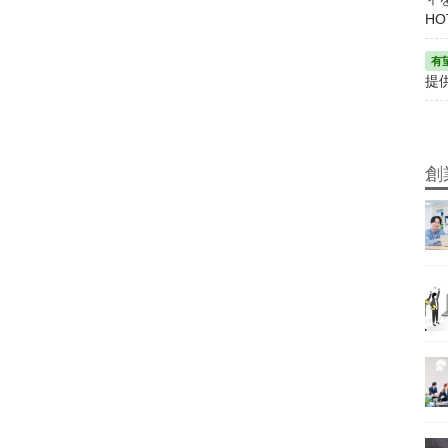
HO
提
創