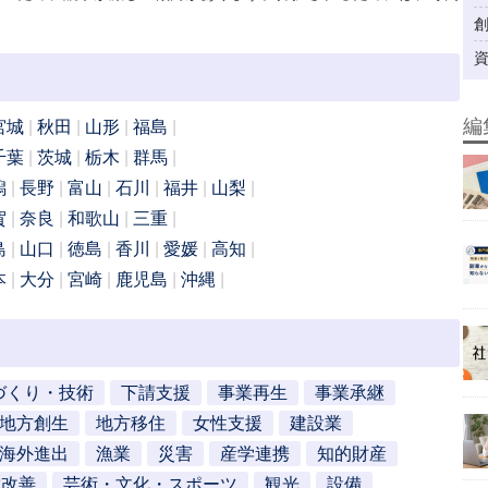
編
宮城
秋田
山形
福島
千葉
茨城
栃木
群馬
潟
長野
富山
石川
福井
山梨
賀
奈良
和歌山
三重
島
山口
徳島
香川
愛媛
高知
本
大分
宮崎
鹿児島
沖縄
づくり・技術
下請支援
事業再生
事業承継
地方創生
地方移住
女性支援
建設業
海外進出
漁業
災害
産学連携
知的財産
営改善
芸術・文化・スポーツ
観光
設備