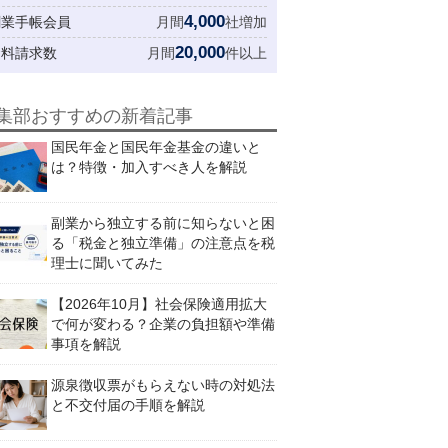
4,000
創業手帳会員
月間
社増加
20,000
資料請求数
月間
件以上
集部おすすめの新着記事
国民年金と国民年金基金の違いと
は？特徴・加入すべき人を解説
副業から独立する前に知らないと困
る「税金と独立準備」の注意点を税
理士に聞いてみた
【2026年10月】社会保険適用拡大
で何が変わる？企業の負担額や準備
事項を解説
源泉徴収票がもらえない時の対処法
と不交付届の手順を解説