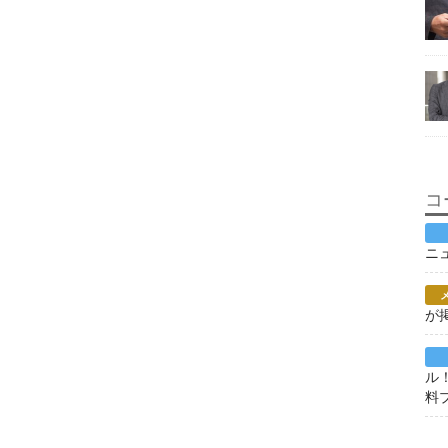
コ
ニ
が
ル
料