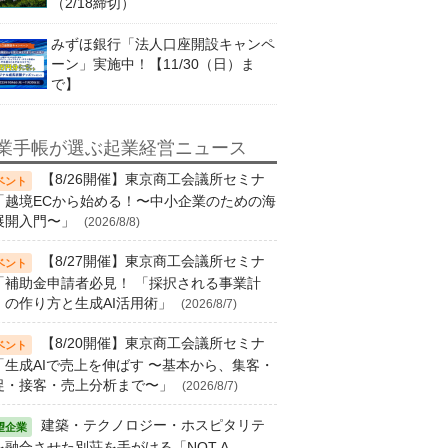
（2/18締切）
みずほ銀行「法人口座開設キャンペ
ーン」実施中！【11/30（日）ま
で】
業手帳が選ぶ起業経営ニュース
【8/26開催】東京商工会議所セミナ
「越境ECから始める！〜中小企業のための海
展開入門〜」
(2026/8/8)
【8/27開催】東京商工会議所セミナ
「補助金申請者必見！ 「採択される事業計
」の作り方と生成AI活用術」
(2026/8/7)
【8/20開催】東京商工会議所セミナ
「生成AIで売上を伸ばす 〜基本から、集客・
促・接客・売上分析まで〜」
(2026/8/7)
建築・テクノロジー・ホスピタリテ
を融合させた別荘を手がける「NOT A