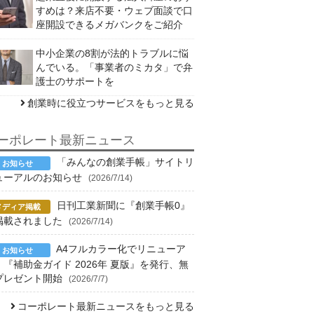
すめは？来店不要・ウェブ面談で口
座開設できるメガバンクをご紹介
中小企業の8割が法的トラブルに悩
んでいる。「事業者のミカタ」で弁
護士のサポートを
創業時に役立つサービスをもっと見る
ーポレート最新ニュース
「みんなの創業手帳」サイトリ
ューアルのお知らせ
(2026/7/14)
日刊工業新聞に『創業手帳0』
掲載されました
(2026/7/14)
A4フルカラー化でリニューア
！『補助金ガイド 2026年 夏版』を発行、無
プレゼント開始
(2026/7/7)
コーポレート最新ニュースをもっと見る