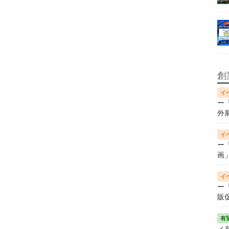
創
ー
外
ー
画
ー
販
ィ