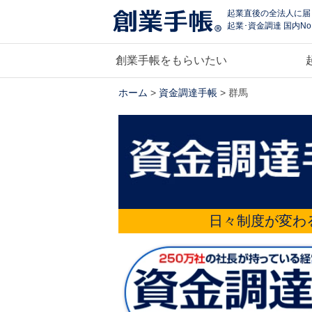
起業直後の全法人に届
起業･資金調達 国内No
創業手帳をもらいたい
ホーム
>
資金調達手帳
> 群馬
日々制度が変わ