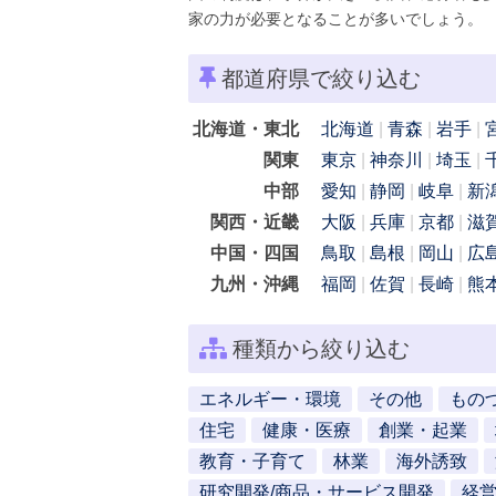
家の力が必要となることが多いでしょう。
都道府県で絞り込む
北海道・東北
北海道
青森
岩手
関東
東京
神奈川
埼玉
中部
愛知
静岡
岐阜
新
関西・近畿
大阪
兵庫
京都
滋
中国・四国
鳥取
島根
岡山
広
九州・沖縄
福岡
佐賀
長崎
熊
種類から絞り込む
エネルギー・環境
その他
もの
住宅
健康・医療
創業・起業
教育・子育て
林業
海外誘致
研究開発/商品・サービス開発
経