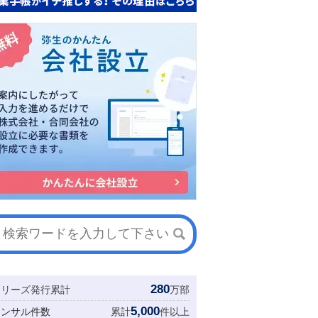
280
シリーズ発行累計
万部
5,000
コンサル件数
累計
件以上