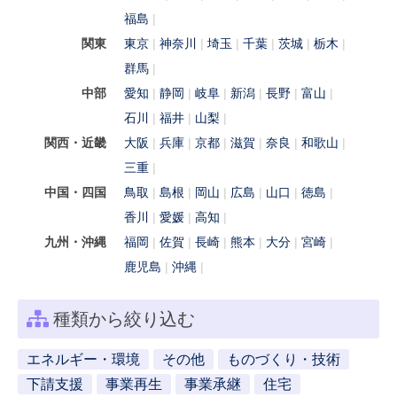
福島
関東
東京
神奈川
埼玉
千葉
茨城
栃木
群馬
中部
愛知
静岡
岐阜
新潟
長野
富山
石川
福井
山梨
関西・近畿
大阪
兵庫
京都
滋賀
奈良
和歌山
三重
中国・四国
鳥取
島根
岡山
広島
山口
徳島
香川
愛媛
高知
九州・沖縄
福岡
佐賀
長崎
熊本
大分
宮崎
鹿児島
沖縄
種類から絞り込む
エネルギー・環境
その他
ものづくり・技術
下請支援
事業再生
事業承継
住宅