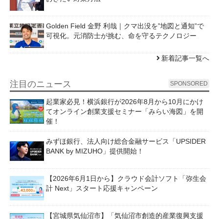
Golden Field 金野 利哉｜クマ出没を”地図と通知”で
可視化。元消防士が挑む、命を守るテクノロジー
新着記事一覧へ
注目のニュース
SPONSORED
起業家必見！横浜銀行が2026年8月から10月にかけ
てオンライン創業支援セミナー「みらい海図」を開
催！
みずほ銀行、法人向け総合金融サービス「UPSIDER
BANK by MIZUHO」提供開始！
【2026年6月1日から】クラウド会計ソフト「弥生会
計 Next」スタート応援キャンペーン
【宮城県気仙沼市】「気仙沼市創造的産業復興支援