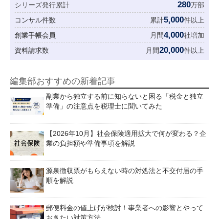
280
シリーズ発行累計
万部
5,000
コンサル件数
累計
件以上
4,000
創業手帳会員
月間
社増加
20,000
資料請求数
月間
件以上
編集部おすすめの新着記事
副業から独立する前に知らないと困る「税金と独立
準備」の注意点を税理士に聞いてみた
【2026年10月】社会保険適用拡大で何が変わる？企
業の負担額や準備事項を解説
源泉徴収票がもらえない時の対処法と不交付届の手
順を解説
郵便料金の値上げが検討！事業者への影響とやって
おきたい対策方法