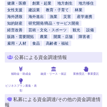
健康・医療
創業・起業
地方創生
地方移住
女性支援
建設業
教育・子育て
林業
海外誘致
海外進出
漁業
災害
産学連携
知的財産
研究開発/商品・サービス開発
経営改善
芸術・文化・スポーツ
観光
設備
販路・需要開拓
農業
開業・店舗
障害者
雇用・人材
食品
高齢者・福祉
公募による資金調達情報
補助金・助成金
融資・リース・保証
業務受託・事業委託
ビジネスプラン募集・表
彰
私募による資金調達/その他の資金調達情
報