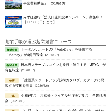
事業費補助金」（2/18締切）
みずほ銀行「法人口座開設キャンペーン」実施中！
【11/30（日）まで】
創業手帳が選ぶ起業経営ニュース
トータルサポートDX「AutoDate」を提供する
「Marsdy」が4億円調達
(2026/8/7)
日本円ステーブルコインを発行・運営する「JPYC」が
資金調達
(2026/8/7)
「建設系スタートアップ技術カタログ」カタログに掲
載する技術を募集
(2026/8/6)
令和9年度「東京都トライアル発注認定制度」事業説明
会
(2026/8/6)
「中堅・中小・スタートアップ企業の賃上げに向けた