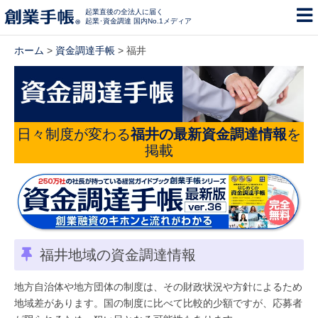
起業直後の全法人に届く
起業･資金調達 国内No.1メディア
ホーム
>
資金調達手帳
> 福井
日々制度が変わる
福井の最新資金調達情報
を
掲載
福井地域の資金調達情報
地方自治体や地方団体の制度は、その財政状況や方針によるため
地域差があります。国の制度に比べて比較的少額ですが、応募者