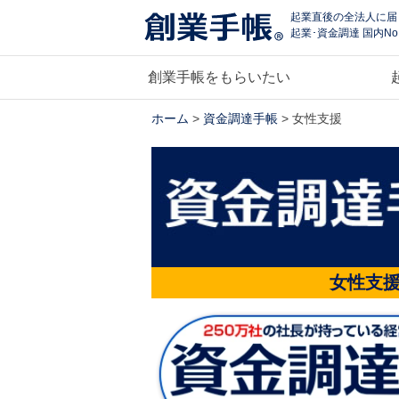
起業直後の全法人に届
起業･資金調達 国内No
創業手帳をもらいたい
ホーム
>
資金調達手帳
> 女性支援
女性支