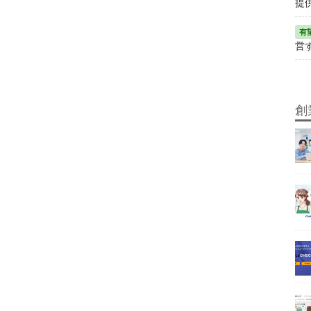
提
営
創