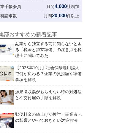
4,000
創業手帳会員
月間
社増加
20,000
資料請求数
月間
件以上
集部おすすめの新着記事
副業から独立する前に知らないと困
る「税金と独立準備」の注意点を税
理士に聞いてみた
【2026年10月】社会保険適用拡大
で何が変わる？企業の負担額や準備
事項を解説
源泉徴収票がもらえない時の対処法
と不交付届の手順を解説
郵便料金の値上げが検討！事業者へ
の影響とやっておきたい対策方法