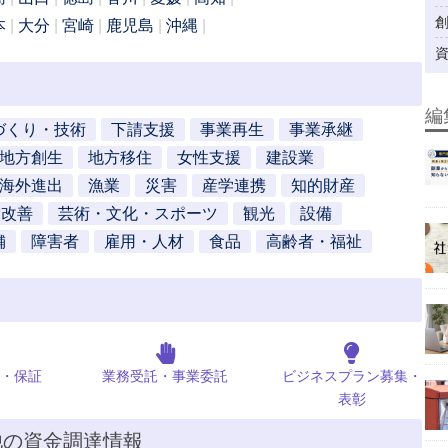
本
大分
宮崎
鹿児島
沖縄
編
づくり・技術
下請支援
事業再生
事業承継
地方創生
地方移住
女性支援
建設業
海外進出
漁業
災害
産学連携
知的財産
営改善
芸術・文化・スポーツ
観光
設備
舗
障害者
雇用・人材
食品
高齢者・福祉
・保証
業務受託・事業委託
ビジネスプラン募集・
表彰
他の資金調達情報