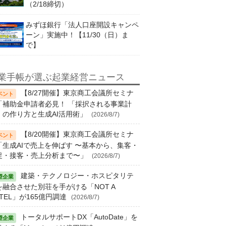
（2/18締切）
みずほ銀行「法人口座開設キャンペ
ーン」実施中！【11/30（日）ま
で】
業手帳が選ぶ起業経営ニュース
【8/27開催】東京商工会議所セミナ
「補助金申請者必見！ 「採択される事業計
」の作り方と生成AI活用術」
(2026/8/7)
【8/20開催】東京商工会議所セミナ
「生成AIで売上を伸ばす 〜基本から、集客・
促・接客・売上分析まで〜」
(2026/8/7)
建築・テクノロジー・ホスピタリテ
を融合させた別荘を手がける「NOT A
TEL」が165億円調達
(2026/8/7)
トータルサポートDX「AutoDate」を