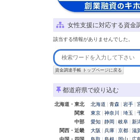
女性支援に対応する資金
該当する情報がありませんでした。
資金調達手帳 トップページに戻る
都道府県で絞り込む
北海道・東北
北海道
青森
岩手
関東
東京
神奈川
埼玉
中部
愛知
静岡
岐阜
新
関西・近畿
大阪
兵庫
京都
滋
中国・四国
鳥取
島根
岡山
広