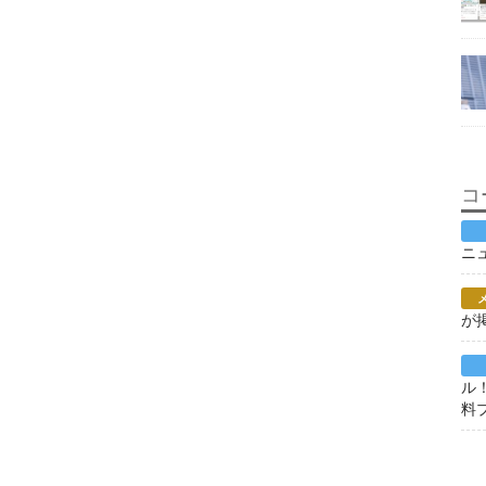
コ
ニ
が
ル
料