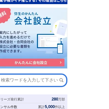
280
シリーズ発行累計
万部
5,000
コンサル件数
累計
件以上