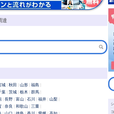
調達
宮城
秋田
山形
福島
千葉
茨城
栃木
群馬
潟
長野
富山
石川
福井
山梨
賀
奈良
和歌山
三重
島
山口
徳島
香川
愛媛
高知