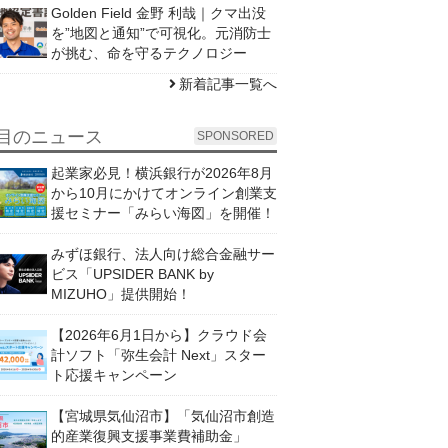
Golden Field 金野 利哉｜クマ出没
を”地図と通知”で可視化。元消防士
が挑む、命を守るテクノロジー
新着記事一覧へ
目のニュース
SPONSORED
起業家必見！横浜銀行が2026年8月
から10月にかけてオンライン創業支
援セミナー「みらい海図」を開催！
みずほ銀行、法人向け総合金融サー
ビス「UPSIDER BANK by
MIZUHO」提供開始！
【2026年6月1日から】クラウド会
計ソフト「弥生会計 Next」スター
ト応援キャンペーン
【宮城県気仙沼市】「気仙沼市創造
的産業復興支援事業費補助金」