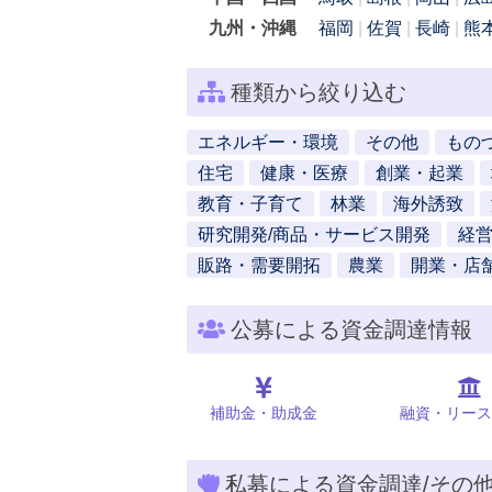
九州・沖縄
福岡
佐賀
長崎
熊
種類から絞り込む
エネルギー・環境
その他
もの
住宅
健康・医療
創業・起業
教育・子育て
林業
海外誘致
研究開発/商品・サービス開発
経
販路・需要開拓
農業
開業・店
公募による資金調達情報
補助金・助成金
融資・リース
私募による資金調達/その