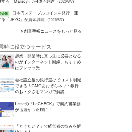
供する「Marsdy」が4億円調達
(2026/8/7)
日本円ステーブルコインを発行・運
する「JPYC」が資金調達
(2026/8/7)
創業手帳ニュースをもっと見る
業時に役立つサービス
起業・開業時に真っ先に必要となる
のがインターネット回線。おすすめ
はフレッツ光
会社設立後の銀行選びでコスト削減
できる！GMOあおぞらネット銀行
のおトクさをマンガで解説
Lisseの「LeCHECK」で契約書業務
が迅速かつ正確に！
「どうだい？」で経営者の悩みを解
決しよう