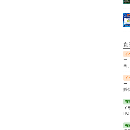
創
ー
画
ー
販
ィ
HO