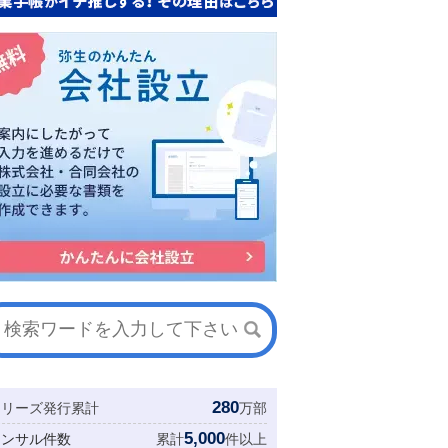
280
シリーズ発行累計
万部
5,000
コンサル件数
累計
件以上