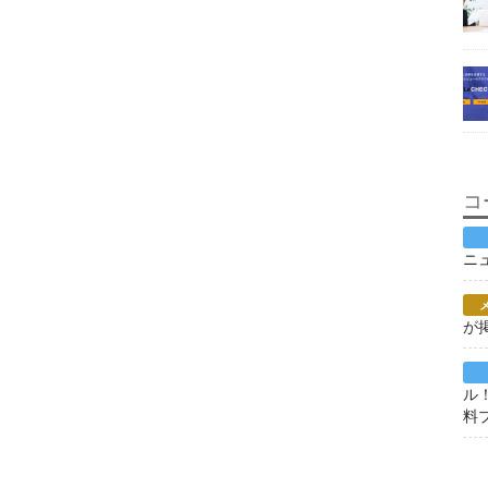
コ
ニ
が
ル
料