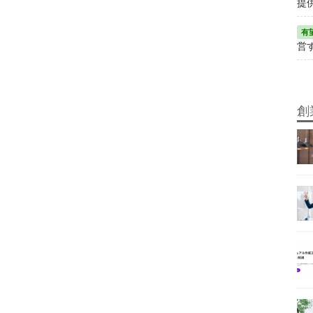
提
営
創