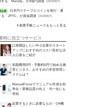
供する「Marsdy」が4億円調達
(2026/8/7)
日本円ステーブルコインを発行・運
する「JPYC」が資金調達
(2026/8/7)
創業手帳ニュースをもっと見る
業時に役立つサービス
口座開設したい中小企業やスタート
アップにおすすめのコスパ良好な法
人口座をご紹介
初期費用0円・手数料0円で始める教
育ビジネス。おすすめの学習管理シ
ステムは？
ManualForceでマニュアル作成を効
率化！業務品質の向上・均一化にも
有効
起業するときに必要なもの・OA機