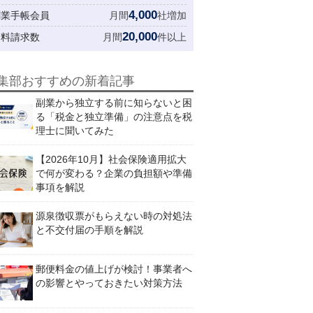
4,000
創業手帳会員
月間
社増加
20,000
資料請求数
月間
件以上
集部おすすめの新着記事
副業から独立する前に知らないと困
る「税金と独立準備」の注意点を税
理士に聞いてみた
【2026年10月】社会保険適用拡大
で何が変わる？企業の負担額や準備
事項を解説
源泉徴収票がもらえない時の対処法
と不交付届の手順を解説
郵便料金の値上げが検討！事業者へ
の影響とやっておきたい対策方法