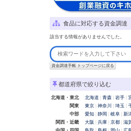
食品に対応する資金調達
該当する情報がありませんでした。
資金調達手帳 トップページに戻る
都道府県で絞り込む
北海道・東北
北海道
青森
岩手
関東
東京
神奈川
埼玉
中部
愛知
静岡
岐阜
新
関西・近畿
大阪
兵庫
京都
滋
中国・四国
鳥取
島根
岡山
広