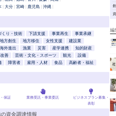
本
大分
宮崎
鹿児島
沖縄
編
づくり・技術
下請支援
事業再生
事業承継
地方創生
地方移住
女性支援
建設業
海外進出
漁業
災害
産学連携
知的財産
営改善
芸術・文化・スポーツ
観光
設備
舗
障害者
雇用・人材
食品
高齢者・福祉
・保証
業務受託・事業委託
ビジネスプラン募集・
表彰
他の資金調達情報