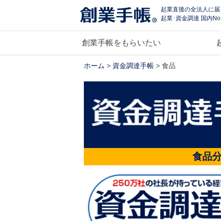
起業直後の全法人に届
起業･資金調達 国内No
創業手帳をもらいたい
ホーム
>
資金調達手帳
> 食品
食品