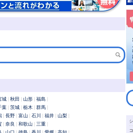
宮城
秋田
山形
福島
千葉
茨城
栃木
群馬
潟
長野
富山
石川
福井
山梨
賀
奈良
和歌山
三重
島
山口
徳島
香川
愛媛
高知