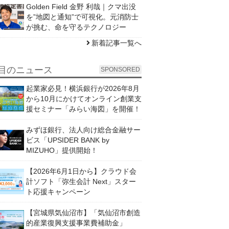
Golden Field 金野 利哉｜クマ出没
を”地図と通知”で可視化。元消防士
が挑む、命を守るテクノロジー
新着記事一覧へ
目のニュース
SPONSORED
起業家必見！横浜銀行が2026年8月
から10月にかけてオンライン創業支
援セミナー「みらい海図」を開催！
みずほ銀行、法人向け総合金融サー
ビス「UPSIDER BANK by
MIZUHO」提供開始！
【2026年6月1日から】クラウド会
計ソフト「弥生会計 Next」スター
ト応援キャンペーン
【宮城県気仙沼市】「気仙沼市創造
的産業復興支援事業費補助金」