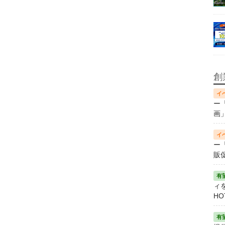
創
ー
画
ー
販
ィ
HO