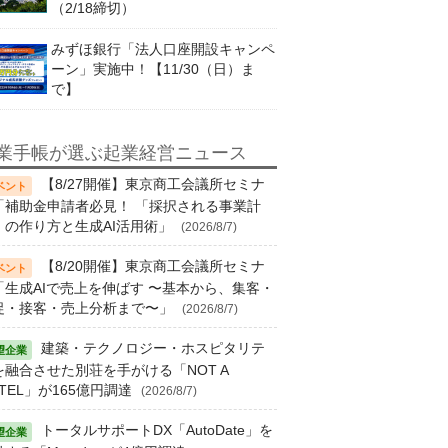
（2/18締切）
みずほ銀行「法人口座開設キャンペ
ーン」実施中！【11/30（日）ま
で】
業手帳が選ぶ起業経営ニュース
【8/27開催】東京商工会議所セミナ
「補助金申請者必見！ 「採択される事業計
」の作り方と生成AI活用術」
(2026/8/7)
【8/20開催】東京商工会議所セミナ
「生成AIで売上を伸ばす 〜基本から、集客・
促・接客・売上分析まで〜」
(2026/8/7)
建築・テクノロジー・ホスピタリテ
を融合させた別荘を手がける「NOT A
TEL」が165億円調達
(2026/8/7)
トータルサポートDX「AutoDate」を