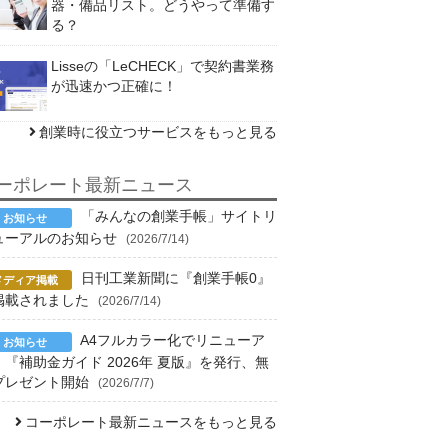
器・備品リスト。どうやって準備す
る？
Lisseの「LeCHECK」で契約書業務
が迅速かつ正確に！
創業時に役立つサービスをもっと見る
ーポレート最新ニュース
「みんなの創業手帳」サイトリ
ューアルのお知らせ
(2026/7/14)
日刊工業新聞に『創業手帳0』
掲載されました
(2026/7/14)
A4フルカラー化でリニューア
！『補助金ガイド 2026年 夏版』を発行、無
プレゼント開始
(2026/7/7)
コーポレート最新ニュースをもっと見る