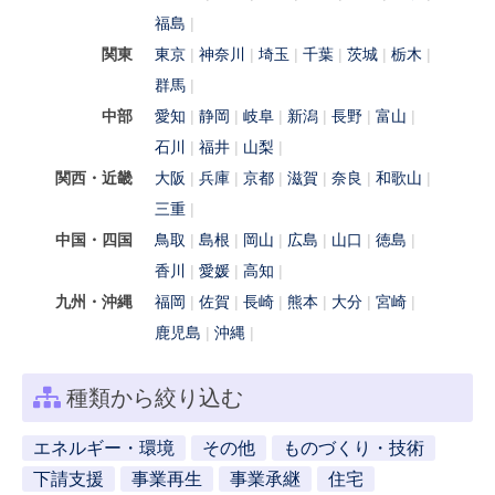
福島
関東
東京
神奈川
埼玉
千葉
茨城
栃木
群馬
中部
愛知
静岡
岐阜
新潟
長野
富山
石川
福井
山梨
関西・近畿
大阪
兵庫
京都
滋賀
奈良
和歌山
三重
中国・四国
鳥取
島根
岡山
広島
山口
徳島
香川
愛媛
高知
九州・沖縄
福岡
佐賀
長崎
熊本
大分
宮崎
鹿児島
沖縄
種類から絞り込む
エネルギー・環境
その他
ものづくり・技術
下請支援
事業再生
事業承継
住宅