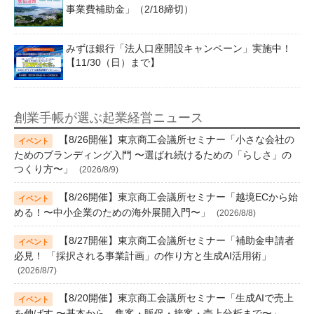
事業費補助金」（2/18締切）
みずほ銀行「法人口座開設キャンペーン」実施中！
【11/30（日）まで】
創業手帳が選ぶ起業経営ニュース
【8/26開催】東京商工会議所セミナー「小さな会社の
ためのブランディング入門 〜選ばれ続けるための「らしさ」の
つくり方〜」
(2026/8/9)
【8/26開催】東京商工会議所セミナー「越境ECから始
める！〜中小企業のための海外展開入門〜」
(2026/8/8)
【8/27開催】東京商工会議所セミナー「補助金申請者
必見！ 「採択される事業計画」の作り方と生成AI活用術」
(2026/8/7)
【8/20開催】東京商工会議所セミナー「生成AIで売上
を伸ばす 〜基本から、集客・販促・接客・売上分析まで〜」