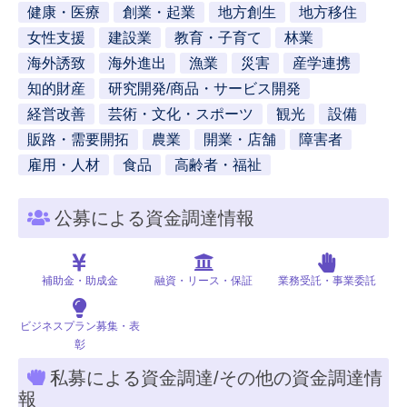
健康・医療
創業・起業
地方創生
地方移住
女性支援
建設業
教育・子育て
林業
海外誘致
海外進出
漁業
災害
産学連携
知的財産
研究開発/商品・サービス開発
経営改善
芸術・文化・スポーツ
観光
設備
販路・需要開拓
農業
開業・店舗
障害者
雇用・人材
食品
高齢者・福祉
公募による資金調達情報
補助金・助成金
融資・リース・保証
業務受託・事業委託
ビジネスプラン募集・表
彰
私募による資金調達/その他の資金調達情
報