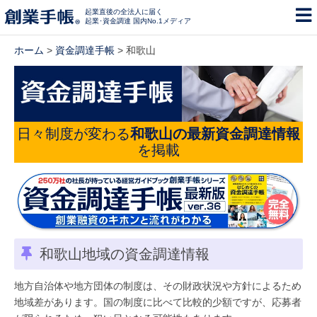
起業直後の全法人に届く
起業･資金調達 国内No.1メディア
ホーム
>
資金調達手帳
> 和歌山
日々制度が変わる
和歌山の最新資金調達情報
を掲載
和歌山地域の資金調達情報
地方自治体や地方団体の制度は、その財政状況や方針によるため
地域差があります。国の制度に比べて比較的少額ですが、応募者