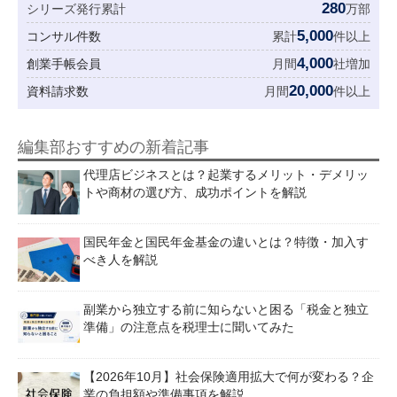
280
シリーズ発行累計
万部
5,000
コンサル件数
累計
件以上
4,000
創業手帳会員
月間
社増加
20,000
資料請求数
月間
件以上
編集部おすすめの新着記事
代理店ビジネスとは？起業するメリット・デメリッ
トや商材の選び方、成功ポイントを解説
国民年金と国民年金基金の違いとは？特徴・加入す
べき人を解説
副業から独立する前に知らないと困る「税金と独立
準備」の注意点を税理士に聞いてみた
【2026年10月】社会保険適用拡大で何が変わる？企
業の負担額や準備事項を解説