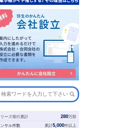
280
シリーズ発行累計
万部
5,000
コンサル件数
累計
件以上