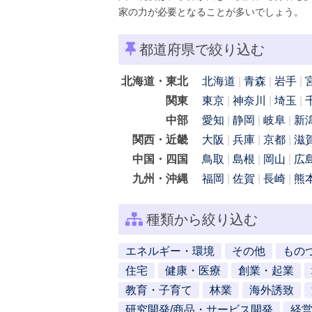
家の力が必要となることが多いでしょう。
都道府県で絞り込む
北海道・東北
北海道
青森
岩手
関東
東京
神奈川
埼玉
中部
愛知
静岡
岐阜
新
関西・近畿
大阪
兵庫
京都
滋
中国・四国
鳥取
島根
岡山
広
九州・沖縄
福岡
佐賀
長崎
熊
種類から絞り込む
エネルギー・環境
その他
もの
住宅
健康・医療
創業・起業
教育・子育て
林業
海外誘致
研究開発/商品・サービス開発
経