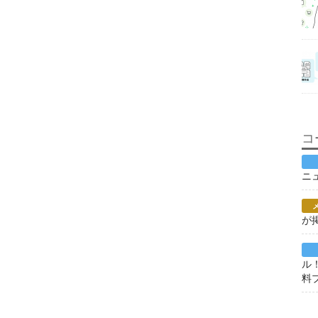
コ
ニ
が
ル
料