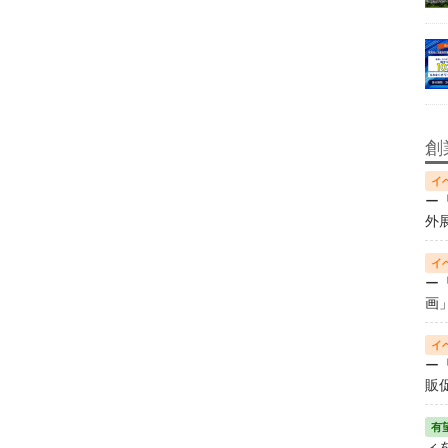
創
ー
外
ー
画
ー
販
ィ