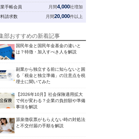
4,000
創業手帳会員
月間
社増加
20,000
資料請求数
月間
件以上
集部おすすめの新着記事
国民年金と国民年金基金の違いと
は？特徴・加入すべき人を解説
副業から独立する前に知らないと困
る「税金と独立準備」の注意点を税
理士に聞いてみた
【2026年10月】社会保険適用拡大
で何が変わる？企業の負担額や準備
事項を解説
源泉徴収票がもらえない時の対処法
と不交付届の手順を解説