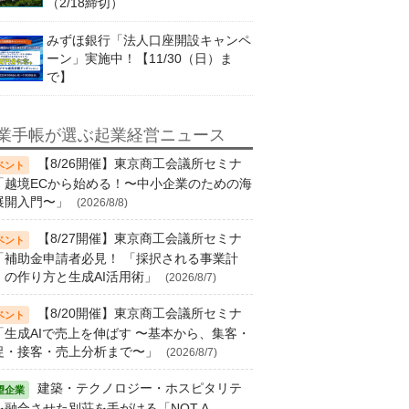
（2/18締切）
みずほ銀行「法人口座開設キャンペ
ーン」実施中！【11/30（日）ま
で】
業手帳が選ぶ起業経営ニュース
【8/26開催】東京商工会議所セミナ
「越境ECから始める！〜中小企業のための海
展開入門〜」
(2026/8/8)
【8/27開催】東京商工会議所セミナ
「補助金申請者必見！ 「採択される事業計
」の作り方と生成AI活用術」
(2026/8/7)
【8/20開催】東京商工会議所セミナ
「生成AIで売上を伸ばす 〜基本から、集客・
促・接客・売上分析まで〜」
(2026/8/7)
建築・テクノロジー・ホスピタリテ
を融合させた別荘を手がける「NOT A