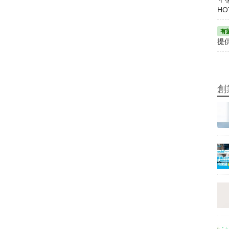
HO
提
創