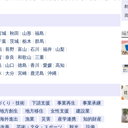
編
宮城
秋田
山形
福島
千葉
茨城
栃木
群馬
潟
長野
富山
石川
福井
山梨
賀
奈良
和歌山
三重
島
山口
徳島
香川
愛媛
高知
本
大分
宮崎
鹿児島
沖縄
づくり・技術
下請支援
事業再生
事業承継
地方創生
地方移住
女性支援
建設業
海外進出
漁業
災害
産学連携
知的財産
営改善
芸術・文化・スポーツ
観光
設備