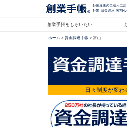
起業直後の全法人に届
起業･資金調達 国内No
創業手帳をもらいたい
ホーム
>
資金調達手帳
> 富山
日々制度が変わ