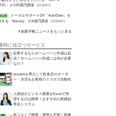
TEL」が165億円調達
(2026/8/7)
トータルサポートDX「AutoDate」を
供する「Marsdy」が4億円調達
(2026/8/7)
創業手帳ニュースをもっと見る
業時に役立つサービス
起業するならホームページ作成は必
須！ホームページ作成には何が必要
なの？
anydeliを導入して飲食店のオーダ
ー・決済をお客様のスマホで自動化
人材紹介ビジネス業務をExcelで管
理するのは限界！おすすめの業務効
率化システム
低コストで開発・運用も可能！創業