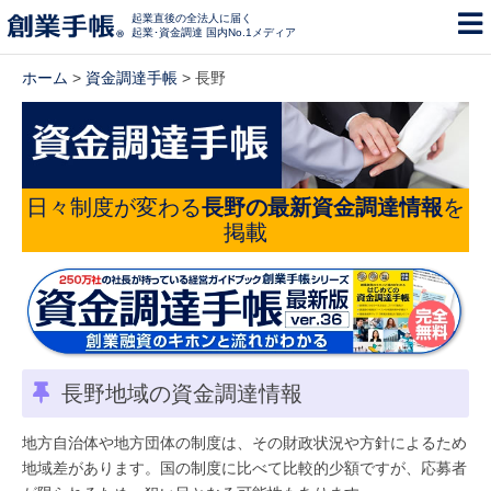
起業直後の全法人に届く
起業･資金調達 国内No.1メディア
ホーム
>
資金調達手帳
> 長野
日々制度が変わる
長野の最新資金調達情報
を
掲載
長野地域の資金調達情報
地方自治体や地方団体の制度は、その財政状況や方針によるため
地域差があります。国の制度に比べて比較的少額ですが、応募者