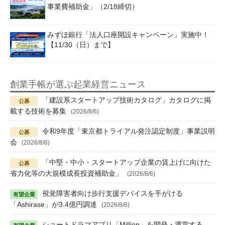
事業費補助金」（2/18締切）
みずほ銀行「法人口座開設キャンペーン」実施中！
【11/30（日）まで】
創業手帳が選ぶ起業経営ニュース
「建設系スタートアップ技術カタログ」カタログに掲
載する技術を募集
(2026/8/6)
令和9年度「東京都トライアル発注認定制度」事業説明
会
(2026/8/6)
「中堅・中小・スタートアップ企業の賃上げに向けた
省力化等の大規模成長投資補助金」
(2026/8/6)
視覚障害者向け歩行支援デバイスを手がける
「Ashirase」が3.4億円調達
(2026/8/6)
ショートドラマアプリ「Million」を開発・運営する