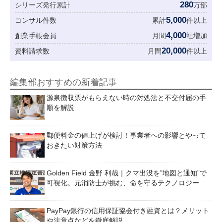
280
シリーズ発行累計
万部
5,000
コンサル件数
累計
件以上
4,000
創業手帳会員
月間
社増加
20,000
資料請求数
月間
件以上
編集部おすすめの新着記事
源泉徴収票がもらえない時の対処法と不交付届の手
順を解説
郵便料金の値上げが検討！事業者への影響とやって
おきたい対策方法
Golden Field 金野 利哉｜クマ出没を”地図と通知”で
可視化。元消防士が挑む、命を守るテクノロジー
PayPay銀行の信用保証協会付き融資とは？メリット
や注意点などを徹底解説