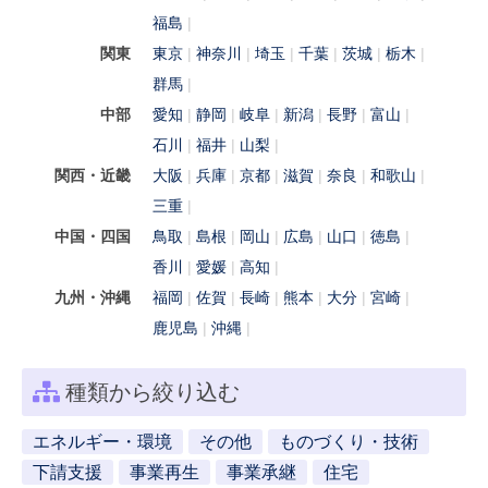
福島
関東
東京
神奈川
埼玉
千葉
茨城
栃木
群馬
中部
愛知
静岡
岐阜
新潟
長野
富山
石川
福井
山梨
関西・近畿
大阪
兵庫
京都
滋賀
奈良
和歌山
三重
中国・四国
鳥取
島根
岡山
広島
山口
徳島
香川
愛媛
高知
九州・沖縄
福岡
佐賀
長崎
熊本
大分
宮崎
鹿児島
沖縄
種類から絞り込む
エネルギー・環境
その他
ものづくり・技術
下請支援
事業再生
事業承継
住宅