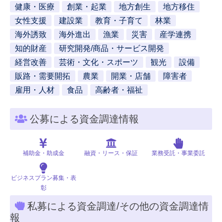
健康・医療
創業・起業
地方創生
地方移住
女性支援
建設業
教育・子育て
林業
海外誘致
海外進出
漁業
災害
産学連携
知的財産
研究開発/商品・サービス開発
経営改善
芸術・文化・スポーツ
観光
設備
販路・需要開拓
農業
開業・店舗
障害者
雇用・人材
食品
高齢者・福祉
公募による資金調達情報
補助金・助成金
融資・リース・保証
業務受託・事業委託
ビジネスプラン募集・表
彰
私募による資金調達/その他の資金調達情
報