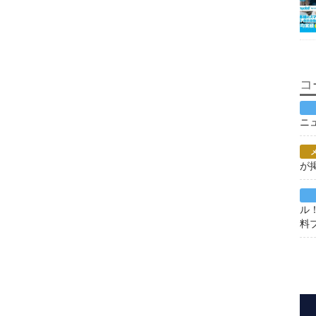
コ
ニ
が
ル
料