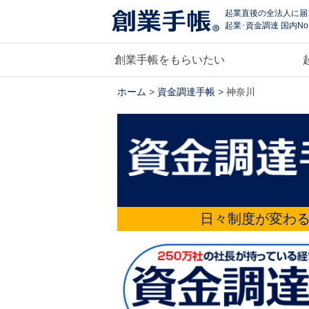
起業直後の全法人に届
起業･資金調達 国内No
創業手帳をもらいたい
ホーム
>
資金調達手帳
> 神奈川
日々制度が変わ