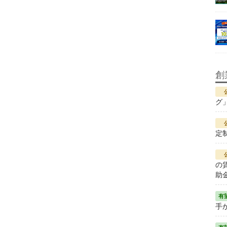
創
グ
定
の
助
手が