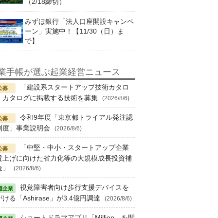
（2/18締切）
みずほ銀行「法人口座開設キャンペ
ーン」実施中！【11/30（日）ま
で】
業手帳が選ぶ起業経営ニュース
「建設系スタートアップ技術カタロ
」カタログに掲載する技術を募集
(2026/8/6)
令和9年度「東京都トライアル発注認
制度」事業説明会
(2026/8/6)
「中堅・中小・スタートアップ企業
賃上げに向けた省力化等の大規模成長投資補
金」
(2026/8/6)
視覚障害者向け歩行支援デバイスを
ける「Ashirase」が3.4億円調達
(2026/8/6)
ショートドラマアプリ「Million」を開