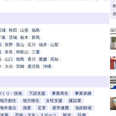
編
宮城
秋田
山形
福島
千葉
茨城
栃木
群馬
潟
長野
富山
石川
福井
山梨
賀
奈良
和歌山
三重
島
山口
徳島
香川
愛媛
高知
本
大分
宮崎
鹿児島
沖縄
づくり・技術
下請支援
事業再生
事業承継
地方創生
地方移住
女性支援
建設業
海外進出
漁業
災害
産学連携
知的財産
営改善
芸術・文化・スポーツ
観光
設備