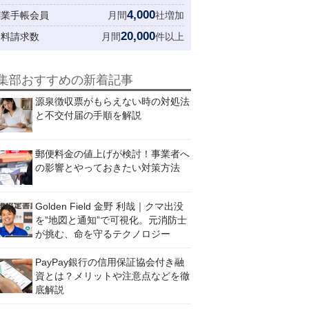
4,000
創業手帳会員
月間
社増加
20,000
資料請求数
月間
件以上
集部おすすめの新着記事
源泉徴収票がもらえない時の対処法
と不交付届の手順を解説
郵便料金の値上げが検討！事業者へ
の影響とやっておきたい対策方法
Golden Field 金野 利哉｜クマ出没
を”地図と通知”で可視化。元消防士
が挑む、命を守るテクノロジー
PayPay銀行の信用保証協会付き融
資とは？メリットや注意点などを徹
底解説