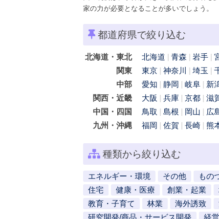
家の力が必要となることが多いでしょう。
都道府県で絞り込む
北海道・東北
北海道
青森
岩手
関東
東京
神奈川
埼玉
中部
愛知
静岡
岐阜
新
関西・近畿
大阪
兵庫
京都
滋
中国・四国
鳥取
島根
岡山
広
九州・沖縄
福岡
佐賀
長崎
熊
種類から絞り込む
エネルギー・環境
その他
もの
住宅
健康・医療
創業・起業
教育・子育て
林業
海外誘致
研究開発/商品・サービス開発
経