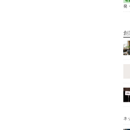
発
創
ネ