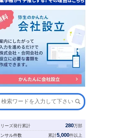
280
シリーズ発行累計
万部
5,000
コンサル件数
累計
件以上