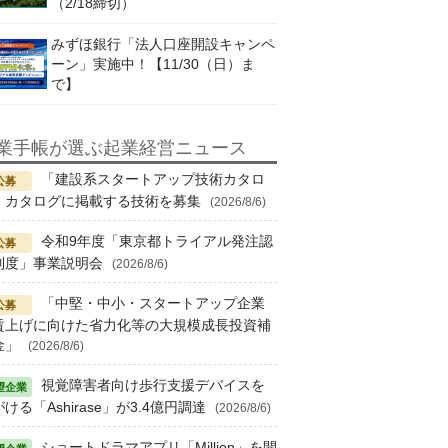
（2/18締切）
みずほ銀行「法人口座開設キャンペ
ーン」実施中！【11/30（日）ま
で】
業手帳が選ぶ起業経営ニュース
「建設系スタートアップ技術カタロ
」カタログに掲載する技術を募集
(2026/8/6)
令和9年度「東京都トライアル発注認
制度」事業説明会
(2026/8/6)
「中堅・中小・スタートアップ企業
賃上げに向けた省力化等の大規模成長投資補
金」
(2026/8/6)
視覚障害者向け歩行支援デバイスを
ける「Ashirase」が3.4億円調達
(2026/8/6)
ショートドラマアプリ「Million」を開