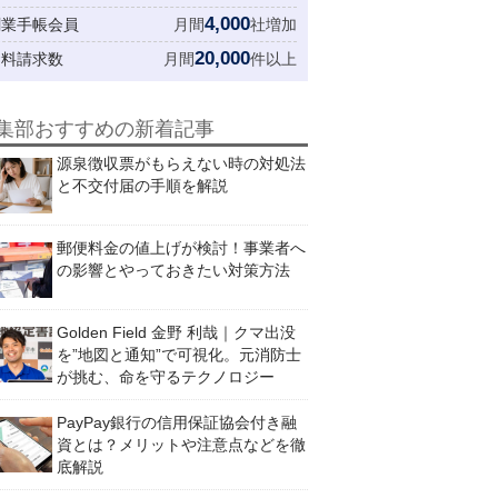
4,000
創業手帳会員
月間
社増加
20,000
資料請求数
月間
件以上
集部おすすめの新着記事
源泉徴収票がもらえない時の対処法
と不交付届の手順を解説
郵便料金の値上げが検討！事業者へ
の影響とやっておきたい対策方法
Golden Field 金野 利哉｜クマ出没
を”地図と通知”で可視化。元消防士
が挑む、命を守るテクノロジー
PayPay銀行の信用保証協会付き融
資とは？メリットや注意点などを徹
底解説