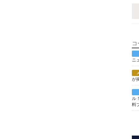
コ
ニ
が
ル
料