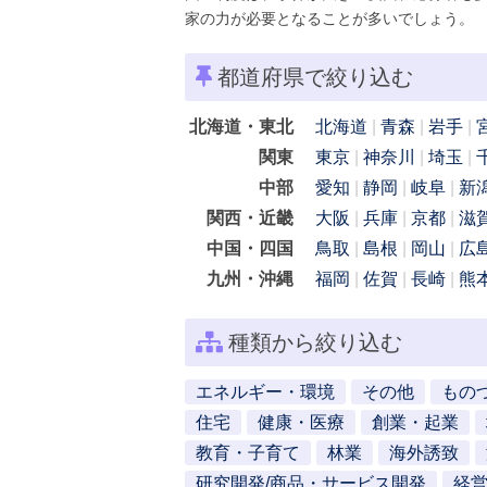
家の力が必要となることが多いでしょう。
都道府県で絞り込む
北海道・東北
北海道
青森
岩手
関東
東京
神奈川
埼玉
中部
愛知
静岡
岐阜
新
関西・近畿
大阪
兵庫
京都
滋
中国・四国
鳥取
島根
岡山
広
九州・沖縄
福岡
佐賀
長崎
熊
種類から絞り込む
エネルギー・環境
その他
もの
住宅
健康・医療
創業・起業
教育・子育て
林業
海外誘致
研究開発/商品・サービス開発
経