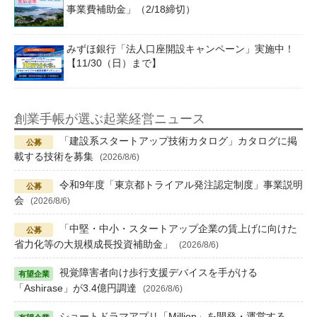
事業費補助金」（2/18締切）
みずほ銀行「法人口座開設キャンペーン」実施中！
【11/30（日）まで】
創業手帳が選ぶ起業経営ニュース
「建設系スタートアップ技術カタログ」カタログに掲
載する技術を募集
(2026/8/6)
令和9年度「東京都トライアル発注認定制度」事業説明
会
(2026/8/6)
「中堅・中小・スタートアップ企業の賃上げに向けた
省力化等の大規模成長投資補助金」
(2026/8/6)
視覚障害者向け歩行支援デバイスを手がける
「Ashirase」が3.4億円調達
(2026/8/6)
ショートドラマアプリ「Million」を開発・運営する