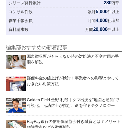
280
シリーズ発行累計
万部
5,000
コンサル件数
累計
件以上
4,000
創業手帳会員
月間
社増加
20,000
資料請求数
月間
件以上
編集部おすすめの新着記事
源泉徴収票がもらえない時の対処法と不交付届の手
順を解説
郵便料金の値上げが検討！事業者への影響とやって
おきたい対策方法
Golden Field 金野 利哉｜クマ出没を”地図と通知”で
可視化。元消防士が挑む、命を守るテクノロジー
PayPay銀行の信用保証協会付き融資とは？メリット
や注意点などを徹底解説