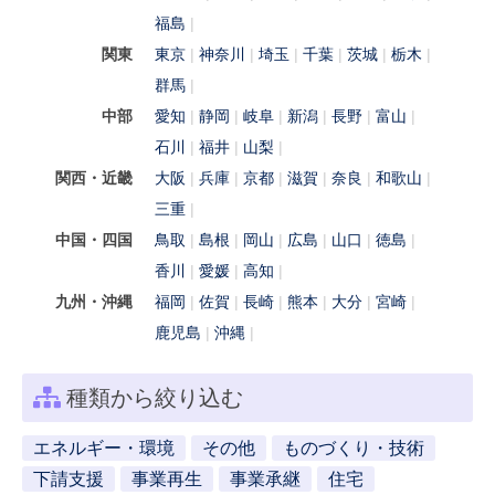
福島
関東
東京
神奈川
埼玉
千葉
茨城
栃木
群馬
中部
愛知
静岡
岐阜
新潟
長野
富山
石川
福井
山梨
関西・近畿
大阪
兵庫
京都
滋賀
奈良
和歌山
三重
中国・四国
鳥取
島根
岡山
広島
山口
徳島
香川
愛媛
高知
九州・沖縄
福岡
佐賀
長崎
熊本
大分
宮崎
鹿児島
沖縄
種類から絞り込む
エネルギー・環境
その他
ものづくり・技術
下請支援
事業再生
事業承継
住宅