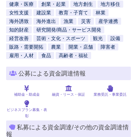
健康・医療
創業・起業
地方創生
地方移住
女性支援
建設業
教育・子育て
林業
海外誘致
海外進出
漁業
災害
産学連携
知的財産
研究開発/商品・サービス開発
経営改善
芸術・文化・スポーツ
観光
設備
販路・需要開拓
農業
開業・店舗
障害者
雇用・人材
食品
高齢者・福祉
公募による資金調達情報
補助金・助成金
融資・リース・保証
業務受託・事業委託
ビジネスプラン募集・表
彰
私募による資金調達/その他の資金調達情
報