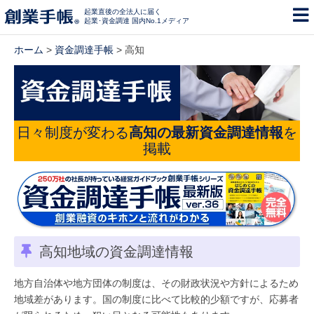
起業直後の全法人に届く
起業･資金調達 国内No.1メディア
ホーム
>
資金調達手帳
> 高知
日々制度が変わる
高知の最新資金調達情報
を
掲載
高知地域の資金調達情報
地方自治体や地方団体の制度は、その財政状況や方針によるため
地域差があります。国の制度に比べて比較的少額ですが、応募者