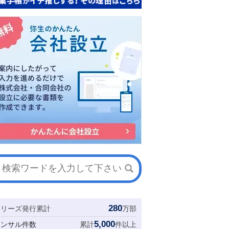
280
シリーズ発行累計
万部
5,000
コンサル件数
累計
件以上