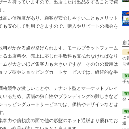
ザーを持っていますので、出店または出品をすることで買
す。
は高い信頼度があり、顧客が安心しやすいこともメリット
ても安心して利用できますので、購入やリピートの機会を
創
数料がかかる点が挙げられます。モールプラットフォーム
たる出店料や、売上に応じた手数料も支払わなければなり
の
助
ームが大きいほど集客力も大きいですが、その分の費用は
ョップ型やショッピングカートサービスでは、継続的な手
手が
価格競争が激しいことや、テナント型とマーケットプレイ
ているため、店舗の独自性やブランディングの難しさなど
発
ショッピングカートサービスでは、価格やデザインなどは
す。
に
集客力や信頼度の面で他の形態のネット通販より優れてお
達
の多い商品が適しているとも言えます。