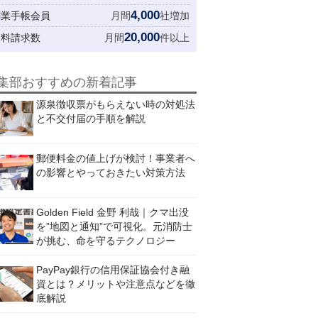
4,000
創業手帳会員
月間
社増加
20,000
資料請求数
月間
件以上
集部おすすめの新着記事
源泉徴収票がもらえない時の対処法
と不交付届の手順を解説
郵便料金の値上げが検討！事業者へ
の影響とやっておきたい対策方法
Golden Field 金野 利哉｜クマ出没
を”地図と通知”で可視化。元消防士
が挑む、命を守るテクノロジー
PayPay銀行の信用保証協会付き融
資とは？メリットや注意点などを徹
底解説