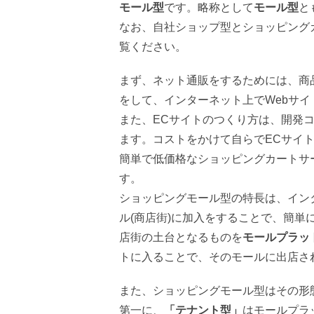
モール型
です。略称として
モール型
と
なお、自社ショップ型とショッピング
覧ください。
まず、ネット通販をするためには、商
をして、インターネット上でWebサ
また、ECサイトのつくり方は、開発
ます。コストをかけて自らでECサイ
簡単で低価格なショッピングカートサ
す。
ショッピングモール型の特長は、イン
ル(商店街)に加入をすることで、簡
店街の土台となるものを
モールプラッ
トに入ることで、そのモールに出店さ
また、ショッピングモール型はその形
第一に、
「テナント型」
はモールプラ