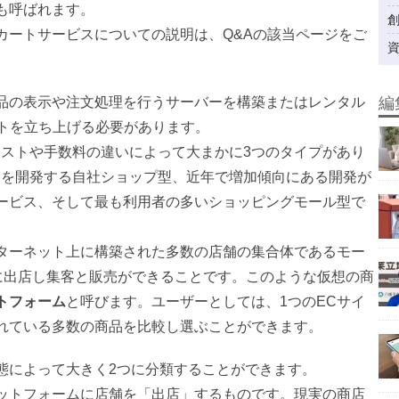
も呼ばれます。
カートサービスについての説明は、Q&Aの該当ページをご
品の表示や注文処理を行うサーバーを構築またはレンタル
編
イトを立ち上げる必要があります。
コストや手数料の違いによって大まかに3つのタイプがあり
トを開発する自社ショップ型、近年で増加傾向にある開発が
ービス、そして最も利用者の多いショッピングモール型で
ターネット上に構築された多数の店舗の集合体であるモー
単に出店し集客と販売ができることです。このような仮想の商
トフォーム
と呼びます。ユーザーとしては、1つのECサイ
れている多数の商品を比較し選ぶことができます。
態によって大きく2つに分類することができます。
ットフォームに店舗を「出店」するものです。現実の商店