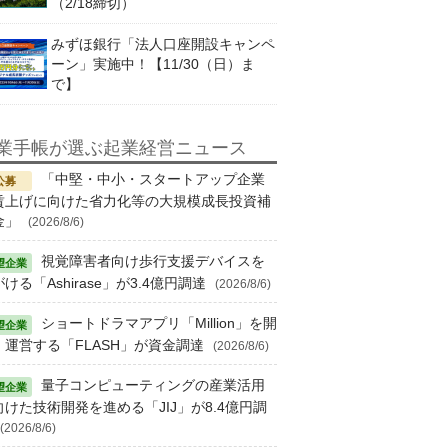
（2/18締切）
みずほ銀行「法人口座開設キャンペ
ーン」実施中！【11/30（日）ま
で】
業手帳が選ぶ起業経営ニュース
「中堅・中小・スタートアップ企業
賃上げに向けた省力化等の大規模成長投資補
金」
(2026/8/6)
視覚障害者向け歩行支援デバイスを
ける「Ashirase」が3.4億円調達
(2026/8/6)
ショートドラマアプリ「Million」を開
・運営する「FLASH」が資金調達
(2026/8/6)
量子コンピューティングの産業活用
向けた技術開発を進める「JIJ」が8.4億円調
(2026/8/6)