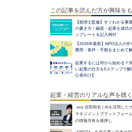
この記事を読んだ方が興味を
【税理士監修】すぐわかる事
の書き方！融資・起業を成功
ンプレート＆記入例付
【2026年最新】NPO法人の
費用・条件・手順をまとめて
起業するには何から始める？
い起業の仕方を5ステップで解
心者向け】
起業・経営のリアルな声を聴
any 吉田和史 | AIを活用し
マネジメントプラットフォー
の情報共有を後押し
SIESTA 久保正貴｜日本の