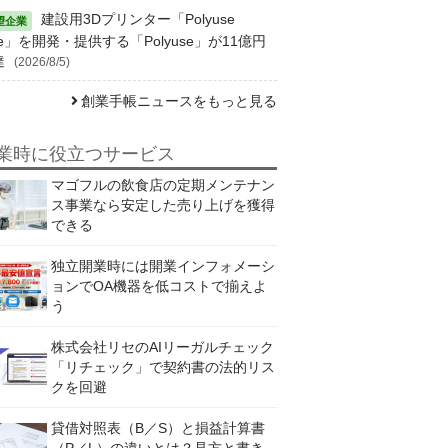
建設用3Dプリンター「Polyuse
e」を開発・提供する「Polyuse」が11億円
達
(2026/8/5)
創業手帳ニュースをもっと見る
業時に役立つサービス
マゴフルの飲食店の定期メンテナン
ス事業なら安定した売り上げを獲得
できる
独立開業時には開業インフォメーシ
ョンでOA機器を低コストで揃えよ
う
株式会社リセのAIリーガルチェック
「リチェック」で契約書の法的リス
クを回避
貸借対照表（B／S）と損益計算書
（P／L）の違いとは？見方と書き