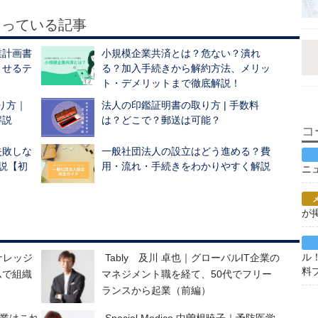
もっている記事
業計画書
小規模企業共済とは？危ない？潰れ
させるテ
る？加入手続きから解約方法、メリッ
ト・デメリットまで徹底解説！
作り方｜
法人の印鑑証明書の取り方 | 手数料
解説
は？どこで？郵送は可能？
コ
失敗しな
一般社団法人の設立はどう進める？費
説【初
用・流れ・手続きをわかりやすく解説
ニ
が
く
ル
たナレッジ
Tably 及川 卓也｜グローバルIT企業の
料
ムで組織
マネジメント職を経て、50代でフリー
ランスから起業（前編）
副業はこれ
Special Medico 中曽根暁子｜予防医学