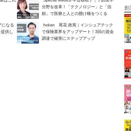
分野を改革！「テクノロジー」と「信
創
頼」で医療と人との懸け橋をつくる
ニアになる
hokan 尾花 政篤｜インシュアテック
を提供し
で保険業界をアップデート！3回の資金
調達で確実にステップアップ