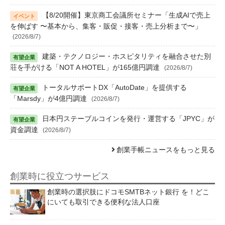
【8/20開催】東京商工会議所セミナー「生成AIで売上
を伸ばす 〜基本から、集客・販促・接客・売上分析まで〜」
(2026/8/7)
建築・テクノロジー・ホスピタリティを融合させた別
荘を手がける「NOT A HOTEL」が165億円調達
(2026/8/7)
トータルサポートDX「AutoDate」を提供する
「Marsdy」が4億円調達
(2026/8/7)
日本円ステーブルコインを発行・運営する「JPYC」が
資金調達
(2026/8/7)
創業手帳ニュースをもっと見る
創業時に役立つサービス
創業時の選択肢にドコモSMTBネット銀行 を！どこ
にいても取引できる便利な法人口座