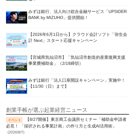
みずほ銀行、法人向け総合金融サービス「UPSIDER
BANK by MIZUHO」提供開始！
【2026年6月1日から】クラウド会計ソフト「弥生会
計 Next」スタート応援キャンペーン
【宮城県気仙沼市】「気仙沼市創造的産業復興支援
事業費補助金」（2/18締切）
みずほ銀行「法人口座開設キャンペーン」実施中！
【11/30（日）まで】
創業手帳が選ぶ起業経営ニュース
【8/27開催】東京商工会議所セミナー「補助金申請者
必見！ 「採択される事業計画」の作り方と生成AI活用術」
(2026/8/7)