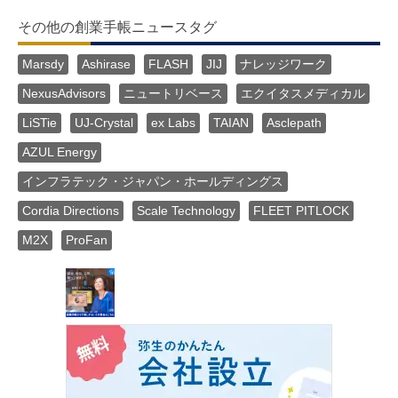
その他の創業手帳ニュースタグ
Marsdy
Ashirase
FLASH
JIJ
ナレッジワーク
NexusAdvisors
ニュートリベース
エクイタスメディカル
LiSTie
UJ-Crystal
ex Labs
TAIAN
Asclepath
AZUL Energy
インフラテック・ジャパン・ホールディングス
Cordia Directions
Scale Technology
FLEET PITLOCK
M2X
ProFan