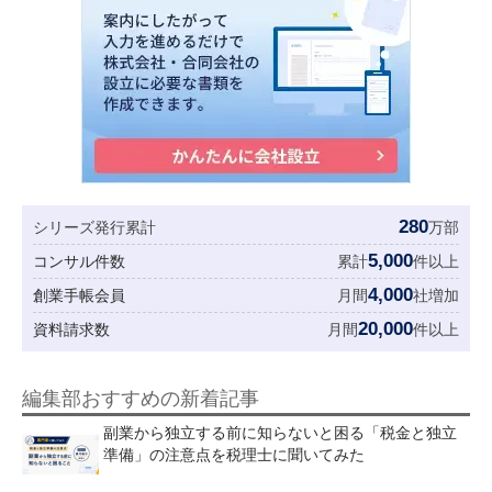
280
シリーズ発行累計
万部
5,000
コンサル件数
累計
件以上
4,000
創業手帳会員
月間
社増加
20,000
資料請求数
月間
件以上
編集部おすすめの新着記事
副業から独立する前に知らないと困る「税金と独立
準備」の注意点を税理士に聞いてみた