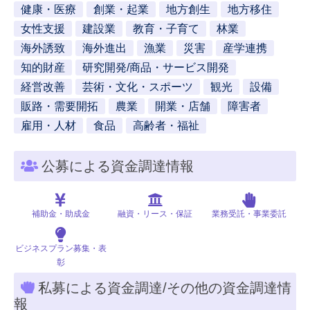
健康・医療
創業・起業
地方創生
地方移住
女性支援
建設業
教育・子育て
林業
海外誘致
海外進出
漁業
災害
産学連携
知的財産
研究開発/商品・サービス開発
経営改善
芸術・文化・スポーツ
観光
設備
販路・需要開拓
農業
開業・店舗
障害者
雇用・人材
食品
高齢者・福祉
公募による資金調達情報
補助金・助成金
融資・リース・保証
業務受託・事業委託
ビジネスプラン募集・表
彰
私募による資金調達/その他の資金調達情
報