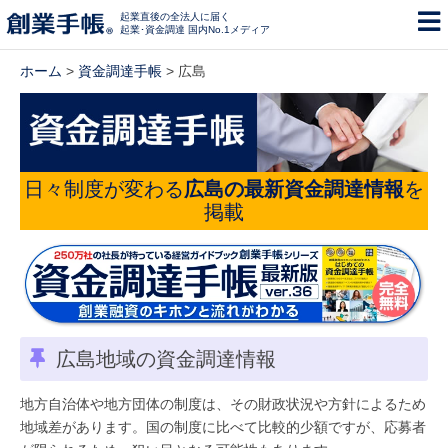
起業直後の全法人に届く
起業･資金調達 国内No.1メディア
ホーム
>
資金調達手帳
> 広島
日々制度が変わる
広島の最新資金調達情報
を
掲載
広島地域の資金調達情報
地方自治体や地方団体の制度は、その財政状況や方針によるため
地域差があります。国の制度に比べて比較的少額ですが、応募者