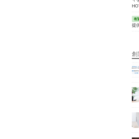
HO
提
創