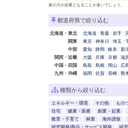
家の力が必要となることが多いでしょう。
都道府県で絞り込む
北海道・東北
北海道
青森
岩手
関東
東京
神奈川
埼玉
中部
愛知
静岡
岐阜
新
関西・近畿
大阪
兵庫
京都
滋
中国・四国
鳥取
島根
岡山
広
九州・沖縄
福岡
佐賀
長崎
熊
種類から絞り込む
エネルギー・環境
その他
もの
住宅
健康・医療
創業・起業
教育・子育て
林業
海外誘致
研究開発/商品・サービス開発
経