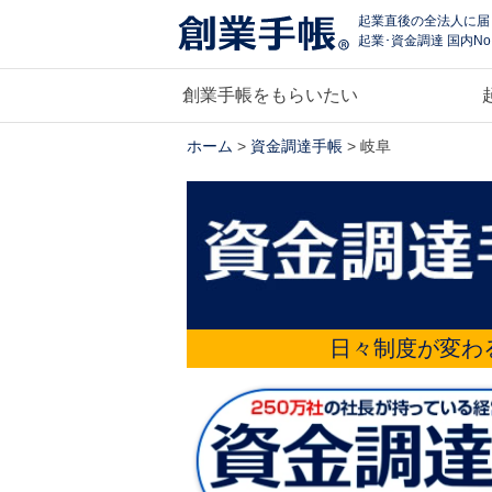
起業直後の全法人に届
起業･資金調達 国内No
創業手帳をもらいたい
ホーム
>
資金調達手帳
> 岐阜
日々制度が変わ