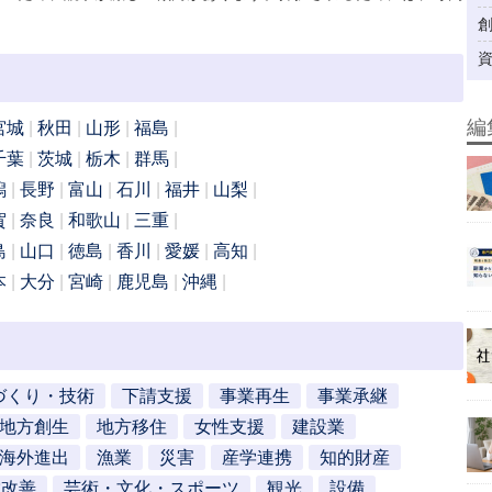
編
宮城
秋田
山形
福島
千葉
茨城
栃木
群馬
潟
長野
富山
石川
福井
山梨
賀
奈良
和歌山
三重
島
山口
徳島
香川
愛媛
高知
本
大分
宮崎
鹿児島
沖縄
づくり・技術
下請支援
事業再生
事業承継
地方創生
地方移住
女性支援
建設業
海外進出
漁業
災害
産学連携
知的財産
営改善
芸術・文化・スポーツ
観光
設備