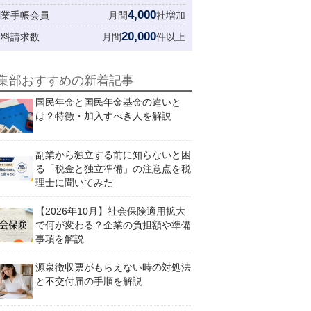
4,000
創業手帳会員
月間
社増加
20,000
資料請求数
月間
件以上
集部おすすめの新着記事
国民年金と国民年金基金の違いと
は？特徴・加入すべき人を解説
副業から独立する前に知らないと困
る「税金と独立準備」の注意点を税
理士に聞いてみた
【2026年10月】社会保険適用拡大
で何が変わる？企業の負担額や準備
事項を解説
源泉徴収票がもらえない時の対処法
と不交付届の手順を解説