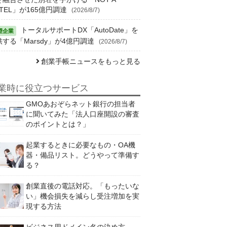
TEL」が165億円調達
(2026/8/7)
トータルサポートDX「AutoDate」を
供する「Marsdy」が4億円調達
(2026/8/7)
創業手帳ニュースをもっと見る
業時に役立つサービス
GMOあおぞらネット銀行の担当者
に聞いてみた「法人口座開設の審査
のポイントとは？」
起業するときに必要なもの・OA機
器・備品リスト。どうやって準備す
る？
創業直後の電話対応。「もったいな
い」機会損失を減らし受注増加を実
現する方法
ビジネス用ドメイン名の決め方