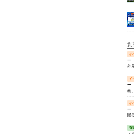
創
ー
外
ー
画
ー
販
ィ