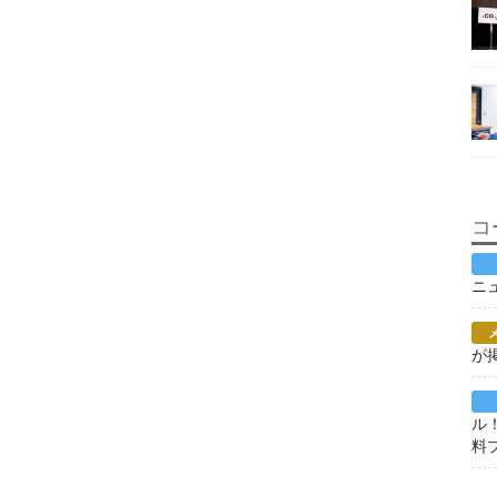
コ
ニ
が
ル
料