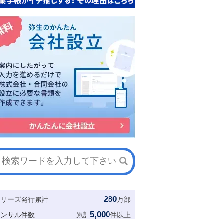
280
シリーズ発行累計
万部
5,000
コンサル件数
累計
件以上