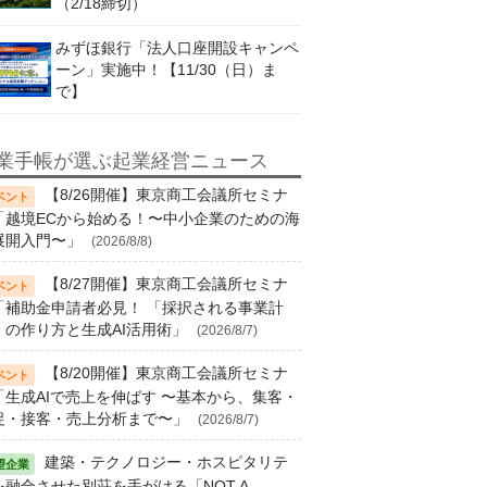
（2/18締切）
みずほ銀行「法人口座開設キャンペ
ーン」実施中！【11/30（日）ま
で】
業手帳が選ぶ起業経営ニュース
【8/26開催】東京商工会議所セミナ
「越境ECから始める！〜中小企業のための海
展開入門〜」
(2026/8/8)
【8/27開催】東京商工会議所セミナ
「補助金申請者必見！ 「採択される事業計
」の作り方と生成AI活用術」
(2026/8/7)
【8/20開催】東京商工会議所セミナ
「生成AIで売上を伸ばす 〜基本から、集客・
促・接客・売上分析まで〜」
(2026/8/7)
建築・テクノロジー・ホスピタリテ
を融合させた別荘を手がける「NOT A