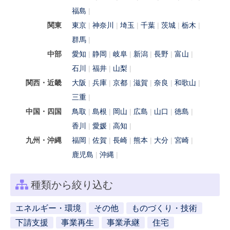
福島
関東
東京
神奈川
埼玉
千葉
茨城
栃木
群馬
中部
愛知
静岡
岐阜
新潟
長野
富山
石川
福井
山梨
関西・近畿
大阪
兵庫
京都
滋賀
奈良
和歌山
三重
中国・四国
鳥取
島根
岡山
広島
山口
徳島
香川
愛媛
高知
九州・沖縄
福岡
佐賀
長崎
熊本
大分
宮崎
鹿児島
沖縄
種類から絞り込む
エネルギー・環境
その他
ものづくり・技術
下請支援
事業再生
事業承継
住宅