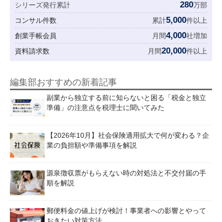
280
シリーズ発行累計
万部
5,000
コンサル件数
累計
件以上
4,000
創業手帳会員
月間
社増加
20,000
資料請求数
月間
件以上
編集部おすすめの新着記事
副業から独立する前に知らないと困る「税金と独立
準備」の注意点を税理士に聞いてみた
【2026年10月】社会保険適用拡大で何が変わる？企
業の負担額や準備事項を解説
源泉徴収票がもらえない時の対処法と不交付届の手
順を解説
郵便料金の値上げが検討！事業者への影響とやって
おきたい対策方法