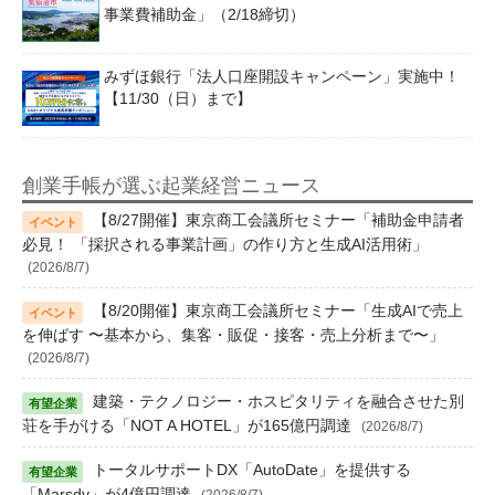
事業費補助金」（2/18締切）
みずほ銀行「法人口座開設キャンペーン」実施中！
【11/30（日）まで】
創業手帳が選ぶ起業経営ニュース
【8/27開催】東京商工会議所セミナー「補助金申請者
必見！ 「採択される事業計画」の作り方と生成AI活用術」
(2026/8/7)
【8/20開催】東京商工会議所セミナー「生成AIで売上
を伸ばす 〜基本から、集客・販促・接客・売上分析まで〜」
(2026/8/7)
建築・テクノロジー・ホスピタリティを融合させた別
荘を手がける「NOT A HOTEL」が165億円調達
(2026/8/7)
トータルサポートDX「AutoDate」を提供する
「Marsdy」が4億円調達
(2026/8/7)