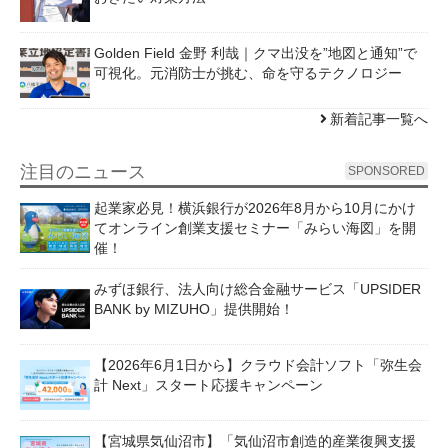
Golden Field 金野 利哉｜クマ出没を”地図と通知”で
可視化。元消防士が挑む、命を守るテクノロジー
新着記事一覧へ
注目のニュース
SPONSORED
起業家必見！横浜銀行が2026年8月から10月にかけ
てオンライン創業支援セミナー「みらい海図」を開
催！
みずほ銀行、法人向け総合金融サービス「UPSIDER
BANK by MIZUHO」提供開始！
【2026年6月1日から】クラウド会計ソフト「弥生会
計 Next」スタート応援キャンペーン
【宮城県気仙沼市】「気仙沼市創造的産業復興支援