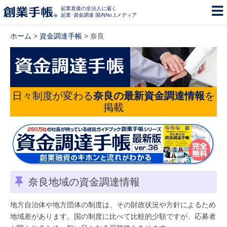
起業直後の全法人に届く
起業･資金調達 国内No.1メディア
ホーム
>
資金調達手帳
> 奈良
日々制度が変わる
奈良の最新資金調達情報
を
掲載
奈良地域の資金調達情報
地方自治体や地方団体の制度は、その財政状況や方針によるため
地域差があります。国の制度に比べて比較的少額ですが、応募者