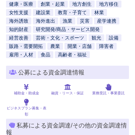
健康・医療
創業・起業
地方創生
地方移住
女性支援
建設業
教育・子育て
林業
海外誘致
海外進出
漁業
災害
産学連携
知的財産
研究開発/商品・サービス開発
経営改善
芸術・文化・スポーツ
観光
設備
販路・需要開拓
農業
開業・店舗
障害者
雇用・人材
食品
高齢者・福祉
公募による資金調達情報
補助金・助成金
融資・リース・保証
業務受託・事業委託
ビジネスプラン募集・表
彰
私募による資金調達/その他の資金調達情
報