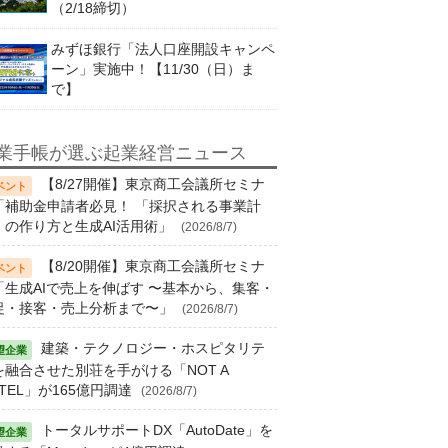
（2/18締切）
みずほ銀行「法人口座開設キャンペ
ーン」実施中！【11/30（日）ま
で】
業手帳が選ぶ起業経営ニュース
【8/27開催】東京商工会議所セミナ
「補助金申請者必見！ 「採択される事業計
」の作り方と生成AI活用術」
(2026/8/7)
【8/20開催】東京商工会議所セミナ
「生成AIで売上を伸ばす 〜基本から、集客・
促・接客・売上分析まで〜」
(2026/8/7)
建築・テクノロジー・ホスピタリテ
を融合させた別荘を手がける「NOT A
TEL」が165億円調達
(2026/8/7)
トータルサポートDX「AutoDate」を