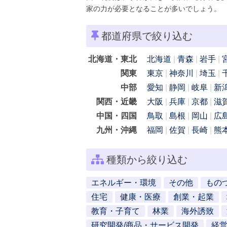
家の力が必要となることが多いでしょう。
都道府県で絞り込む
北海道・東北
北海道
青森
岩手
関東
東京
神奈川
埼玉
中部
愛知
静岡
岐阜
新
関西・近畿
大阪
兵庫
京都
滋
中国・四国
鳥取
島根
岡山
広
九州・沖縄
福岡
佐賀
長崎
熊
種類から絞り込む
エネルギー・環境
その他
もの
住宅
健康・医療
創業・起業
教育・子育て
林業
海外誘致
研究開発/商品・サービス開発
経