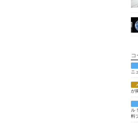
コ
ニ
が
ル
料