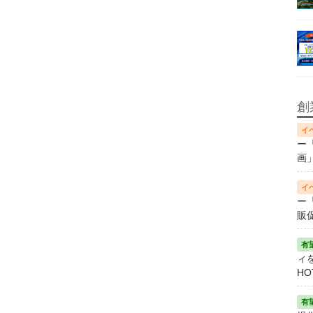
創
ー
画
ー
販
ィ
HO