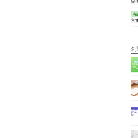
提
営
創