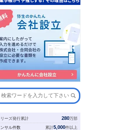
280
シリーズ発行累計
万部
5,000
コンサル件数
累計
件以上