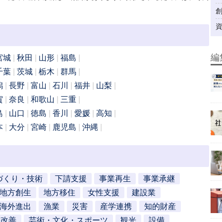
編
宮城
秋田
山形
福島
千葉
茨城
栃木
群馬
潟
長野
富山
石川
福井
山梨
賀
奈良
和歌山
三重
島
山口
徳島
香川
愛媛
高知
本
大分
宮崎
鹿児島
沖縄
づくり・技術
下請支援
事業再生
事業承継
地方創生
地方移住
女性支援
建設業
海外進出
漁業
災害
産学連携
知的財産
営改善
芸術・文化・スポーツ
観光
設備