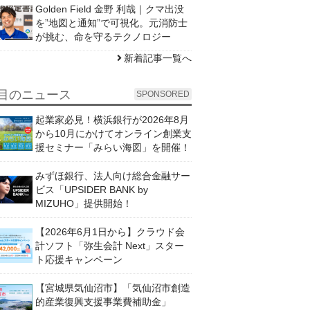
Golden Field 金野 利哉｜クマ出没
を”地図と通知”で可視化。元消防士
が挑む、命を守るテクノロジー
新着記事一覧へ
目のニュース
SPONSORED
起業家必見！横浜銀行が2026年8月
から10月にかけてオンライン創業支
援セミナー「みらい海図」を開催！
みずほ銀行、法人向け総合金融サー
ビス「UPSIDER BANK by
MIZUHO」提供開始！
【2026年6月1日から】クラウド会
計ソフト「弥生会計 Next」スター
ト応援キャンペーン
【宮城県気仙沼市】「気仙沼市創造
的産業復興支援事業費補助金」