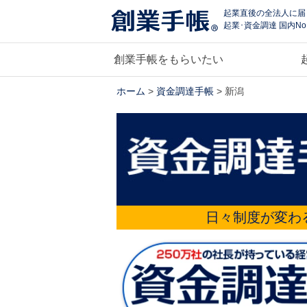
起業直後の全法人に届
起業･資金調達 国内No
創業手帳をもらいたい
ホーム
>
資金調達手帳
> 新潟
日々制度が変わ