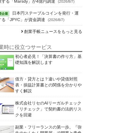
供する「Marsdy」が4億円調達
(2026/8/7)
日本円ステーブルコインを発行・運
する「JPYC」が資金調達
(2026/8/7)
創業手帳ニュースをもっと見る
業時に役立つサービス
初心者必見！「決算書の作り方」基
礎知識を解説します
借方・貸方とは？違いや貸借対照
表・損益計算書との関係を分かりや
すく解説
株式会社リセのAIリーガルチェック
「リチェック」で契約書の法的リス
クを回避
副業・フリーランスの第一歩。『弥
生のかんたん開業届』で開業と青色