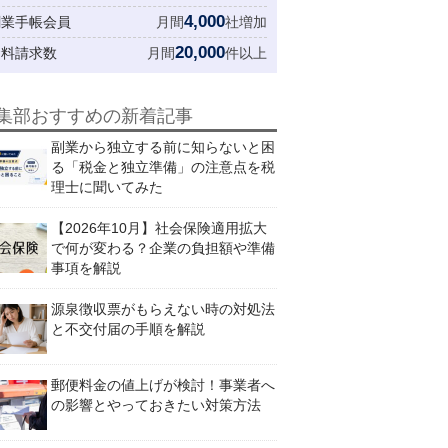
4,000
創業手帳会員
月間
社増加
20,000
資料請求数
月間
件以上
集部おすすめの新着記事
副業から独立する前に知らないと困
る「税金と独立準備」の注意点を税
理士に聞いてみた
【2026年10月】社会保険適用拡大
で何が変わる？企業の負担額や準備
事項を解説
源泉徴収票がもらえない時の対処法
と不交付届の手順を解説
郵便料金の値上げが検討！事業者へ
の影響とやっておきたい対策方法