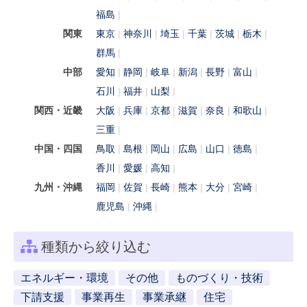
福島
関東
東京
神奈川
埼玉
千葉
茨城
栃木
群馬
中部
愛知
静岡
岐阜
新潟
長野
富山
石川
福井
山梨
関西・近畿
大阪
兵庫
京都
滋賀
奈良
和歌山
三重
中国・四国
鳥取
島根
岡山
広島
山口
徳島
香川
愛媛
高知
九州・沖縄
福岡
佐賀
長崎
熊本
大分
宮崎
鹿児島
沖縄
種類から絞り込む
エネルギー・環境
その他
ものづくり・技術
下請支援
事業再生
事業承継
住宅