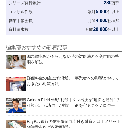
280
シリーズ発行累計
万部
5,000
コンサル件数
累計
件以上
4,000
創業手帳会員
月間
社増加
20,000
資料請求数
月間
件以上
編集部おすすめの新着記事
源泉徴収票がもらえない時の対処法と不交付届の手
順を解説
郵便料金の値上げが検討！事業者への影響とやって
おきたい対策方法
Golden Field 金野 利哉｜クマ出没を”地図と通知”で
可視化。元消防士が挑む、命を守るテクノロジー
PayPay銀行の信用保証協会付き融資とは？メリット
や注意点などを徹底解説