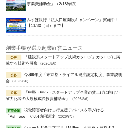
事業費補助金」（2/18締切）
みずほ銀行「法人口座開設キャンペーン」実施中！
【11/30（日）まで】
創業手帳が選ぶ起業経営ニュース
「建設系スタートアップ技術カタログ」カタログに掲
載する技術を募集
(2026/8/6)
令和9年度「東京都トライアル発注認定制度」事業説明
会
(2026/8/6)
「中堅・中小・スタートアップ企業の賃上げに向けた
省力化等の大規模成長投資補助金」
(2026/8/6)
視覚障害者向け歩行支援デバイスを手がける
「Ashirase」が3.4億円調達
(2026/8/6)
ショートドラマアプリ「Million」を開発・運営する