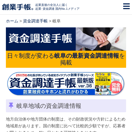
起業直後の全法人に届く
起業･資金調達 国内No.1メディア
ホーム
>
資金調達手帳
> 岐阜
日々制度が変わる
岐阜の最新資金調達情報
を
掲載
岐阜地域の資金調達情報
地方自治体や地方団体の制度は、その財政状況や方針によるため
地域差があります。国の制度に比べて比較的少額ですが、応募者