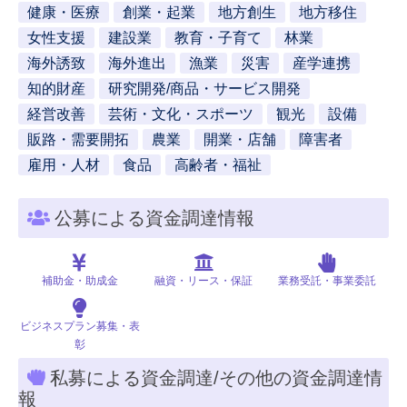
健康・医療
創業・起業
地方創生
地方移住
女性支援
建設業
教育・子育て
林業
海外誘致
海外進出
漁業
災害
産学連携
知的財産
研究開発/商品・サービス開発
経営改善
芸術・文化・スポーツ
観光
設備
販路・需要開拓
農業
開業・店舗
障害者
雇用・人材
食品
高齢者・福祉
公募による資金調達情報
補助金・助成金
融資・リース・保証
業務受託・事業委託
ビジネスプラン募集・表
彰
私募による資金調達/その他の資金調達情
報