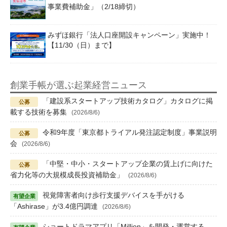
事業費補助金」（2/18締切）
みずほ銀行「法人口座開設キャンペーン」実施中！
【11/30（日）まで】
創業手帳が選ぶ起業経営ニュース
「建設系スタートアップ技術カタログ」カタログに掲
載する技術を募集
(2026/8/6)
令和9年度「東京都トライアル発注認定制度」事業説明
会
(2026/8/6)
「中堅・中小・スタートアップ企業の賃上げに向けた
省力化等の大規模成長投資補助金」
(2026/8/6)
視覚障害者向け歩行支援デバイスを手がける
「Ashirase」が3.4億円調達
(2026/8/6)
ショートドラマアプリ「Million」を開発・運営する