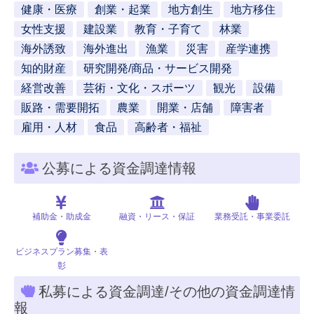
健康・医療
創業・起業
地方創生
地方移住
女性支援
建設業
教育・子育て
林業
海外誘致
海外進出
漁業
災害
産学連携
知的財産
研究開発/商品・サービス開発
経営改善
芸術・文化・スポーツ
観光
設備
販路・需要開拓
農業
開業・店舗
障害者
雇用・人材
食品
高齢者・福祉
公募による資金調達情報
補助金・助成金
融資・リース・保証
業務受託・事業委託
ビジネスプラン募集・表
彰
私募による資金調達/その他の資金調達情
報