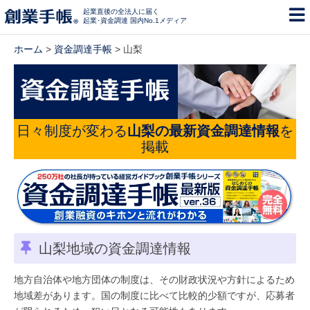
起業直後の全法人に届く
起業･資金調達 国内No.1メディア
ホーム
>
資金調達手帳
> 山梨
日々制度が変わる
山梨の最新資金調達情報
を
掲載
山梨地域の資金調達情報
地方自治体や地方団体の制度は、その財政状況や方針によるため
地域差があります。国の制度に比べて比較的少額ですが、応募者