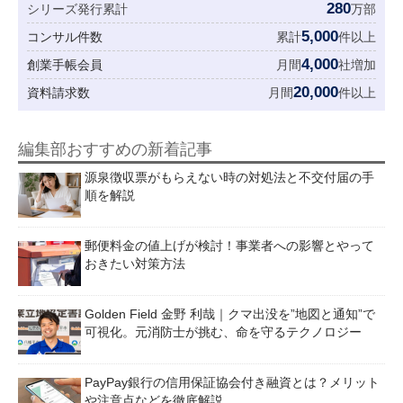
280
シリーズ発行累計
万部
5,000
コンサル件数
累計
件以上
4,000
創業手帳会員
月間
社増加
20,000
資料請求数
月間
件以上
編集部おすすめの新着記事
源泉徴収票がもらえない時の対処法と不交付届の手
順を解説
郵便料金の値上げが検討！事業者への影響とやって
おきたい対策方法
Golden Field 金野 利哉｜クマ出没を”地図と通知”で
可視化。元消防士が挑む、命を守るテクノロジー
PayPay銀行の信用保証協会付き融資とは？メリット
や注意点などを徹底解説