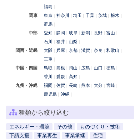
福島
関東
東京
神奈川
埼玉
千葉
茨城
栃木
群馬
中部
愛知
静岡
岐阜
新潟
長野
富山
石川
福井
山梨
関西・近畿
大阪
兵庫
京都
滋賀
奈良
和歌山
三重
中国・四国
鳥取
島根
岡山
広島
山口
徳島
香川
愛媛
高知
九州・沖縄
福岡
佐賀
長崎
熊本
大分
宮崎
鹿児島
沖縄
種類から絞り込む
エネルギー・環境
その他
ものづくり・技術
下請支援
事業再生
事業承継
住宅