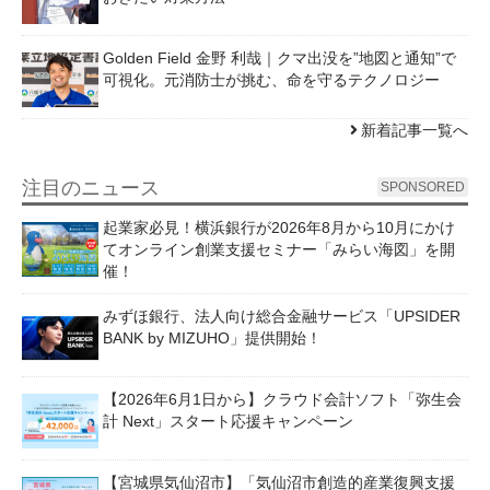
Golden Field 金野 利哉｜クマ出没を”地図と通知”で
可視化。元消防士が挑む、命を守るテクノロジー
新着記事一覧へ
注目のニュース
SPONSORED
起業家必見！横浜銀行が2026年8月から10月にかけ
てオンライン創業支援セミナー「みらい海図」を開
催！
みずほ銀行、法人向け総合金融サービス「UPSIDER
BANK by MIZUHO」提供開始！
【2026年6月1日から】クラウド会計ソフト「弥生会
計 Next」スタート応援キャンペーン
【宮城県気仙沼市】「気仙沼市創造的産業復興支援