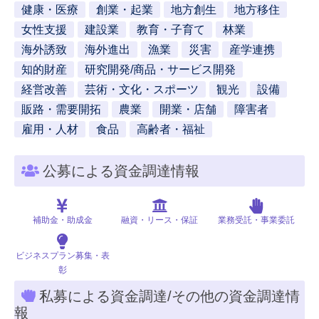
健康・医療
創業・起業
地方創生
地方移住
女性支援
建設業
教育・子育て
林業
海外誘致
海外進出
漁業
災害
産学連携
知的財産
研究開発/商品・サービス開発
経営改善
芸術・文化・スポーツ
観光
設備
販路・需要開拓
農業
開業・店舗
障害者
雇用・人材
食品
高齢者・福祉
公募による資金調達情報
補助金・助成金
融資・リース・保証
業務受託・事業委託
ビジネスプラン募集・表
彰
私募による資金調達/その他の資金調達情
報