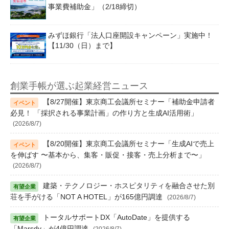
事業費補助金」（2/18締切）
みずほ銀行「法人口座開設キャンペーン」実施中！
【11/30（日）まで】
創業手帳が選ぶ起業経営ニュース
【8/27開催】東京商工会議所セミナー「補助金申請者
必見！ 「採択される事業計画」の作り方と生成AI活用術」
(2026/8/7)
【8/20開催】東京商工会議所セミナー「生成AIで売上
を伸ばす 〜基本から、集客・販促・接客・売上分析まで〜」
(2026/8/7)
建築・テクノロジー・ホスピタリティを融合させた別
荘を手がける「NOT A HOTEL」が165億円調達
(2026/8/7)
トータルサポートDX「AutoDate」を提供する
「Marsdy」が4億円調達
(2026/8/7)