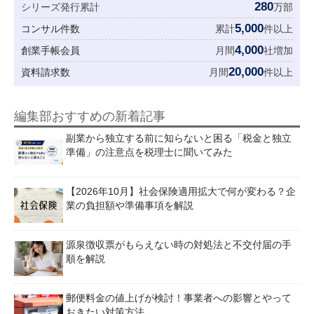
280
シリーズ発行累計
万部
5,000
コンサル件数
累計
件以上
4,000
創業手帳会員
月間
社増加
20,000
資料請求数
月間
件以上
編集部おすすめの新着記事
副業から独立する前に知らないと困る「税金と独立
準備」の注意点を税理士に聞いてみた
【2026年10月】社会保険適用拡大で何が変わる？企
業の負担額や準備事項を解説
源泉徴収票がもらえない時の対処法と不交付届の手
順を解説
郵便料金の値上げが検討！事業者への影響とやって
おきたい対策方法