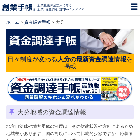
起業直後の全法人に届く
起業･資金調達 国内No.1メディア
ホーム
>
資金調達手帳
> 大分
日々制度が変わる
大分の最新資金調達情報
を
掲載
大分地域の資金調達情報
地方自治体や地方団体の制度は、その財政状況や方針によるため
地域差があります。国の制度に比べて比較的少額ですが、応募者