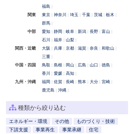
福島
関東
東京
神奈川
埼玉
千葉
茨城
栃木
群馬
中部
愛知
静岡
岐阜
新潟
長野
富山
石川
福井
山梨
関西・近畿
大阪
兵庫
京都
滋賀
奈良
和歌山
三重
中国・四国
鳥取
島根
岡山
広島
山口
徳島
香川
愛媛
高知
九州・沖縄
福岡
佐賀
長崎
熊本
大分
宮崎
鹿児島
沖縄
種類から絞り込む
エネルギー・環境
その他
ものづくり・技術
下請支援
事業再生
事業承継
住宅