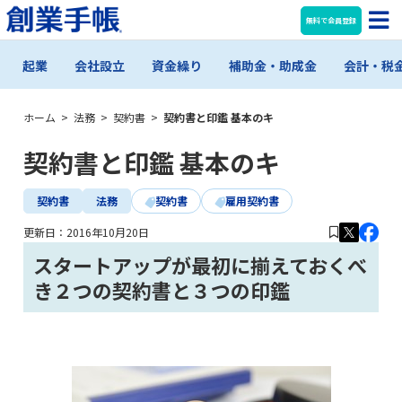
無料で会員登録
起業
会社設立
資金繰り
補助金・助成金
会計・税
ホーム
>
法務
>
契約書
>
契約書と印鑑 基本のキ
契約書と印鑑 基本のキ
契約書
法務
契約書
雇用契約書
更新日：
2016年10月20日
スタートアップが最初に揃えておくべ
き２つの契約書と３つの印鑑