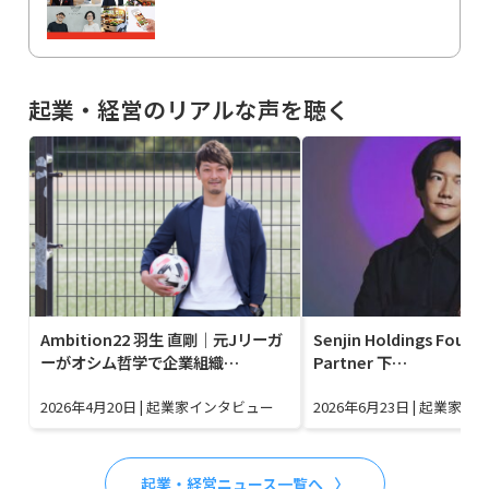
起業・経営のリアルな声を聴く
Ambition22 羽生 直剛｜元Jリーガ
Senjin Holdings Found
ーがオシム哲学で企業組織…
Partner 下…
2026年4月20日
|
起業家インタビュー
2026年6月23日
|
起業家イ
起業・経営ニュース一覧へ