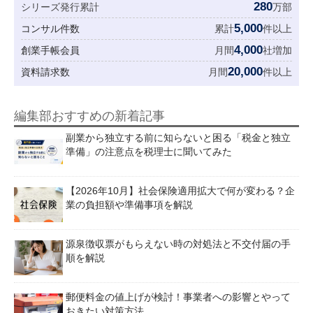
280
シリーズ発行累計
万部
5,000
コンサル件数
累計
件以上
4,000
創業手帳会員
月間
社増加
20,000
資料請求数
月間
件以上
編集部おすすめの新着記事
副業から独立する前に知らないと困る「税金と独立
準備」の注意点を税理士に聞いてみた
【2026年10月】社会保険適用拡大で何が変わる？企
業の負担額や準備事項を解説
源泉徴収票がもらえない時の対処法と不交付届の手
順を解説
郵便料金の値上げが検討！事業者への影響とやって
おきたい対策方法