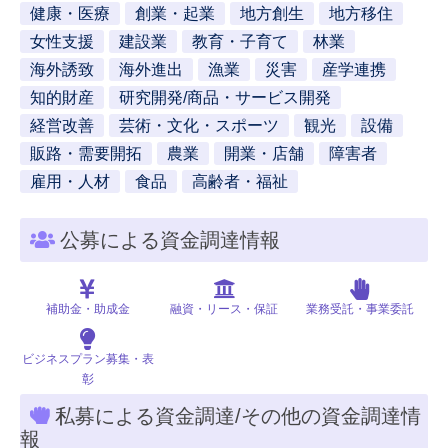
健康・医療
創業・起業
地方創生
地方移住
女性支援
建設業
教育・子育て
林業
海外誘致
海外進出
漁業
災害
産学連携
知的財産
研究開発/商品・サービス開発
経営改善
芸術・文化・スポーツ
観光
設備
販路・需要開拓
農業
開業・店舗
障害者
雇用・人材
食品
高齢者・福祉
公募による資金調達情報
補助金・助成金
融資・リース・保証
業務受託・事業委託
ビジネスプラン募集・表
彰
私募による資金調達/その他の資金調達情
報