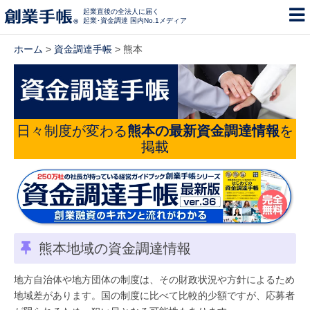
起業直後の全法人に届く
起業･資金調達 国内No.1メディア
ホーム
>
資金調達手帳
> 熊本
日々制度が変わる
熊本の最新資金調達情報
を
掲載
熊本地域の資金調達情報
地方自治体や地方団体の制度は、その財政状況や方針によるため
地域差があります。国の制度に比べて比較的少額ですが、応募者