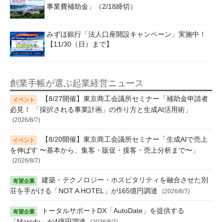
事業費補助金」（2/18締切）
みずほ銀行「法人口座開設キャンペーン」実施中！
【11/30（日）まで】
創業手帳が選ぶ起業経営ニュース
【8/27開催】東京商工会議所セミナー「補助金申請者
必見！ 「採択される事業計画」の作り方と生成AI活用術」
(2026/8/7)
【8/20開催】東京商工会議所セミナー「生成AIで売上
を伸ばす 〜基本から、集客・販促・接客・売上分析まで〜」
(2026/8/7)
建築・テクノロジー・ホスピタリティを融合させた別
荘を手がける「NOT A HOTEL」が165億円調達
(2026/8/7)
トータルサポートDX「AutoDate」を提供する
「Marsdy」が4億円調達
(2026/8/7)