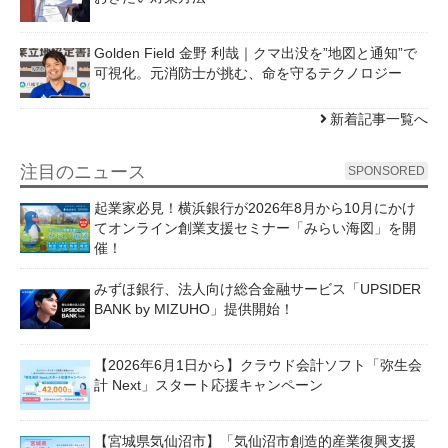
Golden Field 金野 利哉｜クマ出没を”地図と通知”で
可視化。元消防士が挑む、命を守るテクノロジー
新着記事一覧へ
注目のニュース
SPONSORED
起業家必見！横浜銀行が2026年8月から10月にかけ
てオンライン創業支援セミナー「みらい海図」を開
催！
みずほ銀行、法人向け総合金融サービス「UPSIDER
BANK by MIZUHO」提供開始！
【2026年6月1日から】クラウド会計ソフト「弥生会
計 Next」スタート応援キャンペーン
【宮城県気仙沼市】「気仙沼市創造的産業復興支援