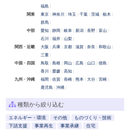
福島
関東
東京
神奈川
埼玉
千葉
茨城
栃木
群馬
中部
愛知
静岡
岐阜
新潟
長野
富山
石川
福井
山梨
関西・近畿
大阪
兵庫
京都
滋賀
奈良
和歌山
三重
中国・四国
鳥取
島根
岡山
広島
山口
徳島
香川
愛媛
高知
九州・沖縄
福岡
佐賀
長崎
熊本
大分
宮崎
鹿児島
沖縄
種類から絞り込む
エネルギー・環境
その他
ものづくり・技術
下請支援
事業再生
事業承継
住宅