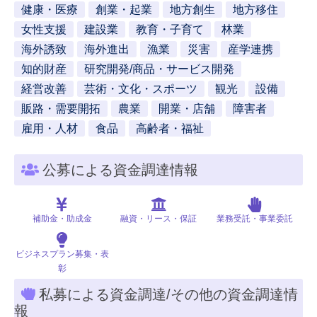
健康・医療
創業・起業
地方創生
地方移住
女性支援
建設業
教育・子育て
林業
海外誘致
海外進出
漁業
災害
産学連携
知的財産
研究開発/商品・サービス開発
経営改善
芸術・文化・スポーツ
観光
設備
販路・需要開拓
農業
開業・店舗
障害者
雇用・人材
食品
高齢者・福祉
公募による資金調達情報
補助金・助成金
融資・リース・保証
業務受託・事業委託
ビジネスプラン募集・表
彰
私募による資金調達/その他の資金調達情
報