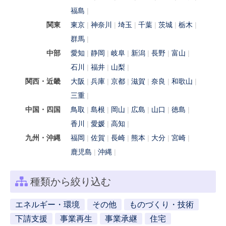
福島
関東
東京
神奈川
埼玉
千葉
茨城
栃木
群馬
中部
愛知
静岡
岐阜
新潟
長野
富山
石川
福井
山梨
関西・近畿
大阪
兵庫
京都
滋賀
奈良
和歌山
三重
中国・四国
鳥取
島根
岡山
広島
山口
徳島
香川
愛媛
高知
九州・沖縄
福岡
佐賀
長崎
熊本
大分
宮崎
鹿児島
沖縄
種類から絞り込む
エネルギー・環境
その他
ものづくり・技術
下請支援
事業再生
事業承継
住宅