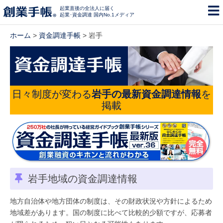
起業直後の全法人に届く
起業･資金調達 国内No.1メディア
ホーム
>
資金調達手帳
> 岩手
日々制度が変わる
岩手の最新資金調達情報
を
掲載
岩手地域の資金調達情報
地方自治体や地方団体の制度は、その財政状況や方針によるため
地域差があります。国の制度に比べて比較的少額ですが、応募者