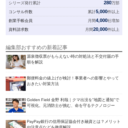
280
シリーズ発行累計
万部
5,000
コンサル件数
累計
件以上
4,000
創業手帳会員
月間
社増加
20,000
資料請求数
月間
件以上
編集部おすすめの新着記事
源泉徴収票がもらえない時の対処法と不交付届の手
順を解説
郵便料金の値上げが検討！事業者への影響とやって
おきたい対策方法
Golden Field 金野 利哉｜クマ出没を”地図と通知”で
可視化。元消防士が挑む、命を守るテクノロジー
PayPay銀行の信用保証協会付き融資とは？メリット
や注意点などを徹底解説