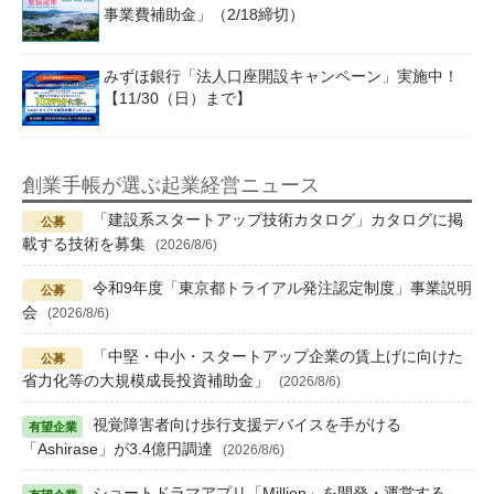
事業費補助金」（2/18締切）
みずほ銀行「法人口座開設キャンペーン」実施中！
【11/30（日）まで】
創業手帳が選ぶ起業経営ニュース
「建設系スタートアップ技術カタログ」カタログに掲
載する技術を募集
(2026/8/6)
令和9年度「東京都トライアル発注認定制度」事業説明
会
(2026/8/6)
「中堅・中小・スタートアップ企業の賃上げに向けた
省力化等の大規模成長投資補助金」
(2026/8/6)
視覚障害者向け歩行支援デバイスを手がける
「Ashirase」が3.4億円調達
(2026/8/6)
ショートドラマアプリ「Million」を開発・運営する