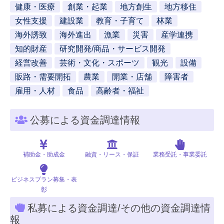
健康・医療
創業・起業
地方創生
地方移住
女性支援
建設業
教育・子育て
林業
海外誘致
海外進出
漁業
災害
産学連携
知的財産
研究開発/商品・サービス開発
経営改善
芸術・文化・スポーツ
観光
設備
販路・需要開拓
農業
開業・店舗
障害者
雇用・人材
食品
高齢者・福祉
公募による資金調達情報
補助金・助成金
融資・リース・保証
業務受託・事業委託
ビジネスプラン募集・表
彰
私募による資金調達/その他の資金調達情
報