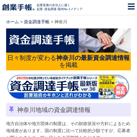
起業直後の全法人に届く
起業･資金調達 国内No.1メディア
ホーム
>
資金調達手帳
> 神奈川
日々制度が変わる
神奈川の最新資金調達情報
を掲載
神奈川地域の資金調達情報
地方自治体や地方団体の制度は、その財政状況や方針によるため
地域差があります。国の制度に比べて比較的少額ですが、応募者