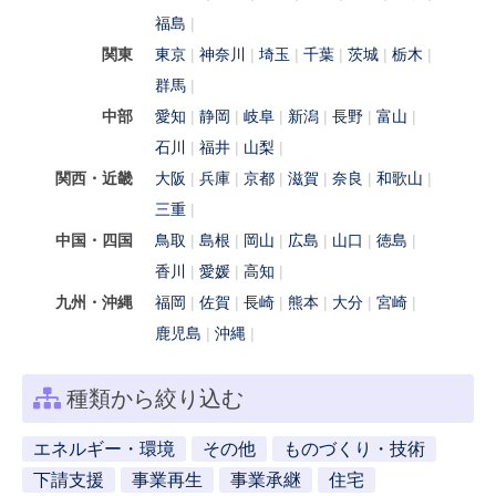
福島
関東
東京
神奈川
埼玉
千葉
茨城
栃木
群馬
中部
愛知
静岡
岐阜
新潟
長野
富山
石川
福井
山梨
関西・近畿
大阪
兵庫
京都
滋賀
奈良
和歌山
三重
中国・四国
鳥取
島根
岡山
広島
山口
徳島
香川
愛媛
高知
九州・沖縄
福岡
佐賀
長崎
熊本
大分
宮崎
鹿児島
沖縄
種類から絞り込む
エネルギー・環境
その他
ものづくり・技術
下請支援
事業再生
事業承継
住宅