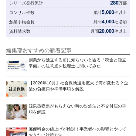
280
シリーズ発行累計
万部
5,000
コンサル件数
累計
件以上
4,000
創業手帳会員
月間
社増加
20,000
資料請求数
月間
件以上
編集部おすすめの新着記事
副業から独立する前に知らないと困る「税金と独立
準備」の注意点を税理士に聞いてみた
【2026年10月】社会保険適用拡大で何が変わる？企
業の負担額や準備事項を解説
源泉徴収票がもらえない時の対処法と不交付届の手
順を解説
郵便料金の値上げが検討！事業者への影響とやって
おきたい対策方法