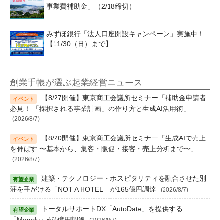
事業費補助金」（2/18締切）
みずほ銀行「法人口座開設キャンペーン」実施中！
【11/30（日）まで】
創業手帳が選ぶ起業経営ニュース
【8/27開催】東京商工会議所セミナー「補助金申請者
必見！ 「採択される事業計画」の作り方と生成AI活用術」
(2026/8/7)
【8/20開催】東京商工会議所セミナー「生成AIで売上
を伸ばす 〜基本から、集客・販促・接客・売上分析まで〜」
(2026/8/7)
建築・テクノロジー・ホスピタリティを融合させた別
荘を手がける「NOT A HOTEL」が165億円調達
(2026/8/7)
トータルサポートDX「AutoDate」を提供する
「Marsdy」が4億円調達
(2026/8/7)