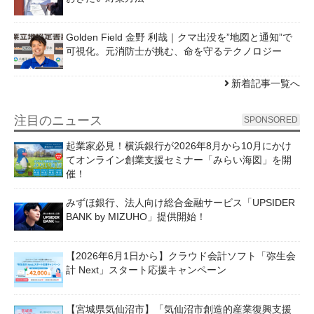
Golden Field 金野 利哉｜クマ出没を”地図と通知”で
可視化。元消防士が挑む、命を守るテクノロジー
新着記事一覧へ
注目のニュース
SPONSORED
起業家必見！横浜銀行が2026年8月から10月にかけ
てオンライン創業支援セミナー「みらい海図」を開
催！
みずほ銀行、法人向け総合金融サービス「UPSIDER
BANK by MIZUHO」提供開始！
【2026年6月1日から】クラウド会計ソフト「弥生会
計 Next」スタート応援キャンペーン
【宮城県気仙沼市】「気仙沼市創造的産業復興支援