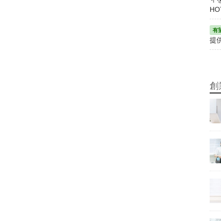
HO
提
創