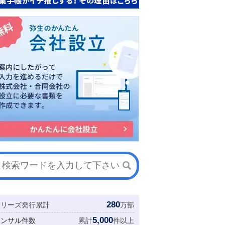
280
シリーズ発行累計
万部
5,000
コンサル件数
累計
件以上