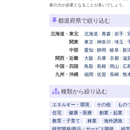
家の力が必要となることが多いでしょう。
都道府県で絞り込む
北海道・東北
北海道
青森
岩手
関東
東京
神奈川
埼玉
中部
愛知
静岡
岐阜
新
関西・近畿
大阪
兵庫
京都
滋
中国・四国
鳥取
島根
岡山
広
九州・沖縄
福岡
佐賀
長崎
熊
種類から絞り込む
エネルギー・環境
その他
もの
住宅
健康・医療
創業・起業
教育・子育て
林業
海外誘致
研究開発/商品・サービス開発
経