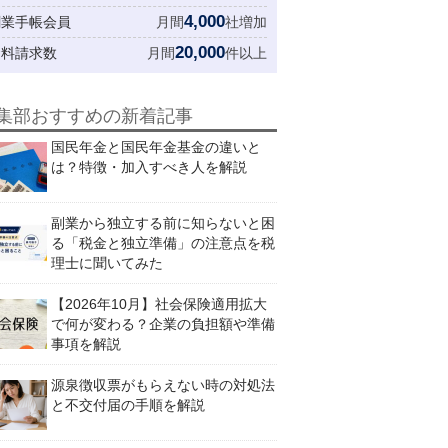
4,000
創業手帳会員
月間
社増加
20,000
資料請求数
月間
件以上
集部おすすめの新着記事
国民年金と国民年金基金の違いと
は？特徴・加入すべき人を解説
副業から独立する前に知らないと困
る「税金と独立準備」の注意点を税
理士に聞いてみた
【2026年10月】社会保険適用拡大
で何が変わる？企業の負担額や準備
事項を解説
源泉徴収票がもらえない時の対処法
と不交付届の手順を解説