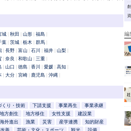
編
宮城
秋田
山形
福島
千葉
茨城
栃木
群馬
潟
長野
富山
石川
福井
山梨
賀
奈良
和歌山
三重
島
山口
徳島
香川
愛媛
高知
本
大分
宮崎
鹿児島
沖縄
づくり・技術
下請支援
事業再生
事業承継
地方創生
地方移住
女性支援
建設業
海外進出
漁業
災害
産学連携
知的財産
営改善
芸術・文化・スポーツ
観光
設備