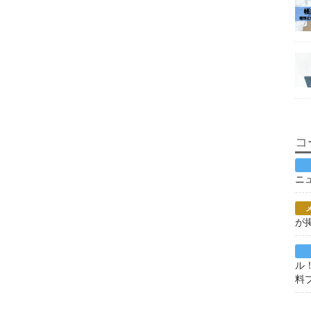
コ
ニ
が
ル
料