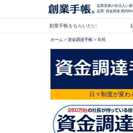
起業直後の全法人に届
起業･資金調達 国内No
創業手帳をもらいたい
ホーム
>
資金調達手帳
> 島根
日々制度が変わ