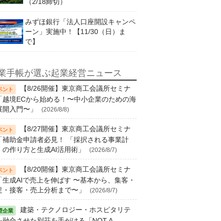
（2/18締切）
みずほ銀行「法人口座開設キャンペ
ーン」実施中！【11/30（日）ま
で】
業手帳が選ぶ起業経営ニュース
【8/26開催】東京商工会議所セミナ
「越境ECから始める！〜中小企業のための海
展開入門〜」
(2026/8/8)
【8/27開催】東京商工会議所セミナ
「補助金申請者必見！ 「採択される事業計
」の作り方と生成AI活用術」
(2026/8/7)
【8/20開催】東京商工会議所セミナ
「生成AIで売上を伸ばす 〜基本から、集客・
促・接客・売上分析まで〜」
(2026/8/7)
建築・テクノロジー・ホスピタリテ
を融合させた別荘を手がける「NOT A