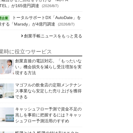
TEL」が165億円調達
(2026/8/7)
トータルサポートDX「AutoDate」を
供する「Marsdy」が4億円調達
(2026/8/7)
創業手帳ニュースをもっと見る
業時に役立つサービス
創業直後の電話対応。「もったいな
い」機会損失を減らし受注増加を実
現する方法
マゴフルの飲食店の定期メンテナン
ス事業なら安定した売り上げを獲得
できる
キャッシュフロー予測で資金不足の
兆しを事前に把握するには？キャッ
シュフロー予測活用のすすめ
帳簿とは？ 帳簿の付け方はエクセ