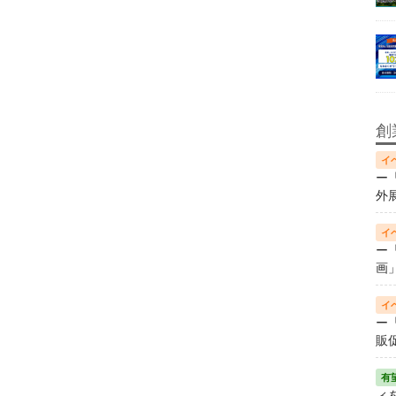
創
ー
外
ー
画
ー
販
ィ